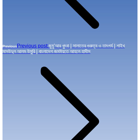
Previous post:
জুমু’আর খুৎবা | সালাতের গুরুত্ব ও তাৎপর্য | শাইখ
Previous
মাসউদুল আলম উমুরি | বাংলাদেশ জমঈয়তে আহলে হাদীস