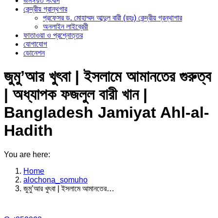
জমঈয়ত সংবাদ
কেন্দ্রীয় গ্রান্থগার
প্রফেসর ড. মোহাম্মদ আব্দুল বারী (রহঃ) কেন্দ্রীয় গ্রন্থাগার
অনলাইন লাইব্রেরী
ফাতাওয়া ও প্রশ্নোত্তর
যোগাযোগ
ডোনেশন
জুমু’আর খুৎবা | ইসলামে আমানতের গুরুত্ব
| অধ্যাপক ফজলুল বারী খান |
Bangladesh Jamiyat Ahl-al-
Hadith
You are here:
Home
alochona_somuho
জুমু’আর খুৎবা | ইসলামে আমানতের…