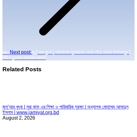
Next post:
জুমু’আর খুৎবা | শয়তানের প্ররোচনা থেকে বেঁচে থাকার উপায়সমুহ |
Next
শাইখ মুহাম্মদ ইবরাহীম মাদানী
Related Posts
জুমু’আর খুৎবা | সুরা কাফ এর শিক্ষা ও পারিবারিক সুরক্ষা | অধ্যাপক মোহাম্মদ আসাদুল
ইসলাম | www.jamiyat.org.bd
August 2, 2026