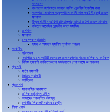
বাংলাদেশ
বাংলাদেশ জমঈয়তে আহলে হাদীস কেন্দ্রীয় ইয়াতীম খানা
আল্লামা মোহাম্মদ আব্দুল্লাহিল কাফী আল কুরাইশী (রহ) মডেল
মাদরাসা
উম্মুল মুমিনীন আয়িশা রাযিয়াল্লাহু আনহা মহিলা মডেল মাদরাসা
বাইতুল আবেদিন কেন্দ্রীয় জামে মসজিদ
মাসজিদ
মাদরাসা
সেবামূলক প্রতিষ্ঠান
দুস্থ ও অসহায় মুসলিম পুনর্বাসন প্রকল্প
আর্কাইভ
গঠনতন্ত্র
সভাপতি ও সেক্রেটারী জেনারেল মহোদয়গণের নামের তালিকা ও কার্যকাল
বিশিষ্ট ইসলামী ব্যক্তিত্বদের জমঈয়তের প্রোগ্রামে অংশগ্রহণ
গ্যালারী
ফটো গ্যালারী
ভিডিও গ্যালারী
আর্টিকেল
প্রকাশনা
সাপ্তাহিক আরাফাত
মাসিক তর্জুমানুল হাদীস
আমাদের প্রকাশিত বইসমূহ
পোস্টার-লিফলেট-ব্যানার-ফেস্টুন
শিক্ষা বোর্ড
বাংলাদেশ আহলে হাদীস শিক্ষা বোর্ড