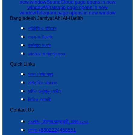
new window
SoundCloud page opens in new
window
Whatsapp page opens in new
window
Telegram page opens in new window
Bangladesh Jamiyat Ahl Al-Hadith
পরিচিতি ও ইতিহাস
লক্ষ্য-ও-উদ্দেশ্য
জমঈয়ত সংবাদ
ফাতাওয়া ও প্রশ্নোত্তর
Quick Links
সকল পোস্ট সমূহ
সাপ্তাহিক আরাফাত
মাসিক তর্জুমানুল হাদীস
ভিডিও গ্যালারী
Contact Us
৭৯/ক/৩, উত্তর যাত্রাবাড়ী, ঢাকা-১২০৪
ফোন: +8802224458551