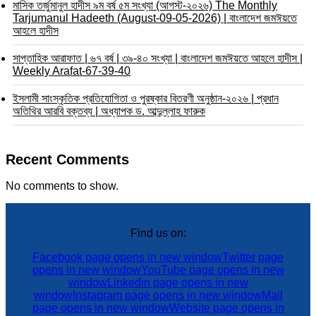
মাসিক তর্জুমানুল হাদীস ৯ম বর্ষ ৫ম সংখ্যা (আগস্ট-২০২৬) The Monthly
Tarjumanul Hadeeth (August-09-05-2026) | বাংলাদেশ জমঈয়তে
আহলে হাদীস
সাপ্তাহিক আরাফাত | ৬৭ বর্ষ | ৩৯-৪০ সংখ্যা | বাংলাদেশ জমঈয়তে আহলে হাদীস |
Weekly Arafat-67-39-40
ইসলামী সাংস্কৃতিক প্রতিযোগিতা ও পুরষ্কার বিতরণী অনুষ্ঠান-২০২৬ | প্রধান
অতিথির আরবি বক্তব্য | অধ্যাপক ড. আব্দুল্লাহ ফারুক
Recent Comments
No comments to show.
Find us on:
Facebook page opens in new window
Twitter page
opens in new window
YouTube page opens in new
window
Linkedin page opens in new
window
Instagram page opens in new window
Mail
page opens in new window
Website page opens in