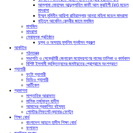
আল্লামা মোহাম্মদ আব্দুল্লাহিল কাফী আল কুরাইশী (রহ) মডেল
মাদরাসা
উম্মুল মুমিনীন আয়িশা রাযিয়াল্লাহু আনহা মহিলা মডেল মাদরাসা
বাইতুল আবেদিন কেন্দ্রীয় জামে মসজিদ
মাসজিদ
মাদরাসা
সেবামূলক প্রতিষ্ঠান
দুস্থ ও অসহায় মুসলিম পুনর্বাসন প্রকল্প
আর্কাইভ
গঠনতন্ত্র
সভাপতি ও সেক্রেটারী জেনারেল মহোদয়গণের নামের তালিকা ও কার্যকাল
বিশিষ্ট ইসলামী ব্যক্তিত্বদের জমঈয়তের প্রোগ্রামে অংশগ্রহণ
গ্যালারী
ফটো গ্যালারী
ভিডিও গ্যালারী
আর্টিকেল
প্রকাশনা
সাপ্তাহিক আরাফাত
মাসিক তর্জুমানুল হাদীস
আমাদের প্রকাশিত বইসমূহ
পোস্টার-লিফলেট-ব্যানার-ফেস্টুন
শিক্ষা বোর্ড
বাংলাদেশ আহলে হাদীস শিক্ষা বোর্ড
ফলাফল