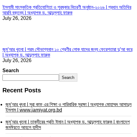
ইসলামী সাংস্কৃতিক প্রতিযোগিতা ও পুরষ্কার বিতরণী অনুষ্ঠান-২০২৬ | প্রধান অতিথির
আরবি বক্তব্য | অধ্যাপক ড. আব্দুল্লাহ ফারুক
July 26, 2026
জুমু’আর খুতবা | পরম সৌভাগ্যবান ১০ শ্রেণীর লোক যাদের জন্য ফেরেশতারা দু’আ করে
| অধ্যাপক ড. আব্দুল্লাহ ফারুক
July 26, 2026
Search
Search
Recent Posts
জুমু’আর খুৎবা | সুরা কাফ এর শিক্ষা ও পারিবারিক সুরক্ষা | অধ্যাপক মোহাম্মদ আসাদুল
ইসলাম | www.jamiyat.org.bd
জুমু’আর খুতবা | তাকদীরের প্রতি ঈমান | অধ্যাপক ড. আব্দুল্লাহ ফারুক | বাংলাদেশ
জমঈয়তে আহলে হাদীস