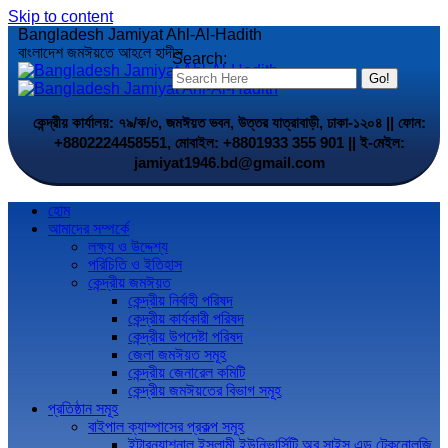
Skip to content
Bangladesh Jamiyat Ahl-Al-Hadith
বাংলাদেশ জমঈয়তে আহলে হাদীস
Search:
কেন্দ্রীয় কার্যালয়: ৭৯/ক/৩, জমঈয়ত ভবন, উত্তর যাত্রাবাড়ী, ঢাকা-১২০৪ || ফোন:
+8802224458551, মোবাইল: +8801933 355 901 || ই-মেইল:
jamiyat1946.bd@gmail.com
হোম
আমাদের সম্পর্কে
লক্ষ্য ও উদ্দেশ্য
পরিচিতি ও ইতিহাস
কেন্দ্রীয় জমঈয়ত
কেন্দ্রীয় নির্বাহী পরিষদ
কেন্দ্রীয় কার্যকারী পরিষদ
কেন্দ্রীয় উপদেষ্টা পরিষদ
জেলা জমঈয়ত সমূহ
কেন্দ্রীয় জেনারেল কমিটি
কেন্দ্রীয় জমঈয়তের বিভাগ সমূহ
প্রতিষ্ঠান সমূহ
বাইপাল ক্যাম্পাসের প্রকল্প সমূহ
ইন্টারন্যাশনাল ইসলামী ইউনিভার্সিটি অব সাইন্স এন্ড টেকনোলজি