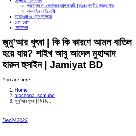
কেন্দ্রীয় গ্রান্থগার
প্রফেসর ড. মোহাম্মদ আব্দুল বারী (রহঃ) কেন্দ্রীয় গ্রন্থাগার
অনলাইন লাইব্রেরী
ফাতাওয়া ও প্রশ্নোত্তর
যোগাযোগ
ডোনেশন
জুমু’আর খুৎবা | কি কি কারণে আমল বাতিল
হয়ে যায়? শাইখ আবু আদেল মুহাম্মাদ
হারুন হুসাইন | Jamiyat BD
You are here:
Home
alochona_somuho
জুমু’আর খুৎবা | কি কি…
Dec
24
2022