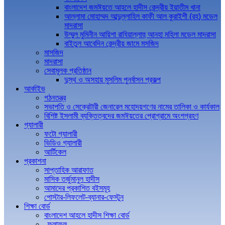
বাংলাদেশ জমঈয়তে আহলে হাদীস কেন্দ্রীয় ইয়াতীম খানা
আল্লামা মোহাম্মদ আব্দুল্লাহিল কাফী আল কুরাইশী (রহ) মডেল
মাদরাসা
উম্মুল মুমিনীন আয়িশা রাযিয়াল্লাহু আনহা মহিলা মডেল মাদরাসা
বাইতুল আবেদিন কেন্দ্রীয় জামে মসজিদ
মাসজিদ
মাদরাসা
সেবামূলক প্রতিষ্ঠান
দুস্থ ও অসহায় মুসলিম পুনর্বাসন প্রকল্প
আর্কাইভ
গঠনতন্ত্র
সভাপতি ও সেক্রেটারী জেনারেল মহোদয়গণের নামের তালিকা ও কার্যকাল
বিশিষ্ট ইসলামী ব্যক্তিত্বদের জমঈয়তের প্রোগ্রামে অংশগ্রহণ
গ্যালারী
ফটো গ্যালারী
ভিডিও গ্যালারী
আর্টিকেল
প্রকাশনা
সাপ্তাহিক আরাফাত
মাসিক তর্জুমানুল হাদীস
আমাদের প্রকাশিত বইসমূহ
পোস্টার-লিফলেট-ব্যানার-ফেস্টুন
শিক্ষা বোর্ড
বাংলাদেশ আহলে হাদীস শিক্ষা বোর্ড
ফলাফল