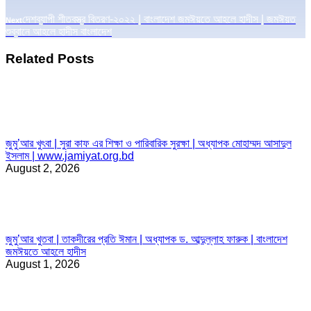
Next
দেশব্যাপী শীতবস্ত্র বিতরণ-২০২২ | বাংলাদেশ জমঈয়তে আহলে হাদীস | জমঈয়ত
Next
post:
শুব্বানে আহলে হাদীস বাংলাদেশ
Related Posts
জুমু’আর খুৎবা | সুরা কাফ এর শিক্ষা ও পারিবারিক সুরক্ষা | অধ্যাপক মোহাম্মদ আসাদুল
ইসলাম | www.jamiyat.org.bd
August 2, 2026
জুমু’আর খুতবা | তাকদীরের প্রতি ঈমান | অধ্যাপক ড. আব্দুল্লাহ ফারুক | বাংলাদেশ
জমঈয়তে আহলে হাদীস
August 1, 2026