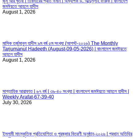
জুমু’আর খুতবা | তাকদীরের প্রতি ঈমান | অধ্যাপক ড. আব্দুল্লাহ ফারুক | বাংলাদেশ
জমঈয়তে আহলে হাদীস
August 1, 2026
মাসিক তর্জুমানুল হাদীস ৯ম বর্ষ ৫ম সংখ্যা (আগস্ট-২০২৬) The Monthly
Tarjumanul Hadeeth (August-09-05-2026) | বাংলাদেশ জমঈয়তে
আহলে হাদীস
August 1, 2026
সাপ্তাহিক আরাফাত | ৬৭ বর্ষ | ৩৯-৪০ সংখ্যা | বাংলাদেশ জমঈয়তে আহলে হাদীস |
Weekly Arafat-67-39-40
July 30, 2026
ইসলামী সাংস্কৃতিক প্রতিযোগিতা ও পুরষ্কার বিতরণী অনুষ্ঠান-২০২৬ | প্রধান অতিথির