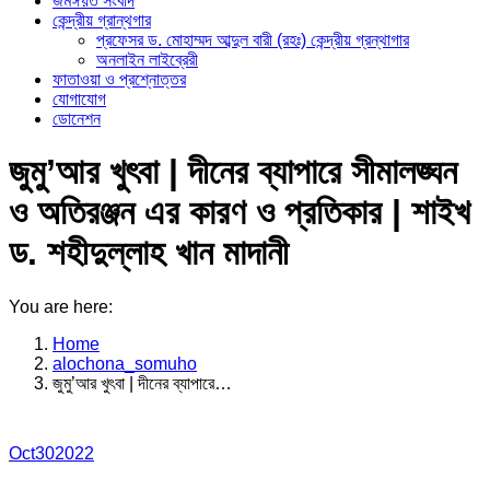
জমঈয়ত সংবাদ
কেন্দ্রীয় গ্রান্থগার
প্রফেসর ড. মোহাম্মদ আব্দুল বারী (রহঃ) কেন্দ্রীয় গ্রন্থাগার
অনলাইন লাইব্রেরী
ফাতাওয়া ও প্রশ্নোত্তর
যোগাযোগ
ডোনেশন
জুমু’আর খুৎবা | দীনের ব্যাপারে সীমালঙ্ঘন
ও অতিরঞ্জন এর কারণ ও প্রতিকার | শাইখ
ড. শহীদুল্লাহ খান মাদানী
You are here:
Home
alochona_somuho
জুমু’আর খুৎবা | দীনের ব্যাপারে…
Oct
30
2022