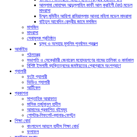
আল্লামা মোহাম্মদ আব্দুল্লাহিল কাফী আল কুরাইশী (রহ) মডেল
মাদরাসা
উম্মুল মুমিনীন আয়িশা রাযিয়াল্লাহু আনহা মহিলা মডেল মাদরাসা
বাইতুল আবেদিন কেন্দ্রীয় জামে মসজিদ
মাসজিদ
মাদরাসা
সেবামূলক প্রতিষ্ঠান
দুস্থ ও অসহায় মুসলিম পুনর্বাসন প্রকল্প
আর্কাইভ
গঠনতন্ত্র
সভাপতি ও সেক্রেটারী জেনারেল মহোদয়গণের নামের তালিকা ও কার্যকাল
বিশিষ্ট ইসলামী ব্যক্তিত্বদের জমঈয়তের প্রোগ্রামে অংশগ্রহণ
গ্যালারী
ফটো গ্যালারী
ভিডিও গ্যালারী
আর্টিকেল
প্রকাশনা
সাপ্তাহিক আরাফাত
মাসিক তর্জুমানুল হাদীস
আমাদের প্রকাশিত বইসমূহ
পোস্টার-লিফলেট-ব্যানার-ফেস্টুন
শিক্ষা বোর্ড
বাংলাদেশ আহলে হাদীস শিক্ষা বোর্ড
ফলাফল