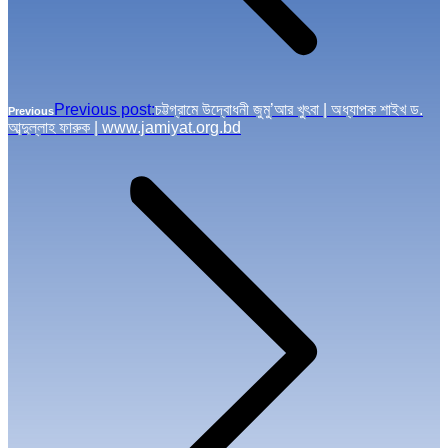
Previous post:
চট্টগ্রামে উদ্বোধনী জুমু’আর খুৎবা | অধ্যাপক শাইখ ড.
Previous
আব্দুল্লাহ ফারুক | www.jamiyat.org.bd