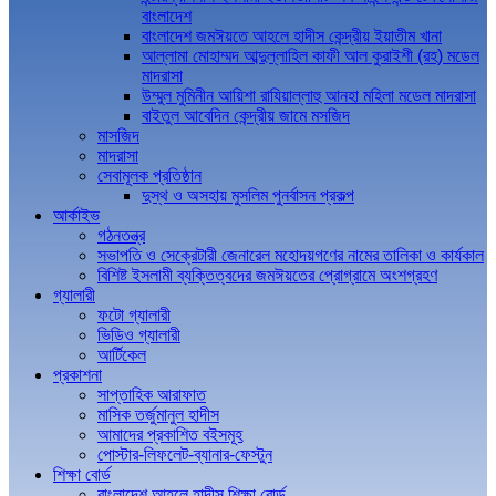
বাংলাদেশ
বাংলাদেশ জমঈয়তে আহলে হাদীস কেন্দ্রীয় ইয়াতীম খানা
আল্লামা মোহাম্মদ আব্দুল্লাহিল কাফী আল কুরাইশী (রহ) মডেল
মাদরাসা
উম্মুল মুমিনীন আয়িশা রাযিয়াল্লাহু আনহা মহিলা মডেল মাদরাসা
বাইতুল আবেদিন কেন্দ্রীয় জামে মসজিদ
মাসজিদ
মাদরাসা
সেবামূলক প্রতিষ্ঠান
দুস্থ ও অসহায় মুসলিম পুনর্বাসন প্রকল্প
আর্কাইভ
গঠনতন্ত্র
সভাপতি ও সেক্রেটারী জেনারেল মহোদয়গণের নামের তালিকা ও কার্যকাল
বিশিষ্ট ইসলামী ব্যক্তিত্বদের জমঈয়তের প্রোগ্রামে অংশগ্রহণ
গ্যালারী
ফটো গ্যালারী
ভিডিও গ্যালারী
আর্টিকেল
প্রকাশনা
সাপ্তাহিক আরাফাত
মাসিক তর্জুমানুল হাদীস
আমাদের প্রকাশিত বইসমূহ
পোস্টার-লিফলেট-ব্যানার-ফেস্টুন
শিক্ষা বোর্ড
বাংলাদেশ আহলে হাদীস শিক্ষা বোর্ড