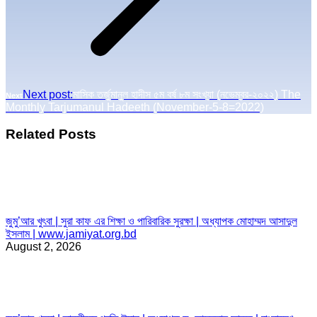
Next post:
মাসিক তর্জুমানুল হাদীস ৫ম বর্ষ ৮ম সংখ্যা (নভেম্বর-২০২২) The
Next
Monthly Tarjumanul Hadeeth (November-5-8=2022)
Related Posts
জুমু’আর খুৎবা | সুরা কাফ এর শিক্ষা ও পারিবারিক সুরক্ষা | অধ্যাপক মোহাম্মদ আসাদুল
ইসলাম | www.jamiyat.org.bd
August 2, 2026