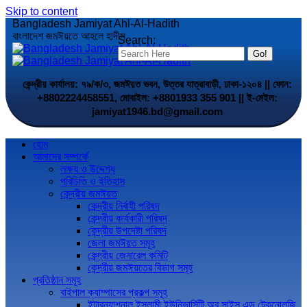
Skip to content
Bangladesh Jamiyat Ahl-Al-Hadith
বাংলাদেশ জমঈয়তে আহলে হাদীস
Search:
কেন্দ্রীয় কার্যালয়: ৭৯/ক/৩, জমঈয়ত ভবন, উত্তর যাত্রাবাড়ী, ঢাকা-১২০৪ || ফোন:
+8802224458551, মোবাইল: +8801933 355 901 || ই-মেইল:
jamiyat1946.bd@gmail.com
হোম
আমাদের সম্পর্কে
লক্ষ্য ও উদ্দেশ্য
পরিচিতি ও ইতিহাস
কেন্দ্রীয় জমঈয়ত
কেন্দ্রীয় নির্বাহী পরিষদ
কেন্দ্রীয় কার্যকারী পরিষদ
কেন্দ্রীয় উপদেষ্টা পরিষদ
জেলা জমঈয়ত সমূহ
কেন্দ্রীয় জেনারেল কমিটি
কেন্দ্রীয় জমঈয়তের বিভাগ সমূহ
প্রতিষ্ঠান সমূহ
বাইপাল ক্যাম্পাসের প্রকল্প সমূহ
ইন্টারন্যাশনাল ইসলামী ইউনিভার্সিটি অব সাইন্স এন্ড টেকনোলজি