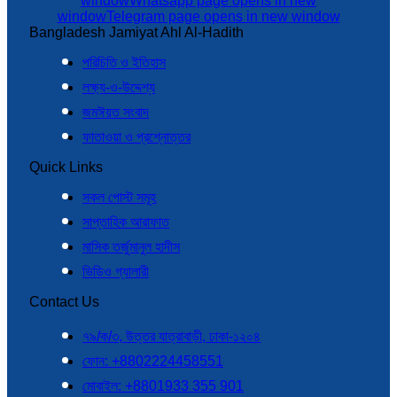
window
Whatsapp page opens in new
window
Telegram page opens in new window
Bangladesh Jamiyat Ahl Al-Hadith
পরিচিতি ও ইতিহাস
লক্ষ্য-ও-উদ্দেশ্য
জমঈয়ত সংবাদ
ফাতাওয়া ও প্রশ্নোত্তর
Quick Links
সকল পোস্ট সমূহ
সাপ্তাহিক আরাফাত
মাসিক তর্জুমানুল হাদীস
ভিডিও গ্যালারী
Contact Us
৭৯/ক/৩, উত্তর যাত্রাবাড়ী, ঢাকা-১২০৪
ফোন: +8802224458551
মোবাইল: +8801933 355 901