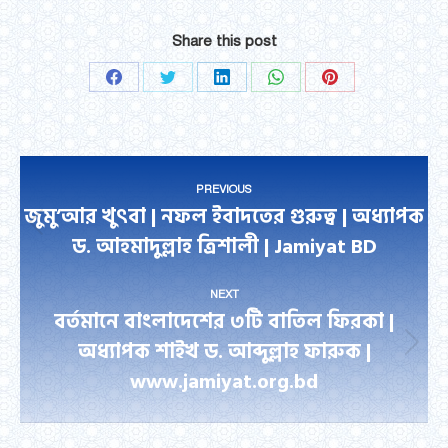
Share this post
Share
Share
Share
Share
Share
on
on
on
on
on
Facebook
Twitter
LinkedIn
WhatsApp
Pinterest
Post
PREVIOUS
navigation
জুমু’আর খুৎবা | নফল ইবাদতের গুরুত্ব | অধ্যাপক
Previous
ড. আহমাদুল্লাহ ত্রিশালী | Jamiyat BD
post:
NEXT
বর্তমানে বাংলাদেশের ৩টি বাতিল ফিরকা |
অধ্যাপক শাইখ ড. আব্দুল্লাহ ফারুক |
Next
www.jamiyat.org.bd
post: