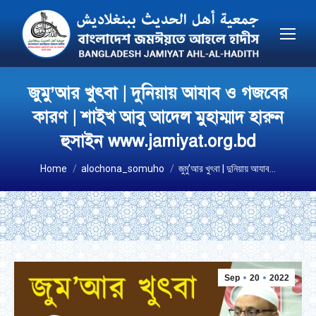
জুমু’আর খুৎবা | দুনিয়ায় আযাব ও গজবের
কারণ | শাইখ আবু আদেল মুহাম্মাদ হারুন
হুসাইন www.jamiyat.org.bd
You are here:
Home
alochona_somuho
জুমু’আর খুৎবা | দুনিয়ায় আযাব…
Sep
20
2022