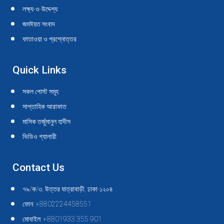
new
new
new
new
new
new
new
new
new
new
লক্ষ্য-ও-উদ্দেশ্য
window
window
window
window
window
window
window
window
window
window
জমঈয়ত সংবাদ
ফাতাওয়া ও প্রশ্নোত্তর
Quick Links
সকল পোস্ট সমূহ
সাপ্তাহিক আরাফাত
মাসিক তর্জুমানুল হাদীস
ভিডিও গ্যালারী
Contact Us
৭৯/ক/৩, উত্তর যাত্রাবাড়ী, ঢাকা-১২০৪
ফোন: +8802224458551
মোবাইল: +8801933 355 901