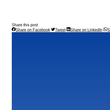
Share this post
Share
Share
Sha
Share on Facebook
Tweet
Share on LinkedIn
S
on
on
on
Post
Facebook
Twitter
Link
navigation