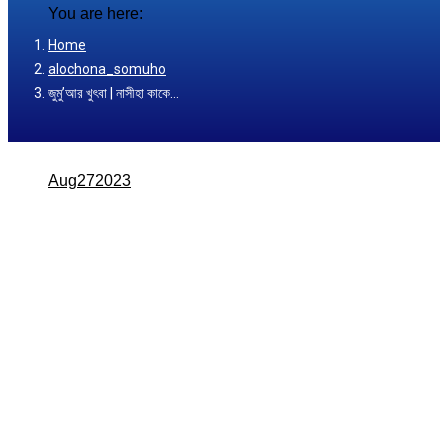
You are here:
Home
alochona_somuho
জুমু’আর খুৎবা | নাসীহা কাকে…
Aug
27
2023