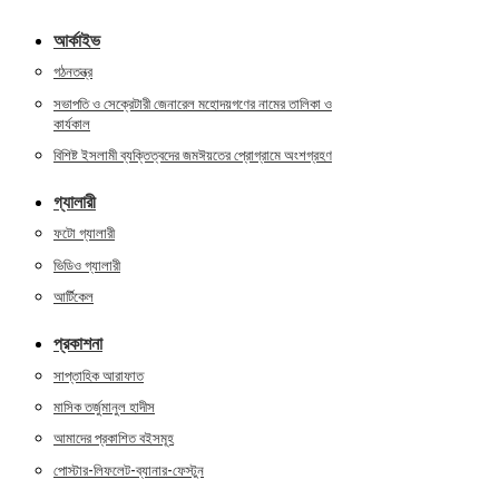
আর্কাইভ
গঠনতন্ত্র
সভাপতি ও সেক্রেটারী জেনারেল মহোদয়গণের নামের তালিকা ও
কার্যকাল
বিশিষ্ট ইসলামী ব্যক্তিত্বদের জমঈয়তের প্রোগ্রামে অংশগ্রহণ
গ্যালারী
ফটো গ্যালারী
ভিডিও গ্যালারী
আর্টিকেল
প্রকাশনা
সাপ্তাহিক আরাফাত
মাসিক তর্জুমানুল হাদীস
আমাদের প্রকাশিত বইসমূহ
পোস্টার-লিফলেট-ব্যানার-ফেস্টুন