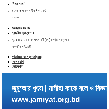
শিক্ষা বোর্ড
বাংলাদেশ আহলে হাদীস শিক্ষা বোর্ড
ফলাফল
জমঈয়ত সংবাদ
কেন্দ্রীয় গ্রান্থগার
প্রফেসর ড. মোহাম্মদ আব্দুল বারী (রহঃ) কেন্দ্রীয় গ্রন্থাগার
অনলাইন লাইব্রেরী
ফাতাওয়া ও প্রশ্নোত্তর
যোগাযোগ
ডোনেশন
জুমু’আর খুৎবা | নাসীহা কাকে বলে 
www.jamiyat.org.bd