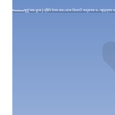
Previous
জুমু’আর খুৎবা | দ্বীনি ইলম কার থেকে নিবেন? অধ্যাপক ড. আব্দুল্
Previous
post: