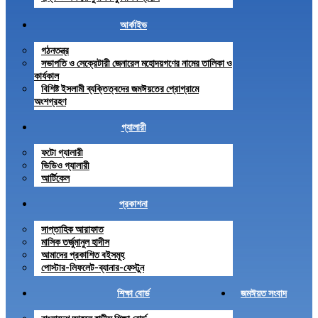
আর্কাইভ
গঠনতন্ত্র
সভাপতি ও সেক্রেটারী জেনারেল মহোদয়গণের নামের তালিকা ও
কার্যকাল
বিশিষ্ট ইসলামী ব্যক্তিত্বদের জমঈয়তের প্রোগ্রামে
অংশগ্রহণ
গ্যালারী
ফটো গ্যালারী
ভিডিও গ্যালারী
আর্টিকেল
প্রকাশনা
সাপ্তাহিক আরাফাত
মাসিক তর্জুমানুল হাদীস
আমাদের প্রকাশিত বইসমূহ
পোস্টার-লিফলেট-ব্যানার-ফেস্টুন
শিক্ষা বোর্ড
জমঈয়ত সংবাদ