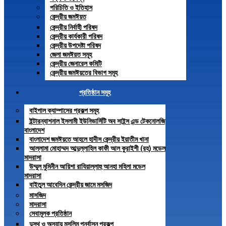
পরিচিতি ও ইতিহাস
কেন্দ্রীয় জমঈয়ত
কেন্দ্রীয় নির্বাহী পরিষদ
কেন্দ্রীয় কার্যকারী পরিষদ
কেন্দ্রীয় উপদেষ্টা পরিষদ
জেলা জমঈয়ত সমূহ
কেন্দ্রীয় জেনারেল কমিটি
কেন্দ্রীয় জমঈয়তের বিভাগ সমূহ
প্রতিষ্ঠান সমূহ
বাইপাল ক্যাম্পাসের প্রকল্প সমূহ
ইন্টারন্যাশনাল ইসলামী ইউনিভার্সিটি অব সাইন্স এন্ড টেকনোলজি
বাংলাদেশ
বাংলাদেশ জমঈয়তে আহলে হাদীস কেন্দ্রীয় ইয়াতীম খানা
আল্লামা মোহাম্মদ আব্দুল্লাহিল কাফী আল কুরাইশী (রহ) মডেল
মাদরাসা
উম্মুল মুমিনীন আয়িশা রাযিয়াল্লাহু আনহা মহিলা মডেল
মাদরাসা
বাইতুল আবেদিন কেন্দ্রীয় জামে মসজিদ
মাসজিদ
মাদরাসা
সেবামূলক প্রতিষ্ঠান
দুস্থ ও অসহায় মুসলিম পুনর্বাসন প্রকল্প