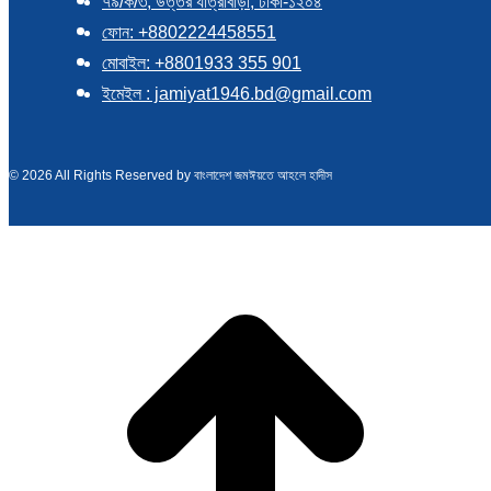
৭৯/ক/৩, উত্তর যাত্রাবাড়ী, ঢাকা-১২০৪
ফোন: +8802224458551
মোবাইল: +8801933 355 901
ইমেইল : jamiyat1946.bd@gmail.com
© 2026 All Rights Reserved by বাংলাদেশ জমঈয়তে আহলে হাদীস
t
T