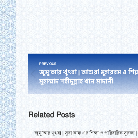
Post
PREVIOUS
navigation
জুমু’আর খুৎবা | আশুরা মুহাররম ও শিয়া
Previous
মুহাম্মাদ শহীদুল্লাহ খান মাদানী
post:
Related Posts
জুমু’আর খুৎবা | সুরা কাফ এর শিক্ষা ও পারিবারিক সুরক্ষা |