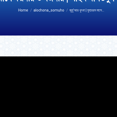
You are here:
Home
alochona_somuho
জুমু’আর খুৎবা | মুহাররম মাসে…