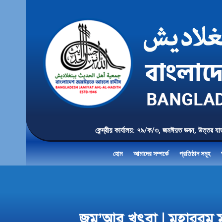
কেন্দ্রীয় কার্যালয়: ৭৯/ক/৩, জমঈয়ত ভবন, 
হোম
আমাদের সম্পর্কে
প্রতিষ্ঠান সমূহ
জুমু’আর খুৎবা | মুহারর