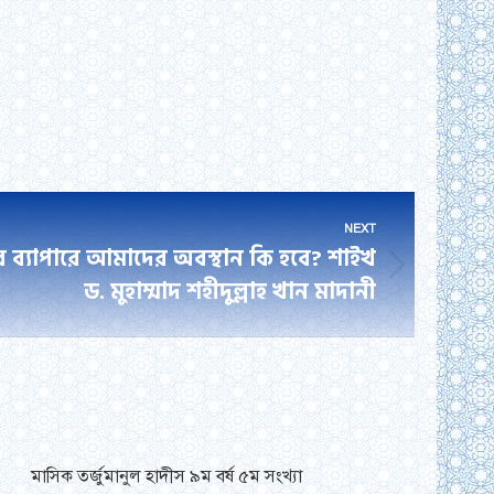
NEXT
র ব্যাপারে আমাদের অবস্থান কি হবে? শাইখ
ড. মুহাম্মাদ শহীদুল্লাহ খান মাদানী
মাসিক তর্জুমানুল হাদীস ৯ম বর্ষ ৫ম সংখ্যা