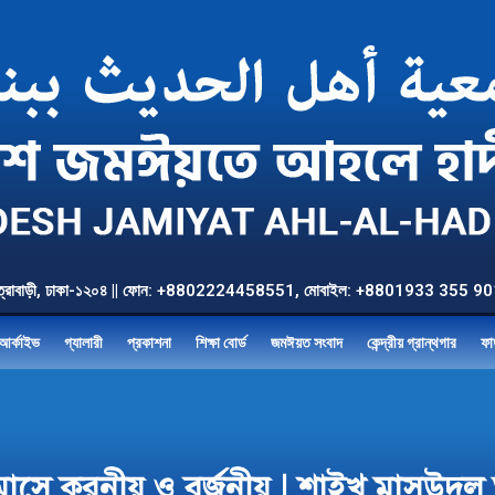
উত্তর যাত্রাবাড়ী, ঢাকা-১২০৪ || ফোন: +8802224458551, মোবাইল: +8801933 3
আর্কাইভ
গ্যালারী
প্রকাশনা
শিক্ষা বোর্ড
জমঈয়ত সংবাদ
কেন্দ্রীয় গ্রান্থগার
ফা
ম মাসে করনীয় ও বর্জনীয় | শাইখ মাসউদ