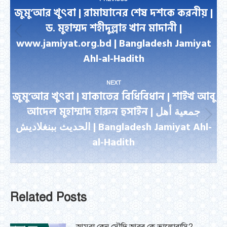
navigation
জুমু’আর খুৎবা | রামাযানের শেষ দশকে করনীয় |
ড. মুহাম্মদ শহীদুল্লাহ খান মাদানী |
Previous
www.jamiyat.org.bd | Bangladesh Jamiyat
post:
Ahl-al-Hadith
NEXT
জুমু’আর খুৎবা | যাকাতের বিধিবিধান | শাইখ আবু
আদেল মুহাম্মাদ হারুন হুসাইন | جمعية أهل
Next
الحديث ببنغلاديش | Bangladesh Jamiyat Ahl-
post:
al-Hadith
Related Posts