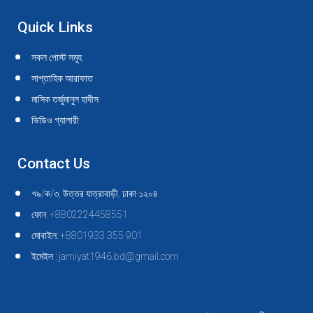
Quick Links
সকল পোস্ট সমূহ
সাপ্তাহিক আরাফাত
মাসিক তর্জুমানুল হাদীস
ভিডিও গ্যালারী
Contact Us
৭৯/ক/৩, উত্তর যাত্রাবাড়ী, ঢাকা-১২০৪
ফোন: +8802224458551
মোবাইল: +8801933 355 901
ইমেইল : jamiyat1946.bd@gmail.com