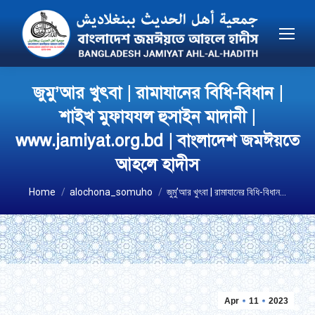
জুমু’আর খুৎবা | রামাযানের বিধি-বিধান |
শাইখ মুফাযযল হুসাইন মাদানী |
www.jamiyat.org.bd | বাংলাদেশ জমঈয়তে
আহলে হাদীস
You are here:
Home
alochona_somuho
জুমু’আর খুৎবা | রামাযানের বিধি-বিধান…
Apr
11
2023