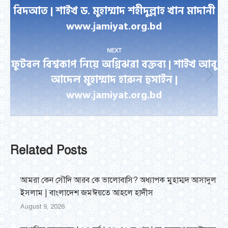
বিদআত | শাইখ ড. মুহাম্মাদ শহীদুল্লাহ খান মাদানী
Previous
www.jamiyat.org.bd
post:
NEXT
ফুটবল বিশ্বকাপ নিয়ে অগ্নিঝরা বক্তব্য | শাইখ আবু
আদেল মুহাম্মাদ হারুন হুসাইন |
Next
www.jamiyat.org.bd
post:
Related Posts
আমরা কেন সৌদি আরব কে ভালোবাসি? অধ্যাপক মুহাম্মদ আসাদুল
ইসলাম | বাংলাদেশ জমঈয়তে আহলে হাদীস
August 9, 2026