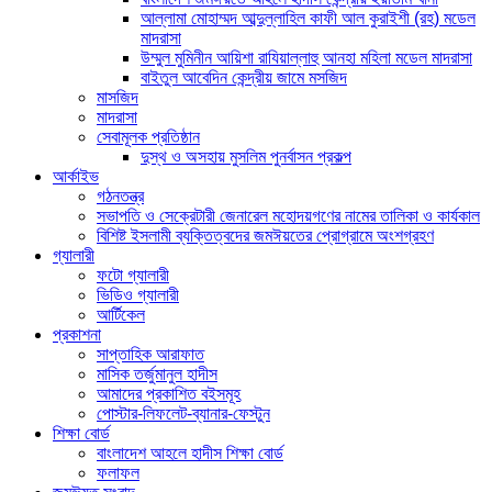
আল্লামা মোহাম্মদ আব্দুল্লাহিল কাফী আল কুরাইশী (রহ) মডেল
মাদরাসা
উম্মুল মুমিনীন আয়িশা রাযিয়াল্লাহু আনহা মহিলা মডেল মাদরাসা
বাইতুল আবেদিন কেন্দ্রীয় জামে মসজিদ
মাসজিদ
মাদরাসা
সেবামূলক প্রতিষ্ঠান
দুস্থ ও অসহায় মুসলিম পুনর্বাসন প্রকল্প
আর্কাইভ
গঠনতন্ত্র
সভাপতি ও সেক্রেটারী জেনারেল মহোদয়গণের নামের তালিকা ও কার্যকাল
বিশিষ্ট ইসলামী ব্যক্তিত্বদের জমঈয়তের প্রোগ্রামে অংশগ্রহণ
গ্যালারী
ফটো গ্যালারী
ভিডিও গ্যালারী
আর্টিকেল
প্রকাশনা
সাপ্তাহিক আরাফাত
মাসিক তর্জুমানুল হাদীস
আমাদের প্রকাশিত বইসমূহ
পোস্টার-লিফলেট-ব্যানার-ফেস্টুন
শিক্ষা বোর্ড
বাংলাদেশ আহলে হাদীস শিক্ষা বোর্ড
ফলাফল