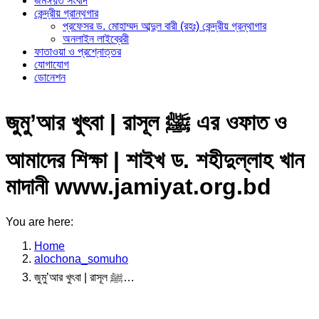
জমঈয়ত সংবাদ
কেন্দ্রীয় গ্রান্থগার
প্রফেসর ড. মোহাম্মদ আব্দুল বারী (রহঃ) কেন্দ্রীয় গ্রন্থাগার
অনলাইন লাইব্রেরী
ফাতাওয়া ও প্রশ্নোত্তর
যোগাযোগ
ডোনেশন
জুমু’আর খুৎবা | রাসূল ﷺ এর ওফাত ও
আমাদের শিক্ষা | শাইখ ড. শহীদুল্লাহ খান
মাদানী www.jamiyat.org.bd
You are here:
Home
alochona_somuho
জুমু’আর খুৎবা | রাসূল ﷺ…