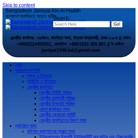
Skip to content
Bangladesh Jamiyat Ahl-Al-Hadith
বাংলাদেশ জমঈয়তে আহলে হাদীস
Search:
কেন্দ্রীয় কার্যালয়: ৭৯/ক/৩, জমঈয়ত ভবন, উত্তর যাত্রাবাড়ী, ঢাকা-১২০৪ || ফোন:
+8802224458551, মোবাইল: +8801933 355 901 || ই-মেইল:
jamiyat1946.bd@gmail.com
হোম
আমাদের সম্পর্কে
লক্ষ্য ও উদ্দেশ্য
পরিচিতি ও ইতিহাস
কেন্দ্রীয় জমঈয়ত
কেন্দ্রীয় নির্বাহী পরিষদ
কেন্দ্রীয় কার্যকারী পরিষদ
কেন্দ্রীয় উপদেষ্টা পরিষদ
জেলা জমঈয়ত সমূহ
কেন্দ্রীয় জেনারেল কমিটি
কেন্দ্রীয় জমঈয়তের বিভাগ সমূহ
প্রতিষ্ঠান সমূহ
বাইপাল ক্যাম্পাসের প্রকল্প সমূহ
ইন্টারন্যাশনাল ইসলামী ইউনিভার্সিটি অব সাইন্স এন্ড টেকনোলজি