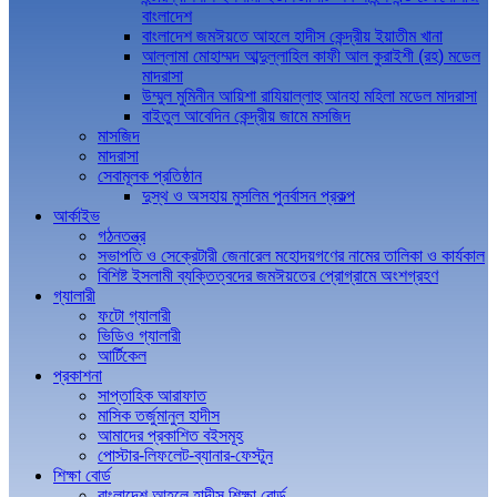
বাংলাদেশ
বাংলাদেশ জমঈয়তে আহলে হাদীস কেন্দ্রীয় ইয়াতীম খানা
আল্লামা মোহাম্মদ আব্দুল্লাহিল কাফী আল কুরাইশী (রহ) মডেল
মাদরাসা
উম্মুল মুমিনীন আয়িশা রাযিয়াল্লাহু আনহা মহিলা মডেল মাদরাসা
বাইতুল আবেদিন কেন্দ্রীয় জামে মসজিদ
মাসজিদ
মাদরাসা
সেবামূলক প্রতিষ্ঠান
দুস্থ ও অসহায় মুসলিম পুনর্বাসন প্রকল্প
আর্কাইভ
গঠনতন্ত্র
সভাপতি ও সেক্রেটারী জেনারেল মহোদয়গণের নামের তালিকা ও কার্যকাল
বিশিষ্ট ইসলামী ব্যক্তিত্বদের জমঈয়তের প্রোগ্রামে অংশগ্রহণ
গ্যালারী
ফটো গ্যালারী
ভিডিও গ্যালারী
আর্টিকেল
প্রকাশনা
সাপ্তাহিক আরাফাত
মাসিক তর্জুমানুল হাদীস
আমাদের প্রকাশিত বইসমূহ
পোস্টার-লিফলেট-ব্যানার-ফেস্টুন
শিক্ষা বোর্ড
বাংলাদেশ আহলে হাদীস শিক্ষা বোর্ড