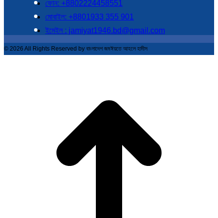
ফোন: +8802224458551
মোবাইল: +8801933 355 901
ইমেইল : jamiyat1946.bd@gmail.com
© 2026 All Rights Reserved by বাংলাদেশ জমঈয়তে আহলে হাদীস