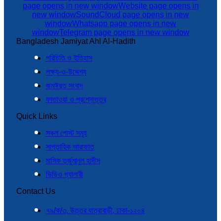
page opens in new window
Website page opens in
new window
SoundCloud page opens in new
window
Whatsapp page opens in new
window
Telegram page opens in new window
Bangladesh Jamiyat Ahl Al-Hadith
পরিচিতি ও ইতিহাস
লক্ষ্য-ও-উদ্দেশ্য
জমঈয়ত সংবাদ
ফাতাওয়া ও প্রশ্নোত্তর
Quick Links
সকল পোস্ট সমূহ
সাপ্তাহিক আরাফাত
মাসিক তর্জুমানুল হাদীস
ভিডিও গ্যালারী
Contact Us
৭৯/ক/৩, উত্তর যাত্রাবাড়ী, ঢাকা-১২০৪