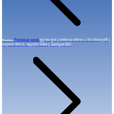
Previous post:
জুমু’আর খুৎবা | মাসজিদের ফজিলত ও ঈদে মিলাদুন্নাবী |
Previous
অধ্যাপক শাইখ ড. আব্দুল্লাহ ফারুক | Jamiyat BD