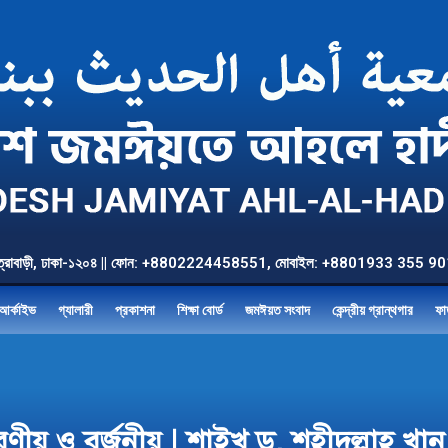
উত্তর যাত্রাবাড়ী, ঢাকা-১২০৪ || ফোন: +8802224458551, মোবাইল: +8801933 3
আর্কাইভ
গ্যালারী
প্রকাশনা
শিক্ষা বোর্ড
জমঈয়ত সংবাদ
কেন্দ্রীয় গ্রান্থগার
ফা
ণীয় ও বর্জনীয় | শাইখ ড. শহীদুল্লাহ 