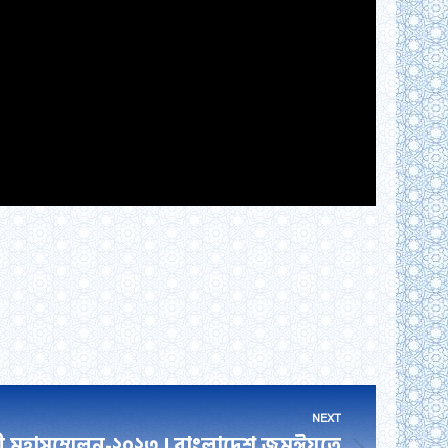
NEXT
গী মহাসম্মেলন-২০২৩ | বাংলাদেশ জমঈয়তে