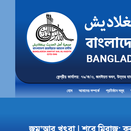
কেন্দ্রীয় কার্যালয়: ৭৯/ক/৩, জমঈয়ত ভবন, 
হোম
আমাদের সম্পর্কে
প্রতিষ্ঠান সমূহ
জুমু’আর খুৎবা | শবে মিরাজ: কর