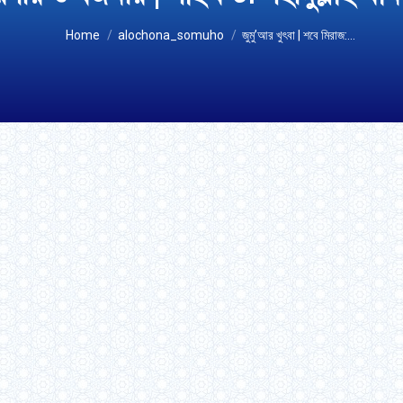
You are here:
Home
alochona_somuho
জুমু’আর খুৎবা | শবে মিরাজ:…