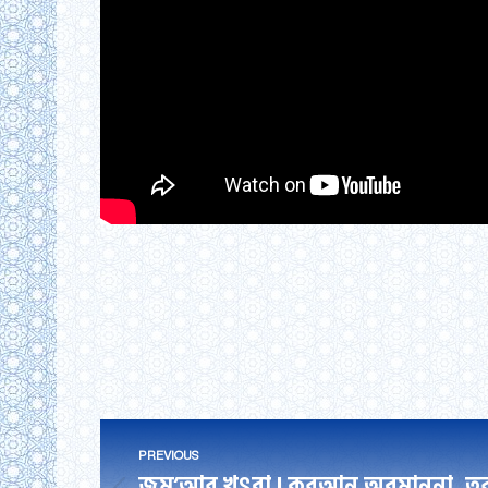
Post
PREVIOUS
জুমু’আর খুৎবা | কুরআন অবমাননা, তুরস