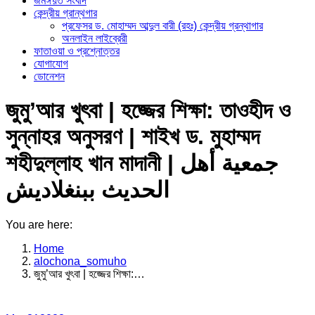
জমঈয়ত সংবাদ
কেন্দ্রীয় গ্রান্থগার
প্রফেসর ড. মোহাম্মদ আব্দুল বারী (রহঃ) কেন্দ্রীয় গ্রন্থাগার
অনলাইন লাইব্রেরী
ফাতাওয়া ও প্রশ্নোত্তর
যোগাযোগ
ডোনেশন
জুমু’আর খুৎবা | হজ্জের শিক্ষা: তাওহীদ ও
সুন্নাহর অনুসরণ | শাইখ ড. মুহাম্মদ
শহীদুল্লাহ খান মাদানী | جمعية أهل
الحديث ببنغلاديش
You are here:
Home
alochona_somuho
জুমু’আর খুৎবা | হজ্জের শিক্ষা:…