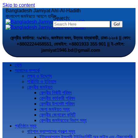
Skip to content
Bangladesh Jamiyat Ahl-Al-Hadith
বাংলাদেশ জমঈয়তে আহলে হাদীস
Search:
কেন্দ্রীয় কার্যালয়: ৭৯/ক/৩, জমঈয়ত ভবন, উত্তর যাত্রাবাড়ী, ঢাকা-১২০৪ || ফোন:
+8802224458551, মোবাইল: +8801933 355 901 || ই-মেইল:
jamiyat1946.bd@gmail.com
হোম
আমাদের সম্পর্কে
লক্ষ্য ও উদ্দেশ্য
পরিচিতি ও ইতিহাস
কেন্দ্রীয় জমঈয়ত
কেন্দ্রীয় নির্বাহী পরিষদ
কেন্দ্রীয় কার্যকারী পরিষদ
কেন্দ্রীয় উপদেষ্টা পরিষদ
জেলা জমঈয়ত সমূহ
কেন্দ্রীয় জেনারেল কমিটি
কেন্দ্রীয় জমঈয়তের বিভাগ সমূহ
প্রতিষ্ঠান সমূহ
বাইপাল ক্যাম্পাসের প্রকল্প সমূহ
ইন্টারন্যাশনাল ইসলামী ইউনিভার্সিটি অব সাইন্স এন্ড টেকনোলজি