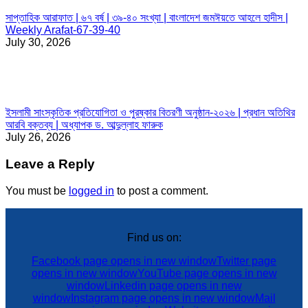
সাপ্তাহিক আরাফাত | ৬৭ বর্ষ | ৩৯-৪০ সংখ্যা | বাংলাদেশ জমঈয়তে আহলে হাদীস |
Weekly Arafat-67-39-40
July 30, 2026
ইসলামী সাংস্কৃতিক প্রতিযোগিতা ও পুরষ্কার বিতরণী অনুষ্ঠান-২০২৬ | প্রধান অতিথির
আরবি বক্তব্য | অধ্যাপক ড. আব্দুল্লাহ ফারুক
July 26, 2026
Leave a Reply
You must be
logged in
to post a comment.
Find us on:
Facebook page opens in new window
Twitter page
opens in new window
YouTube page opens in new
window
Linkedin page opens in new
window
Instagram page opens in new window
Mail