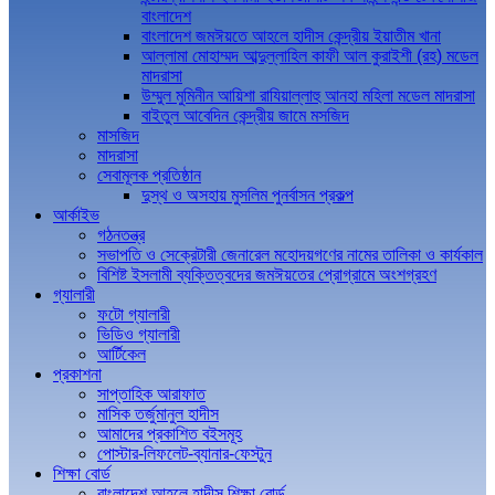
বাংলাদেশ
বাংলাদেশ জমঈয়তে আহলে হাদীস কেন্দ্রীয় ইয়াতীম খানা
আল্লামা মোহাম্মদ আব্দুল্লাহিল কাফী আল কুরাইশী (রহ) মডেল
মাদরাসা
উম্মুল মুমিনীন আয়িশা রাযিয়াল্লাহু আনহা মহিলা মডেল মাদরাসা
বাইতুল আবেদিন কেন্দ্রীয় জামে মসজিদ
মাসজিদ
মাদরাসা
সেবামূলক প্রতিষ্ঠান
দুস্থ ও অসহায় মুসলিম পুনর্বাসন প্রকল্প
আর্কাইভ
গঠনতন্ত্র
সভাপতি ও সেক্রেটারী জেনারেল মহোদয়গণের নামের তালিকা ও কার্যকাল
বিশিষ্ট ইসলামী ব্যক্তিত্বদের জমঈয়তের প্রোগ্রামে অংশগ্রহণ
গ্যালারী
ফটো গ্যালারী
ভিডিও গ্যালারী
আর্টিকেল
প্রকাশনা
সাপ্তাহিক আরাফাত
মাসিক তর্জুমানুল হাদীস
আমাদের প্রকাশিত বইসমূহ
পোস্টার-লিফলেট-ব্যানার-ফেস্টুন
শিক্ষা বোর্ড
বাংলাদেশ আহলে হাদীস শিক্ষা বোর্ড