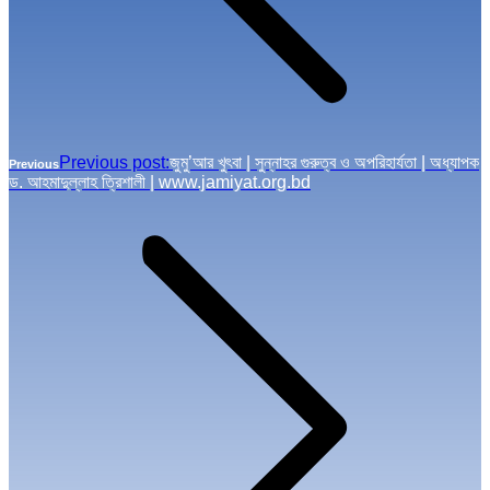
Previous post:
জুমু’আর খুৎবা | সুন্নাহর গুরুত্ব ও অপরিহার্যতা | অধ্যাপক
Previous
ড. আহমাদুল্লাহ ত্রিশালী | www.jamiyat.org.bd