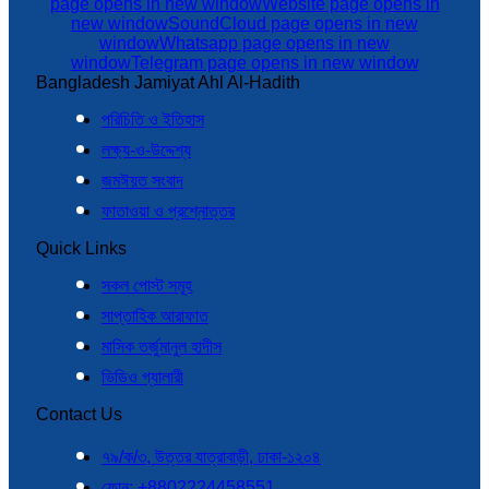
page opens in new window
Website page opens in
new window
SoundCloud page opens in new
window
Whatsapp page opens in new
window
Telegram page opens in new window
Bangladesh Jamiyat Ahl Al-Hadith
পরিচিতি ও ইতিহাস
লক্ষ্য-ও-উদ্দেশ্য
জমঈয়ত সংবাদ
ফাতাওয়া ও প্রশ্নোত্তর
Quick Links
সকল পোস্ট সমূহ
সাপ্তাহিক আরাফাত
মাসিক তর্জুমানুল হাদীস
ভিডিও গ্যালারী
Contact Us
৭৯/ক/৩, উত্তর যাত্রাবাড়ী, ঢাকা-১২০৪
ফোন: +8802224458551