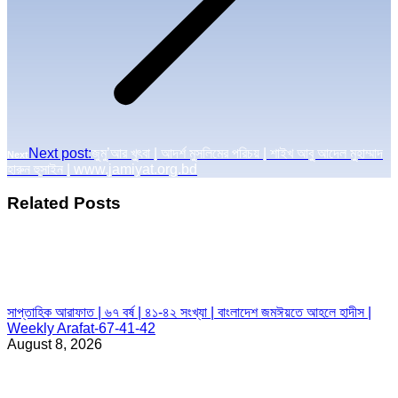
Next post:
জুমু’আর খুৎবা | আদর্শ মুসলিমের পরিচয় | শাইখ আবু আদেল মুহাম্মাদ
Next
হারুন হুসাইন | www.jamiyat.org.bd
Related Posts
সাপ্তাহিক আরাফাত | ৬৭ বর্ষ | ৪১-৪২ সংখ্যা | বাংলাদেশ জমঈয়তে আহলে হাদীস |
Weekly Arafat-67-41-42
August 8, 2026