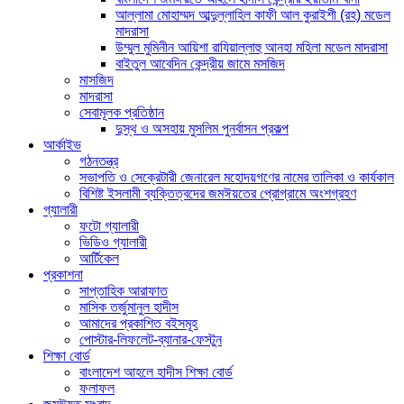
আল্লামা মোহাম্মদ আব্দুল্লাহিল কাফী আল কুরাইশী (রহ) মডেল
মাদরাসা
উম্মুল মুমিনীন আয়িশা রাযিয়াল্লাহু আনহা মহিলা মডেল মাদরাসা
বাইতুল আবেদিন কেন্দ্রীয় জামে মসজিদ
মাসজিদ
মাদরাসা
সেবামূলক প্রতিষ্ঠান
দুস্থ ও অসহায় মুসলিম পুনর্বাসন প্রকল্প
আর্কাইভ
গঠনতন্ত্র
সভাপতি ও সেক্রেটারী জেনারেল মহোদয়গণের নামের তালিকা ও কার্যকাল
বিশিষ্ট ইসলামী ব্যক্তিত্বদের জমঈয়তের প্রোগ্রামে অংশগ্রহণ
গ্যালারী
ফটো গ্যালারী
ভিডিও গ্যালারী
আর্টিকেল
প্রকাশনা
সাপ্তাহিক আরাফাত
মাসিক তর্জুমানুল হাদীস
আমাদের প্রকাশিত বইসমূহ
পোস্টার-লিফলেট-ব্যানার-ফেস্টুন
শিক্ষা বোর্ড
বাংলাদেশ আহলে হাদীস শিক্ষা বোর্ড
ফলাফল