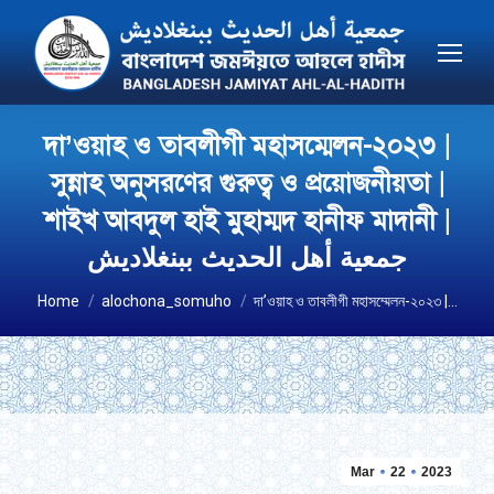
দা’ওয়াহ ও তাবলীগী মহাসম্মেলন-২০২৩ |
সুন্নাহ অনুসরণের গুরুত্ব ও প্রয়োজনীয়তা |
শাইখ আবদুল হাই মুহাম্মদ হানীফ মাদানী |
جمعية أهل الحديث ببنغلاديش
You are here:
Home
alochona_somuho
দা’ওয়াহ ও তাবলীগী মহাসম্মেলন-২০২৩ |…
Mar
22
2023