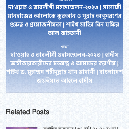
navigation
দা’ওয়াহ ও তাবলীগী মহাসম্মেলন-২০২৩ | সালাফী
মানহাজের আলোকে কুরআন ও সুন্নাহ অনুসরণের
Previous
গুরুত্ব ও প্রয়োজনীয়তা | শাইখ মাহির বিন যফির
post:
আল কাহতানী
NEXT
দা’ওয়াহ ও তাবলীগী মহাসম্মেলন-২০২৩ | হাদীস
অস্বীকারকারীদের ষড়যন্ত্র ও আমাদের করণীয় |
Next
শাইখ ড. মুহাম্মদ শহীদুল্লাহ খান মাদানী | বাংলাদেশ
post:
জমঈয়তে আহলে হাদীস
Related Posts