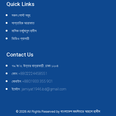
Quick Links
সকল পোস্ট সমূহ
সাপ্তাহিক আরাফাত
মাসিক তর্জুমানুল হাদীস
ভিডিও গ্যালারী
Contact Us
৭৯/ক/৩, উত্তর যাত্রাবাড়ী, ঢাকা-১২০৪
ফোন: +8802224458551
মোবাইল: +8801933 355 901
ইমেইল : jamiyat1946.bd@gmail.com
© 2026 All Rights Reserved by বাংলাদেশ জমঈয়তে আহলে হাদীস