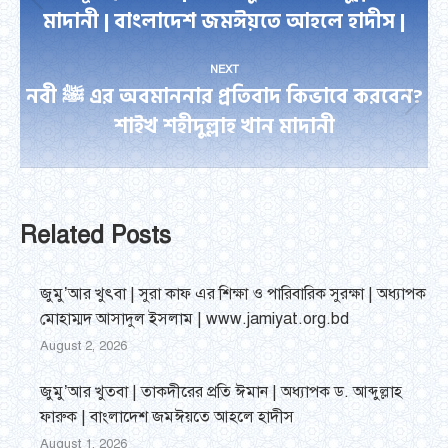
Previous
মাদানী | বাংলাদেশ জমঈয়তে আহলে হাদীস |
post:
NEXT
নবী ﷺ এর অবমাননার প্রতিবাদ কিভাবে করবেন?
Next
শাইখ শহীদুল্লাহ খান মাদানী
post:
Related Posts
জুমু’আর খুৎবা | সুরা কাফ এর শিক্ষা ও পারিবারিক সুরক্ষা | অধ্যাপক
মোহাম্মদ আসাদুল ইসলাম | www.jamiyat.org.bd
August 2, 2026
জুমু’আর খুতবা | তাকদীরের প্রতি ঈমান | অধ্যাপক ড. আব্দুল্লাহ
ফারুক | বাংলাদেশ জমঈয়তে আহলে হাদীস
August 1, 2026