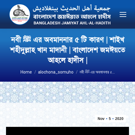
নবী ﷺ এর অবমাননার ৫ টি কারণ | শাইখ
শহীদুল্লাহ খান মাদানী | বাংলাদেশ জমঈয়তে
আহলে হাদীস |
You are here:
Home
alochona_somuho
নবী ﷺ এর অবমাননার ৫…
Nov
5
2020