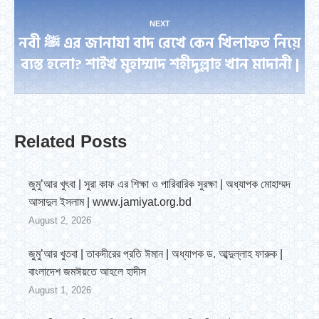
NEXT
নবী ﷺ এর জানাযা বাদ রেখে কেন খিলাফত নিয়ে
Next
ব্যস্ত হলো? শাইখ মুহাম্মাদ শহীদুল্লাহ খান মাদানী |
post:
Related Posts
জুমু’আর খুৎবা | সুরা কাফ এর শিক্ষা ও পারিবারিক সুরক্ষা | অধ্যাপক মোহাম্মদ
আসাদুল ইসলাম | www.jamiyat.org.bd
August 2, 2026
জুমু’আর খুতবা | তাকদীরের প্রতি ঈমান | অধ্যাপক ড. আব্দুল্লাহ ফারুক |
বাংলাদেশ জমঈয়তে আহলে হাদীস
August 1, 2026