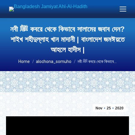
নবী ﷺ কবরে থেকে কিভাবে সালামের জবাব দেন?
শাইখ শহীদুল্লাহ খান মাদানী | বাংলাদেশ জমঈয়তে
আহলে হাদীস |
You are here:
Home
alochona_somuho
নবী ﷺ কবরে থেকে কিভাবে…
Nov
25
2020