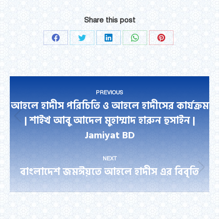
Share this post
Share
Share
Share
Share
Share
on
on
on
on
on
Facebook
Twitter
LinkedIn
WhatsApp
Pinterest
Post
PREVIOUS
navigation
আহলে হাদীস পরিচিতি ও আহলে হাদীসের কার্যক্রম
| শাইখ আবু আদেল মুহাম্মাদ হারুন হুসাইন |
Previous
Jamiyat BD
post:
NEXT
বাংলাদেশ জমঈয়তে আহলে হাদীস এর বিবৃতি
Next
post: