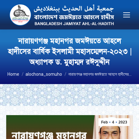
নারায়ণগঞ্জ মহানগর জমঈয়তে আহলে
হাদীসের বার্ষিক ইসলামী মহাসম্মেলন-২০২৩ |
অধ্যাপক ড. মুহাম্মদ রঈসুদ্দীন
You are here:
Home
alochona_somuho
নারায়ণগঞ্জ মহানগর জমঈয়তে আহলে হাদীসের…
Feb
4
2023