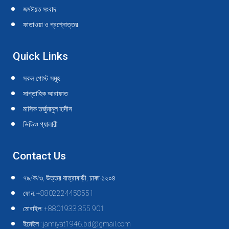
জমঈয়ত সংবাদ
ফাতাওয়া ও প্রশ্নোত্তর
Quick Links
সকল পোস্ট সমূহ
সাপ্তাহিক আরাফাত
মাসিক তর্জুমানুল হাদীস
ভিডিও গ্যালারী
Contact Us
৭৯/ক/৩, উত্তর যাত্রাবাড়ী, ঢাকা-১২০৪
ফোন: +8802224458551
মোবাইল: +8801933 355 901
ইমেইল : jamiyat1946.bd@gmail.com