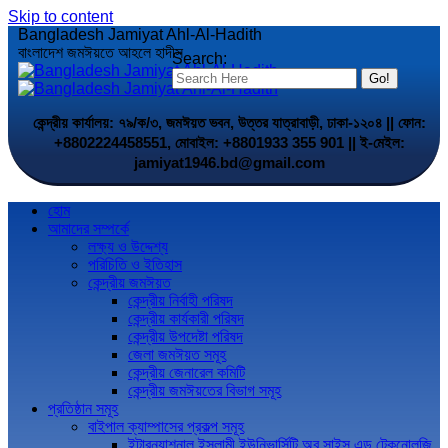
Skip to content
Bangladesh Jamiyat Ahl-Al-Hadith
বাংলাদেশ জমঈয়তে আহলে হাদীস
Search:
কেন্দ্রীয় কার্যালয়: ৭৯/ক/৩, জমঈয়ত ভবন, উত্তর যাত্রাবাড়ী, ঢাকা-১২০৪ || ফোন:
+8802224458551, মোবাইল: +8801933 355 901 || ই-মেইল:
jamiyat1946.bd@gmail.com
হোম
আমাদের সম্পর্কে
লক্ষ্য ও উদ্দেশ্য
পরিচিতি ও ইতিহাস
কেন্দ্রীয় জমঈয়ত
কেন্দ্রীয় নির্বাহী পরিষদ
কেন্দ্রীয় কার্যকারী পরিষদ
কেন্দ্রীয় উপদেষ্টা পরিষদ
জেলা জমঈয়ত সমূহ
কেন্দ্রীয় জেনারেল কমিটি
কেন্দ্রীয় জমঈয়তের বিভাগ সমূহ
প্রতিষ্ঠান সমূহ
বাইপাল ক্যাম্পাসের প্রকল্প সমূহ
ইন্টারন্যাশনাল ইসলামী ইউনিভার্সিটি অব সাইন্স এন্ড টেকনোলজি