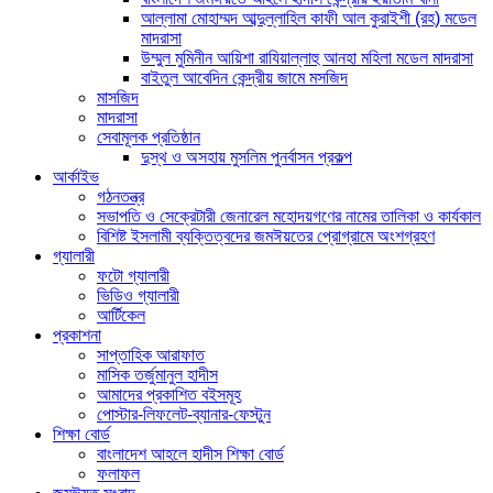
আল্লামা মোহাম্মদ আব্দুল্লাহিল কাফী আল কুরাইশী (রহ) মডেল
মাদরাসা
উম্মুল মুমিনীন আয়িশা রাযিয়াল্লাহু আনহা মহিলা মডেল মাদরাসা
বাইতুল আবেদিন কেন্দ্রীয় জামে মসজিদ
মাসজিদ
মাদরাসা
সেবামূলক প্রতিষ্ঠান
দুস্থ ও অসহায় মুসলিম পুনর্বাসন প্রকল্প
আর্কাইভ
গঠনতন্ত্র
সভাপতি ও সেক্রেটারী জেনারেল মহোদয়গণের নামের তালিকা ও কার্যকাল
বিশিষ্ট ইসলামী ব্যক্তিত্বদের জমঈয়তের প্রোগ্রামে অংশগ্রহণ
গ্যালারী
ফটো গ্যালারী
ভিডিও গ্যালারী
আর্টিকেল
প্রকাশনা
সাপ্তাহিক আরাফাত
মাসিক তর্জুমানুল হাদীস
আমাদের প্রকাশিত বইসমূহ
পোস্টার-লিফলেট-ব্যানার-ফেস্টুন
শিক্ষা বোর্ড
বাংলাদেশ আহলে হাদীস শিক্ষা বোর্ড
ফলাফল