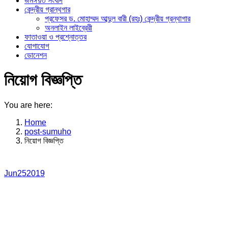
জমঈয়ত সংবাদ
কেন্দ্রীয় গ্রান্থগার
প্রফেসর ড. মোহাম্মদ আব্দুল বারী (রহঃ) কেন্দ্রীয় গ্রন্থাগার
অনলাইন লাইব্রেরী
ফাতাওয়া ও প্রশ্নোত্তর
যোগাযোগ
ডোনেশন
নিয়োগ বিজ্ঞপ্তি
You are here:
Home
post-sumuho
নিয়োগ বিজ্ঞপ্তি
Jun
25
2019