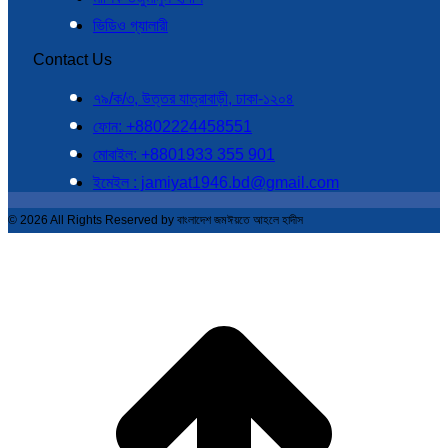
ভিডিও গ্যালারী
Contact Us
৭৯/ক/৩, উত্তর যাত্রাবাড়ী, ঢাকা-১২০৪
ফোন: +8802224458551
মোবাইল: +8801933 355 901
ইমেইল : jamiyat1946.bd@gmail.com
© 2026 All Rights Reserved by বাংলাদেশ জমঈয়তে আহলে হাদীস