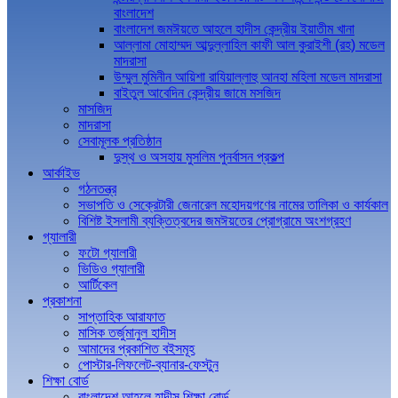
বাংলাদেশ
বাংলাদেশ জমঈয়তে আহলে হাদীস কেন্দ্রীয় ইয়াতীম খানা
আল্লামা মোহাম্মদ আব্দুল্লাহিল কাফী আল কুরাইশী (রহ) মডেল
মাদরাসা
উম্মুল মুমিনীন আয়িশা রাযিয়াল্লাহু আনহা মহিলা মডেল মাদরাসা
বাইতুল আবেদিন কেন্দ্রীয় জামে মসজিদ
মাসজিদ
মাদরাসা
সেবামূলক প্রতিষ্ঠান
দুস্থ ও অসহায় মুসলিম পুনর্বাসন প্রকল্প
আর্কাইভ
গঠনতন্ত্র
সভাপতি ও সেক্রেটারী জেনারেল মহোদয়গণের নামের তালিকা ও কার্যকাল
বিশিষ্ট ইসলামী ব্যক্তিত্বদের জমঈয়তের প্রোগ্রামে অংশগ্রহণ
গ্যালারী
ফটো গ্যালারী
ভিডিও গ্যালারী
আর্টিকেল
প্রকাশনা
সাপ্তাহিক আরাফাত
মাসিক তর্জুমানুল হাদীস
আমাদের প্রকাশিত বইসমূহ
পোস্টার-লিফলেট-ব্যানার-ফেস্টুন
শিক্ষা বোর্ড
বাংলাদেশ আহলে হাদীস শিক্ষা বোর্ড