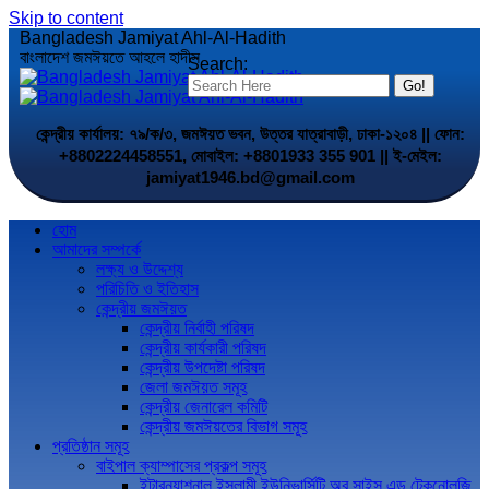
Skip to content
Bangladesh Jamiyat Ahl-Al-Hadith
বাংলাদেশ জমঈয়তে আহলে হাদীস
Search:
কেন্দ্রীয় কার্যালয়: ৭৯/ক/৩, জমঈয়ত ভবন, উত্তর যাত্রাবাড়ী, ঢাকা-১২০৪ || ফোন:
+8802224458551, মোবাইল: +8801933 355 901 || ই-মেইল:
jamiyat1946.bd@gmail.com
হোম
আমাদের সম্পর্কে
লক্ষ্য ও উদ্দেশ্য
পরিচিতি ও ইতিহাস
কেন্দ্রীয় জমঈয়ত
কেন্দ্রীয় নির্বাহী পরিষদ
কেন্দ্রীয় কার্যকারী পরিষদ
কেন্দ্রীয় উপদেষ্টা পরিষদ
জেলা জমঈয়ত সমূহ
কেন্দ্রীয় জেনারেল কমিটি
কেন্দ্রীয় জমঈয়তের বিভাগ সমূহ
প্রতিষ্ঠান সমূহ
বাইপাল ক্যাম্পাসের প্রকল্প সমূহ
ইন্টারন্যাশনাল ইসলামী ইউনিভার্সিটি অব সাইন্স এন্ড টেকনোলজি