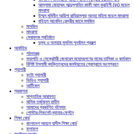
আল্লামা মোহাম্মদ আব্দুল্লাহিল কাফী আল কুরাইশী (রহ) মডেল
মাদরাসা
উম্মুল মুমিনীন আয়িশা রাযিয়াল্লাহু আনহা মহিলা মডেল মাদরাসা
বাইতুল আবেদিন কেন্দ্রীয় জামে মসজিদ
মাসজিদ
মাদরাসা
সেবামূলক প্রতিষ্ঠান
দুস্থ ও অসহায় মুসলিম পুনর্বাসন প্রকল্প
আর্কাইভ
গঠনতন্ত্র
সভাপতি ও সেক্রেটারী জেনারেল মহোদয়গণের নামের তালিকা ও কার্যকাল
বিশিষ্ট ইসলামী ব্যক্তিত্বদের জমঈয়তের প্রোগ্রামে অংশগ্রহণ
গ্যালারী
ফটো গ্যালারী
ভিডিও গ্যালারী
আর্টিকেল
প্রকাশনা
সাপ্তাহিক আরাফাত
মাসিক তর্জুমানুল হাদীস
আমাদের প্রকাশিত বইসমূহ
পোস্টার-লিফলেট-ব্যানার-ফেস্টুন
শিক্ষা বোর্ড
বাংলাদেশ আহলে হাদীস শিক্ষা বোর্ড
ফলাফল