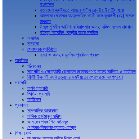
বাংলাদেশ
বাংলাদেশ জমঈয়তে আহলে হাদীস কেন্দ্রীয় ইয়াতীম খানা
আল্লামা মোহাম্মদ আব্দুল্লাহিল কাফী আল কুরাইশী (রহ) মডেল
মাদরাসা
উম্মুল মুমিনীন আয়িশা রাযিয়াল্লাহু আনহা মহিলা মডেল মাদরাসা
বাইতুল আবেদিন কেন্দ্রীয় জামে মসজিদ
মাসজিদ
মাদরাসা
সেবামূলক প্রতিষ্ঠান
দুস্থ ও অসহায় মুসলিম পুনর্বাসন প্রকল্প
আর্কাইভ
গঠনতন্ত্র
সভাপতি ও সেক্রেটারী জেনারেল মহোদয়গণের নামের তালিকা ও কার্যকাল
বিশিষ্ট ইসলামী ব্যক্তিত্বদের জমঈয়তের প্রোগ্রামে অংশগ্রহণ
গ্যালারী
ফটো গ্যালারী
ভিডিও গ্যালারী
আর্টিকেল
প্রকাশনা
সাপ্তাহিক আরাফাত
মাসিক তর্জুমানুল হাদীস
আমাদের প্রকাশিত বইসমূহ
পোস্টার-লিফলেট-ব্যানার-ফেস্টুন
শিক্ষা বোর্ড
বাংলাদেশ আহলে হাদীস শিক্ষা বোর্ড