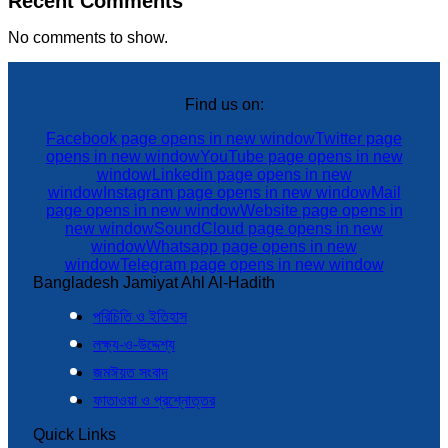
Recent Comments
No comments to show.
Find us on:
Facebook page opens in new window
Twitter page
opens in new window
YouTube page opens in new
window
Linkedin page opens in new
window
Instagram page opens in new window
Mail
page opens in new window
Website page opens in
new window
SoundCloud page opens in new
window
Whatsapp page opens in new
window
Telegram page opens in new window
Bangladesh Jamiyat Ahl Al-Hadith
পরিচিতি ও ইতিহাস
লক্ষ্য-ও-উদ্দেশ্য
জমঈয়ত সংবাদ
ফাতাওয়া ও প্রশ্নোত্তর
Quick Links