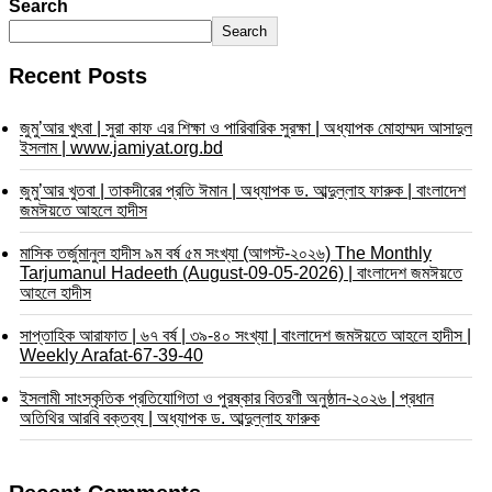
Search
Search
Recent Posts
জুমু’আর খুৎবা | সুরা কাফ এর শিক্ষা ও পারিবারিক সুরক্ষা | অধ্যাপক মোহাম্মদ আসাদুল
ইসলাম | www.jamiyat.org.bd
জুমু’আর খুতবা | তাকদীরের প্রতি ঈমান | অধ্যাপক ড. আব্দুল্লাহ ফারুক | বাংলাদেশ
জমঈয়তে আহলে হাদীস
মাসিক তর্জুমানুল হাদীস ৯ম বর্ষ ৫ম সংখ্যা (আগস্ট-২০২৬) The Monthly
Tarjumanul Hadeeth (August-09-05-2026) | বাংলাদেশ জমঈয়তে
আহলে হাদীস
সাপ্তাহিক আরাফাত | ৬৭ বর্ষ | ৩৯-৪০ সংখ্যা | বাংলাদেশ জমঈয়তে আহলে হাদীস |
Weekly Arafat-67-39-40
ইসলামী সাংস্কৃতিক প্রতিযোগিতা ও পুরষ্কার বিতরণী অনুষ্ঠান-২০২৬ | প্রধান
অতিথির আরবি বক্তব্য | অধ্যাপক ড. আব্দুল্লাহ ফারুক