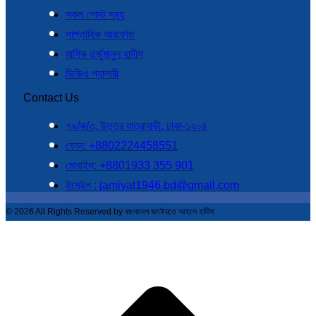
সকল পোস্ট সমূহ
সাপ্তাহিক আরাফাত
মাসিক তর্জুমানুল হাদীস
ভিডিও গ্যালারী
Contact Us
৭৯/ক/৩, উত্তর যাত্রাবাড়ী, ঢাকা-১২০৪
ফোন: +8802224458551
মোবাইল: +8801933 355 901
ইমেইল : jamiyat1946.bd@gmail.com
© 2026 All Rights Reserved by বাংলাদেশ জমঈয়তে আহলে হাদীস