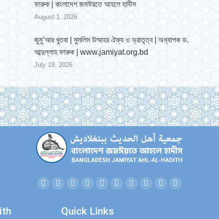
ফারুক | বাংলাদেশ জমঈয়তে আহলে হাদীস
August 1, 2026
জুমু’আর খুতবা | মুসলিম উম্মাহর ঐক্য ও ভ্রাতৃত্ব | অধ্যাপক ড.
আব্দুল্লাহ ফারুক | www.jamiyat.org.bd
July 19, 2026
Facebook
Twitter
YouTube
Linkedin
Instagram
Mail
Website
SoundCloud
Whatsapp
Telegram
page
page
page
page
page
page
page
page
page
page
ith
Quick Links
opens
opens
opens
opens
opens
opens
opens
opens
opens
opens