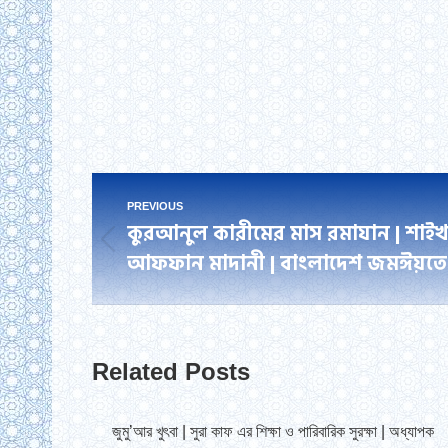
Post
PREVIOUS
কুরআনুল কারীমের মাস রমাযান | শাইখ ম
navigation
Previous
আফফান মাদানী | বাংলাদেশ জমঈয়তে
post:
Related Posts
জুমু’আর খুৎবা | সুরা কাফ এর শিক্ষা ও পারিবারিক সুরক্ষা | অধ্যাপক