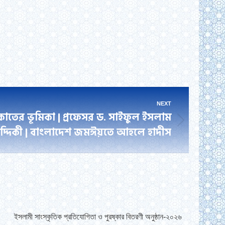
NEXT
যাকাতের ভূমিকা | প্রফেসর ড. সাইফুল ইসলাম
দ্দিকী | বাংলাদেশ জমঈয়তে আহলে হাদীস
ইসলামী সাংস্কৃতিক প্রতিযোগিতা ও পুরষ্কার বিতরণী অনুষ্ঠান-২০২৬