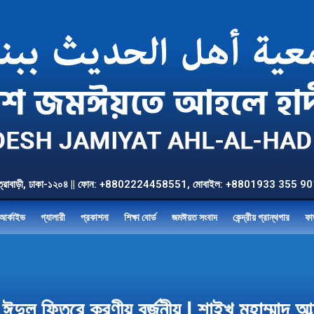
উত্তর যাত্রাবাড়ী, ঢাকা-১২০৪ || ফোন: +8802224458551, মোবাইল: +8801933 3
আর্কাইভ
গ্যালারী
প্রকাশনা
শিক্ষা বোর্ড
জমঈয়ত সংবাদ
কেন্দ্রীয় গ্রান্থগার
ফা
দুল ফিতরে করণীয় বর্জনীয় | শাইখ মুহাম্মাদ আব