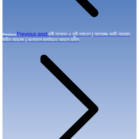
Previous post:
কর্মী সম্মেলন ও সুধী সমাবেশ | আলহাজ্জ কাজী আকরাম
Previous
উদ্দীন আহমেদ | বাংলাদেশ জমঈয়তে আহলে হাদীস