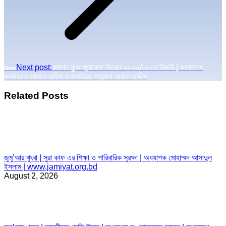
Next post:
রমাযান ফুড প্যাকেজ বিতরণ-২০২২/১৪৪৩ হিজরী | বাংলাদেশ
Next
জমঈয়তে আহলে হাদীস ও জমঈয়ত শুব্বানে আহলে হাদীস
Related Posts
জুমু’আর খুৎবা | সুরা কাফ এর শিক্ষা ও পারিবারিক সুরক্ষা | অধ্যাপক মোহাম্মদ আসাদুল
ইসলাম | www.jamiyat.org.bd
August 2, 2026