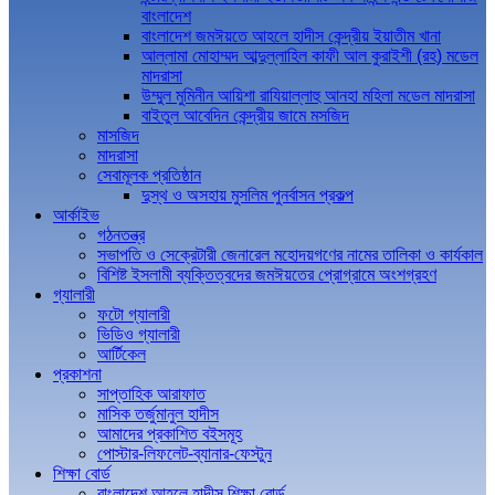
বাংলাদেশ
বাংলাদেশ জমঈয়তে আহলে হাদীস কেন্দ্রীয় ইয়াতীম খানা
আল্লামা মোহাম্মদ আব্দুল্লাহিল কাফী আল কুরাইশী (রহ) মডেল
মাদরাসা
উম্মুল মুমিনীন আয়িশা রাযিয়াল্লাহু আনহা মহিলা মডেল মাদরাসা
বাইতুল আবেদিন কেন্দ্রীয় জামে মসজিদ
মাসজিদ
মাদরাসা
সেবামূলক প্রতিষ্ঠান
দুস্থ ও অসহায় মুসলিম পুনর্বাসন প্রকল্প
আর্কাইভ
গঠনতন্ত্র
সভাপতি ও সেক্রেটারী জেনারেল মহোদয়গণের নামের তালিকা ও কার্যকাল
বিশিষ্ট ইসলামী ব্যক্তিত্বদের জমঈয়তের প্রোগ্রামে অংশগ্রহণ
গ্যালারী
ফটো গ্যালারী
ভিডিও গ্যালারী
আর্টিকেল
প্রকাশনা
সাপ্তাহিক আরাফাত
মাসিক তর্জুমানুল হাদীস
আমাদের প্রকাশিত বইসমূহ
পোস্টার-লিফলেট-ব্যানার-ফেস্টুন
শিক্ষা বোর্ড
বাংলাদেশ আহলে হাদীস শিক্ষা বোর্ড