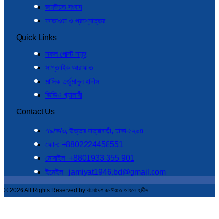
জমঈয়ত সংবাদ
ফাতাওয়া ও প্রশ্নোত্তর
Quick Links
সকল পোস্ট সমূহ
সাপ্তাহিক আরাফাত
মাসিক তর্জুমানুল হাদীস
ভিডিও গ্যালারী
Contact Us
৭৯/ক/৩, উত্তর যাত্রাবাড়ী, ঢাকা-১২০৪
ফোন: +8802224458551
মোবাইল: +8801933 355 901
ইমেইল : jamiyat1946.bd@gmail.com
© 2026 All Rights Reserved by বাংলাদেশ জমঈয়তে আহলে হাদীস