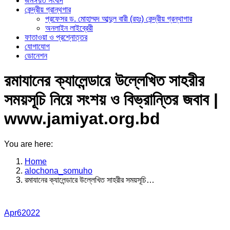
জমঈয়ত সংবাদ
কেন্দ্রীয় গ্রান্থগার
প্রফেসর ড. মোহাম্মদ আব্দুল বারী (রহঃ) কেন্দ্রীয় গ্রন্থাগার
অনলাইন লাইব্রেরী
ফাতাওয়া ও প্রশ্নোত্তর
যোগাযোগ
ডোনেশন
রমাযানের ক্যালেন্ডারে উল্লেখিত সাহরীর
সময়সূচি নিয়ে সংশয় ও বিভ্রান্তির জবাব |
www.jamiyat.org.bd
You are here:
Home
alochona_somuho
রমাযানের ক্যালেন্ডারে উল্লেখিত সাহরীর সময়সূচি…
Apr
6
2022