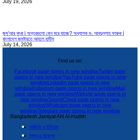
July 19, 2026
জুমু’আর খুৎবা | অন্তরগুলো কেন মরে যাচ্ছে? অধ্যাপক ড. আবদুল্লাহ ফারুক |
বাংলাদেশ জমঈয়তে আহলে হাদীস
July 14, 2026
Find us on:
Facebook page opens in new window
Twitter page
opens in new window
YouTube page opens in new
window
Linkedin page opens in new
window
Instagram page opens in new window
Mail
page opens in new window
Website page opens in
new window
SoundCloud page opens in new
window
Whatsapp page opens in new
window
Telegram page opens in new window
Bangladesh Jamiyat Ahl Al-Hadith
পরিচিতি ও ইতিহাস
লক্ষ্য-ও-উদ্দেশ্য