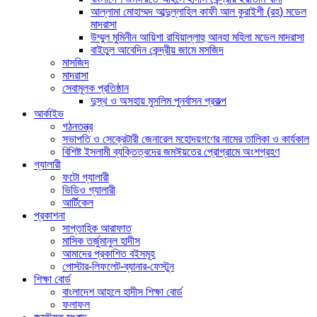
আল্লামা মোহাম্মদ আব্দুল্লাহিল কাফী আল কুরাইশী (রহ) মডেল
মাদরাসা
উম্মুল মুমিনীন আয়িশা রাযিয়াল্লাহু আনহা মহিলা মডেল মাদরাসা
বাইতুল আবেদিন কেন্দ্রীয় জামে মসজিদ
মাসজিদ
মাদরাসা
সেবামূলক প্রতিষ্ঠান
দুস্থ ও অসহায় মুসলিম পুনর্বাসন প্রকল্প
আর্কাইভ
গঠনতন্ত্র
সভাপতি ও সেক্রেটারী জেনারেল মহোদয়গণের নামের তালিকা ও কার্যকাল
বিশিষ্ট ইসলামী ব্যক্তিত্বদের জমঈয়তের প্রোগ্রামে অংশগ্রহণ
গ্যালারী
ফটো গ্যালারী
ভিডিও গ্যালারী
আর্টিকেল
প্রকাশনা
সাপ্তাহিক আরাফাত
মাসিক তর্জুমানুল হাদীস
আমাদের প্রকাশিত বইসমূহ
পোস্টার-লিফলেট-ব্যানার-ফেস্টুন
শিক্ষা বোর্ড
বাংলাদেশ আহলে হাদীস শিক্ষা বোর্ড
ফলাফল