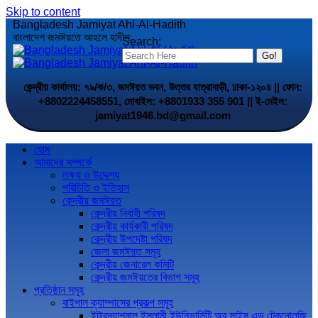
Skip to content
Bangladesh Jamiyat Ahl-Al-Hadith
বাংলাদেশ জমঈয়তে আহলে হাদীস
Search:
কেন্দ্রীয় কার্যালয়: ৭৯/ক/৩, জমঈয়ত ভবন, উত্তর যাত্রাবাড়ী, ঢাকা-১২০৪ || ফোন:
+8802224458551, মোবাইল: +8801933 355 901 || ই-মেইল:
jamiyat1946.bd@gmail.com
হোম
আমাদের সম্পর্কে
লক্ষ্য ও উদ্দেশ্য
পরিচিতি ও ইতিহাস
কেন্দ্রীয় জমঈয়ত
কেন্দ্রীয় নির্বাহী পরিষদ
কেন্দ্রীয় কার্যকারী পরিষদ
কেন্দ্রীয় উপদেষ্টা পরিষদ
জেলা জমঈয়ত সমূহ
কেন্দ্রীয় জেনারেল কমিটি
কেন্দ্রীয় জমঈয়তের বিভাগ সমূহ
প্রতিষ্ঠান সমূহ
বাইপাল ক্যাম্পাসের প্রকল্প সমূহ
ইন্টারন্যাশনাল ইসলামী ইউনিভার্সিটি অব সাইন্স এন্ড টেকনোলজি