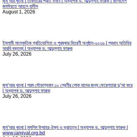
জুমু’আর খুতবা | তাকদীরের প্রতি ঈমান | অধ্যাপক ড. আব্দুল্লাহ ফারুক | বাংলাদেশ
জমঈয়তে আহলে হাদীস
August 1, 2026
ইসলামী সাংস্কৃতিক প্রতিযোগিতা ও পুরষ্কার বিতরণী অনুষ্ঠান-২০২৬ | প্রধান অতিথির
আরবি বক্তব্য | অধ্যাপক ড. আব্দুল্লাহ ফারুক
July 26, 2026
জুমু’আর খুতবা | পরম সৌভাগ্যবান ১০ শ্রেণীর লোক যাদের জন্য ফেরেশতারা দু’আ করে
| অধ্যাপক ড. আব্দুল্লাহ ফারুক
July 26, 2026
জুমু’আর খুতবা | মুসলিম উম্মাহর ঐক্য ও ভ্রাতৃত্ব | অধ্যাপক ড. আব্দুল্লাহ ফারুক |
www.jamiyat.org.bd