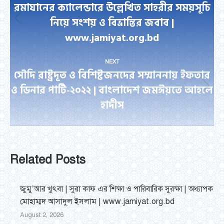
navigation
রমাযানের ক্যালেন্ডারে উল্লেখিত সাহরীর সময়সূচি
নিয়ে সংশয় ও বিভ্রান্তির জবাব |
Previous
www.jamiyat.org.bd
post:
NEXT
সৌদি রাষ্ট্রদূত ও বিশিষ্টজনদের সম্মাননায় ইফতার
ও ডিনার পার্টি-২০২২ | বাংলাদেশ জমঈয়তে আহলে
Next
হাদীস
post:
Related Posts
জুমু’আর খুৎবা | সুরা কাফ এর শিক্ষা ও পারিবারিক সুরক্ষা | অধ্যাপক
মোহাম্মদ আসাদুল ইসলাম | www.jamiyat.org.bd
August 2, 2026