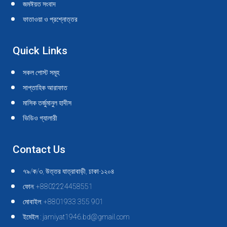
জমঈয়ত সংবাদ
ফাতাওয়া ও প্রশ্নোত্তর
Quick Links
সকল পোস্ট সমূহ
সাপ্তাহিক আরাফাত
মাসিক তর্জুমানুল হাদীস
ভিডিও গ্যালারী
Contact Us
৭৯/ক/৩, উত্তর যাত্রাবাড়ী, ঢাকা-১২০৪
ফোন: +8802224458551
মোবাইল: +8801933 355 901
ইমেইল : jamiyat1946.bd@gmail.com