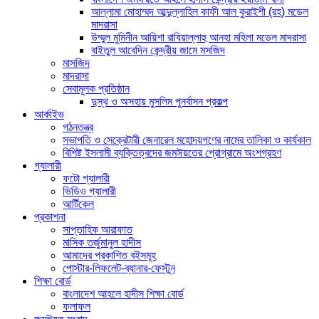
আল্লামা মোহাম্মদ আব্দুল্লাহিল কাফী আল কুরাইশী (রহ) মডেল
মাদরাসা
উম্মুল মুমিনীন আয়িশা রাযিয়াল্লাহু আনহা মহিলা মডেল মাদরাসা
বাইতুল আবেদিন কেন্দ্রীয় জামে মসজিদ
মাসজিদ
মাদরাসা
সেবামূলক প্রতিষ্ঠান
দুস্থ ও অসহায় মুসলিম পুনর্বাসন প্রকল্প
আর্কাইভ
গঠনতন্ত্র
সভাপতি ও সেক্রেটারী জেনারেল মহোদয়গণের নামের তালিকা ও কার্যকাল
বিশিষ্ট ইসলামী ব্যক্তিত্বদের জমঈয়তের প্রোগ্রামে অংশগ্রহণ
গ্যালারী
ফটো গ্যালারী
ভিডিও গ্যালারী
আর্টিকেল
প্রকাশনা
সাপ্তাহিক আরাফাত
মাসিক তর্জুমানুল হাদীস
আমাদের প্রকাশিত বইসমূহ
পোস্টার-লিফলেট-ব্যানার-ফেস্টুন
শিক্ষা বোর্ড
বাংলাদেশ আহলে হাদীস শিক্ষা বোর্ড
ফলাফল