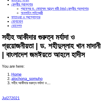
জমঈয়ত সংবাদ
কেন্দ্রীয় গ্রান্থগার
প্রফেসর ড. মোহাম্মদ আব্দুল বারী (রহঃ) কেন্দ্রীয় গ্রন্থাগার
অনলাইন লাইব্রেরী
ফাতাওয়া ও প্রশ্নোত্তর
যোগাযোগ
ডোনেশন
সহীহ আকীদার গুরুত্ব মর্যাদা ও
প্রয়োজনীয়তা | ড. শহীদুল্লাহ খান মাদানী
| বাংলাদেশ জমঈয়তে আহলে হাদীস
You are here:
Home
alochona_somuho
সহীহ আকীদার গুরুত্ব মর্যাদা ও…
Jul
27
2021