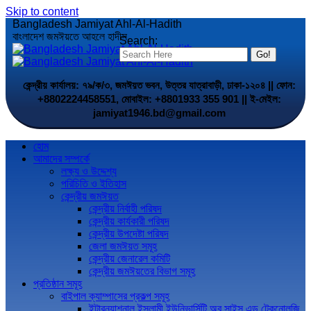
Skip to content
Bangladesh Jamiyat Ahl-Al-Hadith
বাংলাদেশ জমঈয়তে আহলে হাদীস
Search:
কেন্দ্রীয় কার্যালয়: ৭৯/ক/৩, জমঈয়ত ভবন, উত্তর যাত্রাবাড়ী, ঢাকা-১২০৪ || ফোন:
+8802224458551, মোবাইল: +8801933 355 901 || ই-মেইল:
jamiyat1946.bd@gmail.com
হোম
আমাদের সম্পর্কে
লক্ষ্য ও উদ্দেশ্য
পরিচিতি ও ইতিহাস
কেন্দ্রীয় জমঈয়ত
কেন্দ্রীয় নির্বাহী পরিষদ
কেন্দ্রীয় কার্যকারী পরিষদ
কেন্দ্রীয় উপদেষ্টা পরিষদ
জেলা জমঈয়ত সমূহ
কেন্দ্রীয় জেনারেল কমিটি
কেন্দ্রীয় জমঈয়তের বিভাগ সমূহ
প্রতিষ্ঠান সমূহ
বাইপাল ক্যাম্পাসের প্রকল্প সমূহ
ইন্টারন্যাশনাল ইসলামী ইউনিভার্সিটি অব সাইন্স এন্ড টেকনোলজি