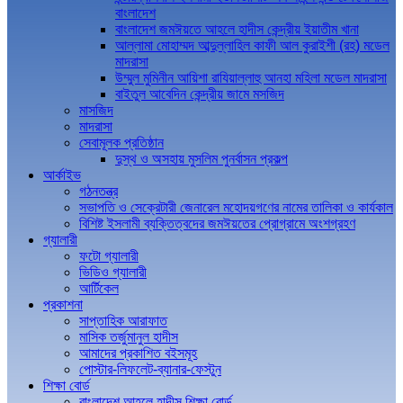
বাংলাদেশ
বাংলাদেশ জমঈয়তে আহলে হাদীস কেন্দ্রীয় ইয়াতীম খানা
আল্লামা মোহাম্মদ আব্দুল্লাহিল কাফী আল কুরাইশী (রহ) মডেল
মাদরাসা
উম্মুল মুমিনীন আয়িশা রাযিয়াল্লাহু আনহা মহিলা মডেল মাদরাসা
বাইতুল আবেদিন কেন্দ্রীয় জামে মসজিদ
মাসজিদ
মাদরাসা
সেবামূলক প্রতিষ্ঠান
দুস্থ ও অসহায় মুসলিম পুনর্বাসন প্রকল্প
আর্কাইভ
গঠনতন্ত্র
সভাপতি ও সেক্রেটারী জেনারেল মহোদয়গণের নামের তালিকা ও কার্যকাল
বিশিষ্ট ইসলামী ব্যক্তিত্বদের জমঈয়তের প্রোগ্রামে অংশগ্রহণ
গ্যালারী
ফটো গ্যালারী
ভিডিও গ্যালারী
আর্টিকেল
প্রকাশনা
সাপ্তাহিক আরাফাত
মাসিক তর্জুমানুল হাদীস
আমাদের প্রকাশিত বইসমূহ
পোস্টার-লিফলেট-ব্যানার-ফেস্টুন
শিক্ষা বোর্ড
বাংলাদেশ আহলে হাদীস শিক্ষা বোর্ড