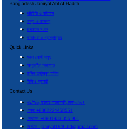
Bangladesh Jamiyat Ahl Al-Hadith
পরিচিতি ও ইতিহাস
লক্ষ্য-ও-উদ্দেশ্য
জমঈয়ত সংবাদ
ফাতাওয়া ও প্রশ্নোত্তর
Quick Links
সকল পোস্ট সমূহ
সাপ্তাহিক আরাফাত
মাসিক তর্জুমানুল হাদীস
ভিডিও গ্যালারী
Contact Us
৭৯/ক/৩, উত্তর যাত্রাবাড়ী, ঢাকা-১২০৪
ফোন: +8802224458551
মোবাইল: +8801933 355 901
ইমেইল : jamiyat1946.bd@gmail.com