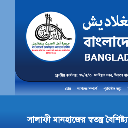
কেন্দ্রীয় কার্যালয়: ৭৯/ক/৩, জমঈয়ত ভবন, 
হোম
আমাদের সম্পর্কে
প্রতিষ্ঠান সমূহ
সালাফী মানহাজের স্বতন্ত্র বৈশ