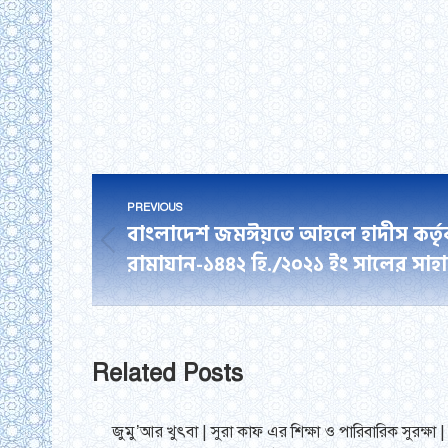
Post
PREVIOUS
navigation
বাংলাদেশ জমঈয়তে আহলে হাদীস কর্তৃক 
Previous
রামাযান-১৪৪২ হি./২০২১ ইং সালের সাহ
post:
Related Posts
জুমু’আর খুৎবা | সুরা কাফ এর শিক্ষা ও পারিবারিক সুরক্ষা |