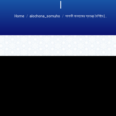
|
You are here:
Home
alochona_somuho
সালাফী মানহাজের স্বতন্ত্র বৈশিষ্ট্য |…