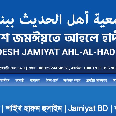
উত্তর যাত্রাবাড়ী, ঢাকা-১২০৪ || ফোন: +8802224458551, মোবাইল: +8801933 3
আর্কাইভ
গ্যালারী
প্রকাশনা
শিক্ষা বোর্ড
জমঈয়ত সংবাদ
কেন্দ্রীয় গ্রান্থগার
ফা
িষ্ট্য | শাইখ হারুন হুসাইন | Jamiyat 