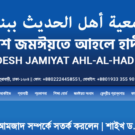
উত্তর যাত্রাবাড়ী, ঢাকা-১২০৪ || ফোন: +8802224458551, মোবাইল: +8801933 3
আর্কাইভ
গ্যালারী
প্রকাশনা
শিক্ষা বোর্ড
জমঈয়ত সংবাদ
কেন্দ্রীয় গ্রান্থগার
ফা
আমজাদ সম্পর্কে সতর্ক করলেন | শাইখ ড. 