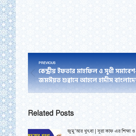
Post
PREVIOUS
navigation
কেন্দ্রীয় ইফতার মাহফিল ও সুধী সমাব
Previous
জমঈয়ত শুব্বানে আহলে হাদীস বাংলাদ
post:
Related Posts
জুমু’আর খুৎবা | সুরা কাফ এর শিক্ষা ও