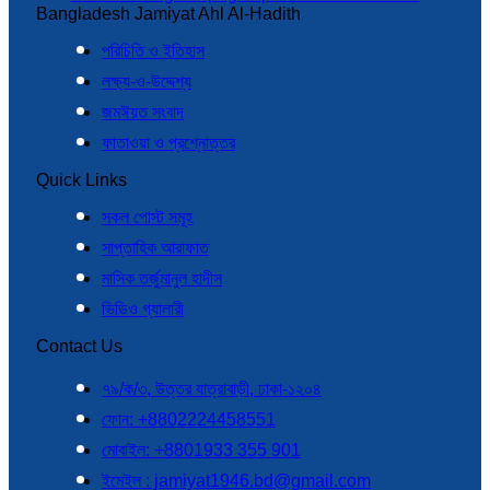
Bangladesh Jamiyat Ahl Al-Hadith
পরিচিতি ও ইতিহাস
লক্ষ্য-ও-উদ্দেশ্য
জমঈয়ত সংবাদ
ফাতাওয়া ও প্রশ্নোত্তর
Quick Links
সকল পোস্ট সমূহ
সাপ্তাহিক আরাফাত
মাসিক তর্জুমানুল হাদীস
ভিডিও গ্যালারী
Contact Us
৭৯/ক/৩, উত্তর যাত্রাবাড়ী, ঢাকা-১২০৪
ফোন: +8802224458551
মোবাইল: +8801933 355 901
ইমেইল : jamiyat1946.bd@gmail.com