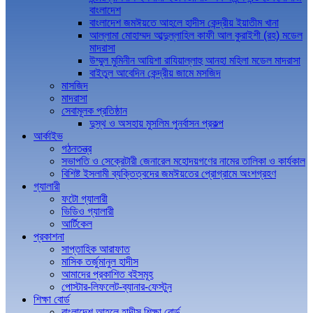
বাংলাদেশ
বাংলাদেশ জমঈয়তে আহলে হাদীস কেন্দ্রীয় ইয়াতীম খানা
আল্লামা মোহাম্মদ আব্দুল্লাহিল কাফী আল কুরাইশী (রহ) মডেল
মাদরাসা
উম্মুল মুমিনীন আয়িশা রাযিয়াল্লাহু আনহা মহিলা মডেল মাদরাসা
বাইতুল আবেদিন কেন্দ্রীয় জামে মসজিদ
মাসজিদ
মাদরাসা
সেবামূলক প্রতিষ্ঠান
দুস্থ ও অসহায় মুসলিম পুনর্বাসন প্রকল্প
আর্কাইভ
গঠনতন্ত্র
সভাপতি ও সেক্রেটারী জেনারেল মহোদয়গণের নামের তালিকা ও কার্যকাল
বিশিষ্ট ইসলামী ব্যক্তিত্বদের জমঈয়তের প্রোগ্রামে অংশগ্রহণ
গ্যালারী
ফটো গ্যালারী
ভিডিও গ্যালারী
আর্টিকেল
প্রকাশনা
সাপ্তাহিক আরাফাত
মাসিক তর্জুমানুল হাদীস
আমাদের প্রকাশিত বইসমূহ
পোস্টার-লিফলেট-ব্যানার-ফেস্টুন
শিক্ষা বোর্ড
বাংলাদেশ আহলে হাদীস শিক্ষা বোর্ড