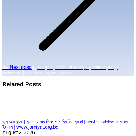
Next post:
জুমু’আর খুতবা | তাওহীদবাদিরা সংখ্যালঘু হওয়া সত্যেও সু-
Next
সংবাদপ্রাপ্ত | অধ্যাপক ড. আব্দুল্লাহ ফারুক |
Related Posts
জুমু’আর খুৎবা | সুরা কাফ এর শিক্ষা ও পারিবারিক সুরক্ষা | অধ্যাপক মোহাম্মদ আসাদুল
ইসলাম | www.jamiyat.org.bd
August 2, 2026