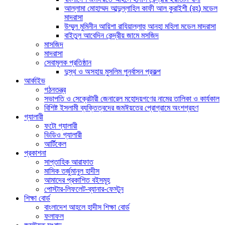
আল্লামা মোহাম্মদ আব্দুল্লাহিল কাফী আল কুরাইশী (রহ) মডেল
মাদরাসা
উম্মুল মুমিনীন আয়িশা রাযিয়াল্লাহু আনহা মহিলা মডেল মাদরাসা
বাইতুল আবেদিন কেন্দ্রীয় জামে মসজিদ
মাসজিদ
মাদরাসা
সেবামূলক প্রতিষ্ঠান
দুস্থ ও অসহায় মুসলিম পুনর্বাসন প্রকল্প
আর্কাইভ
গঠনতন্ত্র
সভাপতি ও সেক্রেটারী জেনারেল মহোদয়গণের নামের তালিকা ও কার্যকাল
বিশিষ্ট ইসলামী ব্যক্তিত্বদের জমঈয়তের প্রোগ্রামে অংশগ্রহণ
গ্যালারী
ফটো গ্যালারী
ভিডিও গ্যালারী
আর্টিকেল
প্রকাশনা
সাপ্তাহিক আরাফাত
মাসিক তর্জুমানুল হাদীস
আমাদের প্রকাশিত বইসমূহ
পোস্টার-লিফলেট-ব্যানার-ফেস্টুন
শিক্ষা বোর্ড
বাংলাদেশ আহলে হাদীস শিক্ষা বোর্ড
ফলাফল