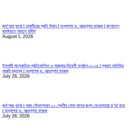
জুমু’আর খুতবা | তাকদীরের প্রতি ঈমান | অধ্যাপক ড. আব্দুল্লাহ ফারুক | বাংলাদেশ
জমঈয়তে আহলে হাদীস
August 1, 2026
ইসলামী সাংস্কৃতিক প্রতিযোগিতা ও পুরষ্কার বিতরণী অনুষ্ঠান-২০২৬ | প্রধান অতিথির
আরবি বক্তব্য | অধ্যাপক ড. আব্দুল্লাহ ফারুক
July 26, 2026
জুমু’আর খুতবা | পরম সৌভাগ্যবান ১০ শ্রেণীর লোক যাদের জন্য ফেরেশতারা দু’আ করে
| অধ্যাপক ড. আব্দুল্লাহ ফারুক
July 26, 2026