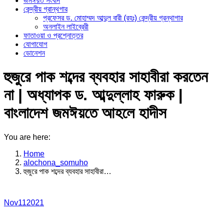
জমঈয়ত সংবাদ
কেন্দ্রীয় গ্রান্থগার
প্রফেসর ড. মোহাম্মদ আব্দুল বারী (রহঃ) কেন্দ্রীয় গ্রন্থাগার
অনলাইন লাইব্রেরী
ফাতাওয়া ও প্রশ্নোত্তর
যোগাযোগ
ডোনেশন
হুজুরে পাক শব্দের ব্যবহার সাহাবীরা করতেন
না | অধ্যাপক ড. আব্দুল্লাহ ফারুক |
বাংলাদেশ জমঈয়তে আহলে হাদীস
You are here:
Home
alochona_somuho
হুজুরে পাক শব্দের ব্যবহার সাহাবীরা…
Nov
11
2021