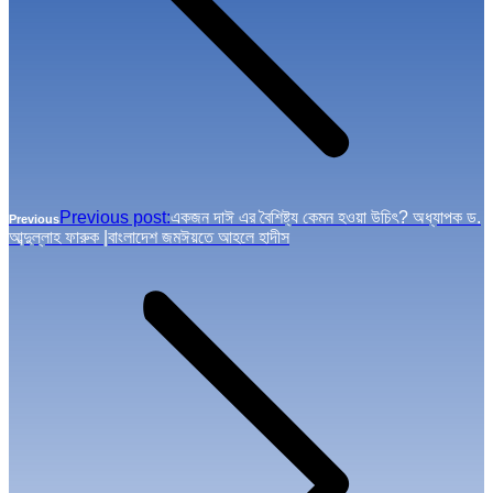
Previous post:
একজন দাঈ এর বৈশিষ্ট্য কেমন হওয়া উচিৎ? অধ্যাপক ড.
Previous
আব্দুল্লাহ ফারুক |বাংলাদেশ জমঈয়তে আহলে হাদীস