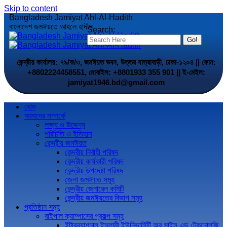
Skip to content
Bangladesh Jamiyat Ahl-Al-Hadith
বাংলাদেশ জমঈয়তে আহলে হাদীস
Search:
কেন্দ্রীয় কার্যালয়: ৭৯/ক/৩, জমঈয়ত ভবন, উত্তর যাত্রাবাড়ী, ঢাকা-১২০৪ || ফোন:
+8802224458551, মোবাইল: +8801933 355 901 || ই-মেইল:
jamiyat1946.bd@gmail.com
হোম
আমাদের সম্পর্কে
লক্ষ্য ও উদ্দেশ্য
পরিচিতি ও ইতিহাস
কেন্দ্রীয় জমঈয়ত
কেন্দ্রীয় নির্বাহী পরিষদ
কেন্দ্রীয় কার্যকারী পরিষদ
কেন্দ্রীয় উপদেষ্টা পরিষদ
জেলা জমঈয়ত সমূহ
কেন্দ্রীয় জেনারেল কমিটি
কেন্দ্রীয় জমঈয়তের বিভাগ সমূহ
প্রতিষ্ঠান সমূহ
বাইপাল ক্যাম্পাসের প্রকল্প সমূহ
ইন্টারন্যাশনাল ইসলামী ইউনিভার্সিটি অব সাইন্স এন্ড টেকনোলজি