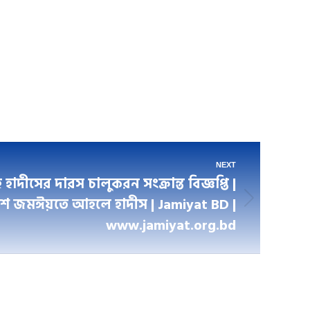
NEXT
াদীসের দারস চালুকরন সংক্রান্ত বিজ্ঞপ্তি |
েশ জমঈয়তে আহলে হাদীস | Jamiyat BD |
www.jamiyat.org.bd