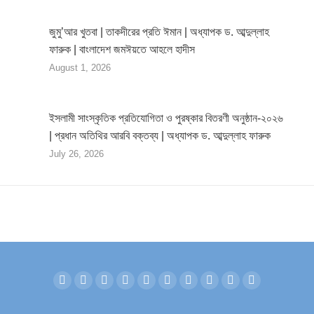
জুমু’আর খুতবা | তাকদীরের প্রতি ঈমান | অধ্যাপক ড. আব্দুল্লাহ
ফারুক | বাংলাদেশ জমঈয়তে আহলে হাদীস
August 1, 2026
ইসলামী সাংস্কৃতিক প্রতিযোগিতা ও পুরষ্কার বিতরণী অনুষ্ঠান-২০২৬
| প্রধান অতিথির আরবি বক্তব্য | অধ্যাপক ড. আব্দুল্লাহ ফারুক
July 26, 2026
Facebook
Twitter
YouTube
Linkedin
Instagram
Mail
Website
SoundCloud
Whatsapp
Telegram
page
page
page
page
page
page
page
page
page
page