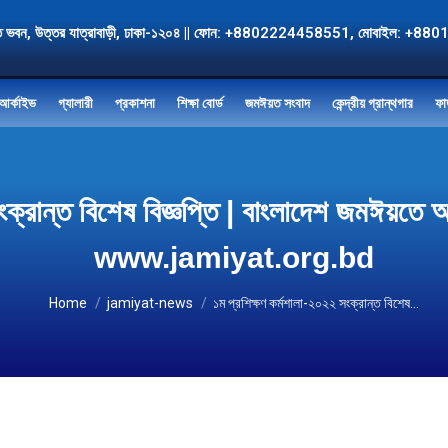
, জমঈয়ত ভবন, উত্তর যাত্রাবাড়ী, ঢাকা-১২০৪ || ফোন: +8802224458551, মোবাই
আর্কাইভ
গ্যালারী
প্রকাশনা
শিক্ষা বোর্ড
জমঈয়ত সংবাদ
কেন্দ্রীয় গ্রান্থগার
ফা
 সংক্রান্ত বিশেষ বিজ্ঞপ্তি | বাংলাদেশ জমঈ
www.jamiyat.org.bd
You are here:
Home
jamiyat-news
১ম প্রশিক্ষণ কর্মশালা-২০২২ সংক্রান্ত বিশেষ…