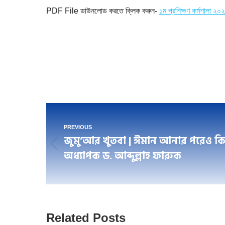
PDF File ডাউনলোড করতে ক্লিক করুন-
১ম প্রশিক্ষণ কর্মশালা ২০২
Post
PREVIOUS
navigation
জুমু’আর খুতবা | ঈমান আনার পরেও কিভাব
Previous
অধ্যাপক ড. আব্দুল্লাহ ফারুক
post:
Related Posts