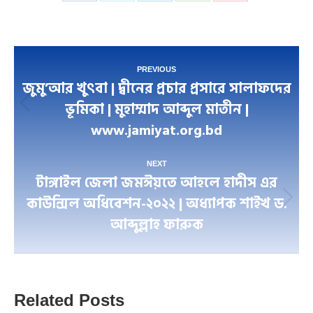
on
on
on
on
on
Facebook
Twitter
LinkedIn
WhatsApp
Pinterest
Post
PREVIOUS
জুমু’আর খুৎবা | দ্বীনের প্রচার প্রসারে সালাফদের
navigation
ভূমিকা | মুহাম্মাদ আব্দুল মাতীন |
Previous
www.jamiyat.org.bd
post:
NEXT
টাঙ্গাইল জেলা জমঈয়তে আহলে হাদীস এর
কাউন্সিল অধিবেশন-২০২২ | অধ্যাপক শাইখ ড.
Next
আব্দুল্লাহ ফারুক
post:
Related Posts