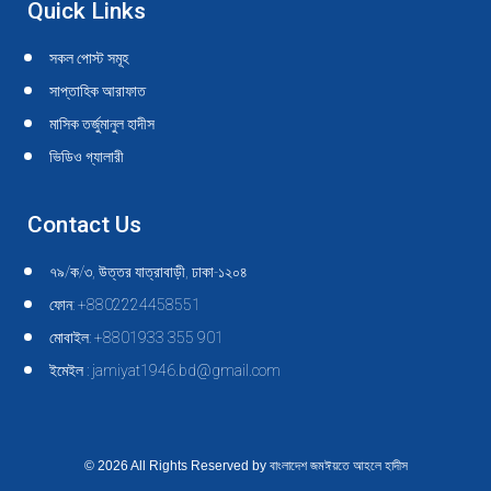
Quick Links
সকল পোস্ট সমূহ
সাপ্তাহিক আরাফাত
মাসিক তর্জুমানুল হাদীস
ভিডিও গ্যালারী
Contact Us
৭৯/ক/৩, উত্তর যাত্রাবাড়ী, ঢাকা-১২০৪
ফোন: +8802224458551
মোবাইল: +8801933 355 901
ইমেইল : jamiyat1946.bd@gmail.com
© 2026 All Rights Reserved by বাংলাদেশ জমঈয়তে আহলে হাদীস