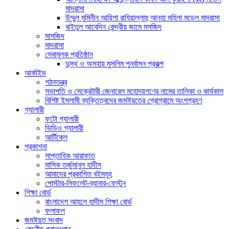
মাদরাসা
উম্মুল মুমিনীন আয়িশা রাযিয়াল্লাহু আনহা মহিলা মডেল মাদরাসা
বাইতুল আবেদিন কেন্দ্রীয় জামে মসজিদ
মাসজিদ
মাদরাসা
সেবামূলক প্রতিষ্ঠান
দুস্থ ও অসহায় মুসলিম পুনর্বাসন প্রকল্প
আর্কাইভ
গঠনতন্ত্র
সভাপতি ও সেক্রেটারী জেনারেল মহোদয়গণের নামের তালিকা ও কার্যকাল
বিশিষ্ট ইসলামী ব্যক্তিত্বদের জমঈয়তের প্রোগ্রামে অংশগ্রহণ
গ্যালারী
ফটো গ্যালারী
ভিডিও গ্যালারী
আর্টিকেল
প্রকাশনা
সাপ্তাহিক আরাফাত
মাসিক তর্জুমানুল হাদীস
আমাদের প্রকাশিত বইসমূহ
পোস্টার-লিফলেট-ব্যানার-ফেস্টুন
শিক্ষা বোর্ড
বাংলাদেশ আহলে হাদীস শিক্ষা বোর্ড
ফলাফল
জমঈয়ত সংবাদ