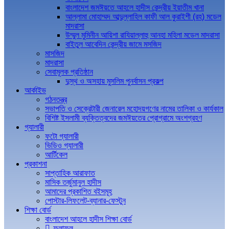
বাংলাদেশ জমঈয়তে আহলে হাদীস কেন্দ্রীয় ইয়াতীম খানা
আল্লামা মোহাম্মদ আব্দুল্লাহিল কাফী আল কুরাইশী (রহ) মডেল
মাদরাসা
উম্মুল মুমিনীন আয়িশা রাযিয়াল্লাহু আনহা মহিলা মডেল মাদরাসা
বাইতুল আবেদিন কেন্দ্রীয় জামে মসজিদ
মাসজিদ
মাদরাসা
সেবামূলক প্রতিষ্ঠান
দুস্থ ও অসহায় মুসলিম পুনর্বাসন প্রকল্প
আর্কাইভ
গঠনতন্ত্র
সভাপতি ও সেক্রেটারী জেনারেল মহোদয়গণের নামের তালিকা ও কার্যকাল
বিশিষ্ট ইসলামী ব্যক্তিত্বদের জমঈয়তের প্রোগ্রামে অংশগ্রহণ
গ্যালারী
ফটো গ্যালারী
ভিডিও গ্যালারী
আর্টিকেল
প্রকাশনা
সাপ্তাহিক আরাফাত
মাসিক তর্জুমানুল হাদীস
আমাদের প্রকাশিত বইসমূহ
পোস্টার-লিফলেট-ব্যানার-ফেস্টুন
শিক্ষা বোর্ড
বাংলাদেশ আহলে হাদীস শিক্ষা বোর্ড
ফলাফল