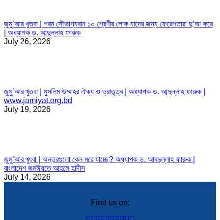
জুমু’আর খুতবা | পরম সৌভাগ্যবান ১০ শ্রেণীর লোক যাদের জন্য ফেরেশতারা দু’আ করে
| অধ্যাপক ড. আব্দুল্লাহ ফারুক
July 26, 2026
জুমু’আর খুতবা | মুসলিম উম্মাহর ঐক্য ও ভ্রাতৃত্ব | অধ্যাপক ড. আব্দুল্লাহ ফারুক |
www.jamiyat.org.bd
July 19, 2026
জুমু’আর খুৎবা | অন্তরগুলো কেন মরে যাচ্ছে? অধ্যাপক ড. আবদুল্লাহ ফারুক |
বাংলাদেশ জমঈয়তে আহলে হাদীস
July 14, 2026
Find us on:
Facebook
Twitter
YouTube
Linkedin
Instagram
Mail
Website
SoundCloud
Whatsapp
Telegram