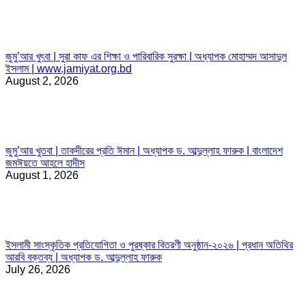
জুমু’আর খুৎবা | সুরা কাফ এর শিক্ষা ও পারিবারিক সুরক্ষা | অধ্যাপক মোহাম্মদ আসাদুল
ইসলাম | www.jamiyat.org.bd
August 2, 2026
জুমু’আর খুতবা | তাকদীরের প্রতি ঈমান | অধ্যাপক ড. আব্দুল্লাহ ফারুক | বাংলাদেশ
জমঈয়তে আহলে হাদীস
August 1, 2026
ইসলামী সাংস্কৃতিক প্রতিযোগিতা ও পুরষ্কার বিতরণী অনুষ্ঠান-২০২৬ | প্রধান অতিথির
আরবি বক্তব্য | অধ্যাপক ড. আব্দুল্লাহ ফারুক
July 26, 2026