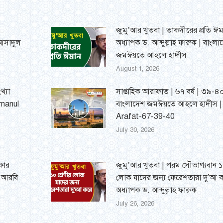
জুমু’আর খুতবা | তাকদীরের প্রতি ঈম
 আসাদুল
অধ্যাপক ড. আব্দুল্লাহ ফারুক | বাংলা
জমঈয়তে আহলে হাদীস
August 1, 2026
খ্যা
সাপ্তাহিক আরাফাত | ৬৭ বর্ষ | ৩৯-৪০
umanul
বাংলাদেশ জমঈয়তে আহলে হাদীস 
Arafat-67-39-40
July 30, 2026
্কার
জুমু’আর খুতবা | পরম সৌভাগ্যবান ১০
র আরবি
লোক যাদের জন্য ফেরেশতারা দু’আ ক
অধ্যাপক ড. আব্দুল্লাহ ফারুক
July 26, 2026