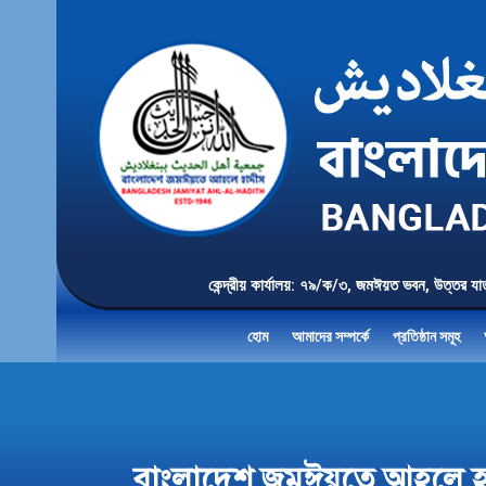
কেন্দ্রীয় কার্যালয়: ৭৯/ক/৩, জমঈয়ত ভবন, 
হোম
আমাদের সম্পর্কে
প্রতিষ্ঠান সমূহ
বাংলাদেশ জমঈয়তে আহলে হাদীস