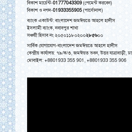
বিকাশ মার্চেন্ট-
01777043309
(পেমেন্ট করবেন)
বিকাশ ও নগদ-
01933355905
(পার্সোনাল)
ব্যাংক একাউন্ট: বাংলাদেশ জমঈয়তে আহলে হাদীস
ইসলামী ব্যাংক, নবাবপুর শাখা
সঞ্চয়ী হিসাব নং ২০৫০১১৮০২০০
২৮৫৬
০০
সার্বিক যোগাযোগ-বাংলাদেশ জমঈয়তে আহলে হাদীস
কেন্দ্রীয় কার্যালয়: ৭৯/ক/৩, জমঈয়ত ভবন, উত্তর যাত্রাবাড়
মোবাইল: +8801933 355 901, +8801933 355 906