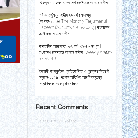
আব্দুল্লাহ ফারুক | বাংলাদেশ জমঈয়তে আহলে হাদীস
মাসিক তর্জুমানুল হাদীস ৯ম বর্ষ ৫ম সংখ্যা
(আগস্ট-২০২৬) The Monthly Tarjumanul
Hadeeth (August-09-05-2026) | বাংলাদেশ
জমঈয়তে আহলে হাদীস
সাপ্তাহিক আরাফাত | ৬৭ বর্ষ | ৩৯-৪০ সংখ্যা |
বাংলাদেশ জমঈয়তে আহলে হাদীস | Weekly Arafat-
67-39-40
ইসলামী সাংস্কৃতিক প্রতিযোগিতা ও পুরষ্কার বিতরণী
অনুষ্ঠান-২০২৬ | প্রধান অতিথির আরবি বক্তব্য |
অধ্যাপক ড. আব্দুল্লাহ ফারুক
Recent Comments
No comments to show.