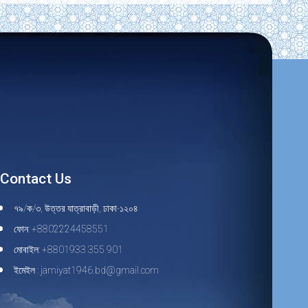
Contact Us
৭৯/ক/৩, উত্তর যাত্রাবাড়ী, ঢাকা-১২০৪
ফোন: +8802224458551
মোবাইল: +8801933 355 901
ইমেইল : jamiyat1946.bd@gmail.com