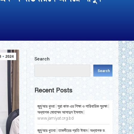
8
2024
Search
Search
Recent Posts
জুমু’আর খুৎবা | সুরা কাফ এর শিক্ষা ও পারিবারিক সুরক্ষা |
অধ্যাপক মোহাম্মদ আসাদুল ইসলাম |
www.jamiyat.org.bd
জুমু’আর খুতবা | তাকদীরের প্রতি ঈমান | অধ্যাপক ড.