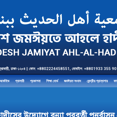
উত্তর যাত্রাবাড়ী, ঢাকা-১২০৪ || ফোন: +8802224458551, মোবাইল: +8801933 3
আর্কাইভ
গ্যালারী
প্রকাশনা
শিক্ষা বোর্ড
জমঈয়ত সংবাদ
কেন্দ্রীয় গ্রান্থগার
ফা
ের উদ্যোগে বন্যা পরবর্তী পুনর্বাসন প