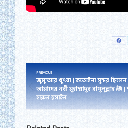
Shar
on
Fac
Post
PREVIOUS
navigation
জুমু’আর খুৎবা | কতোইনা সুন্দর ছিলেন
আমাদের নবী মুহাম্মাদুর রাসুলুল্লাহ ﷺ | শাইখ
Previous
হারুন হুসাইন
post: