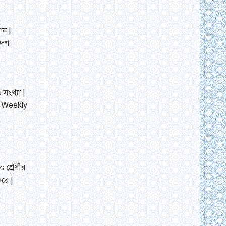
ান |
দেশ
 সংখ্যা |
| Weekly
 শ্রেণীর
রে |