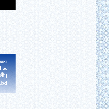
NEXT
খ ড.
নী |
.bd