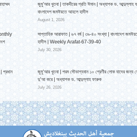
োহাম্মদ
জুমু’আর খুতবা | তাকদীরের প্রতি ঈমান | অধ্যাপক ড. আব্দুল্লাহ ফ
বাংলাদেশ জমঈয়তে আহলে হাদীস
August 1, 2026
Monthly
সাপ্তাহিক আরাফাত | ৬৭ বর্ষ | ৩৯-৪০ সংখ্যা | বাংলাদেশ জমঈ
দেশ
হাদীস | Weekly Arafat-67-39-40
July 30, 2026
| প্রধান
জুমু’আর খুতবা | পরম সৌভাগ্যবান ১০ শ্রেণীর লোক যাদের জন্য 
দু’আ করে | অধ্যাপক ড. আব্দুল্লাহ ফারুক
July 26, 2026