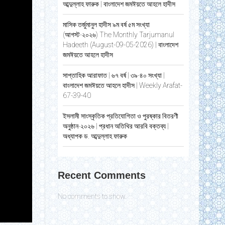
আব্দুল্লাহ ফারুক | বাংলাদেশ জমঈয়তে আহলে হাদীস
মাসিক তর্জুমানুল হাদীস ৯ম বর্ষ ৫ম সংখ্যা
(আগস্ট-২০২৬) The Monthly Tarjumanul
Hadeeth (August-09-05-2026) | বাংলাদেশ
জমঈয়তে আহলে হাদীস
সাপ্তাহিক আরাফাত | ৬৭ বর্ষ | ৩৯-৪০ সংখ্যা |
বাংলাদেশ জমঈয়তে আহলে হাদীস | Weekly Arafat-
67-39-40
ইসলামী সাংস্কৃতিক প্রতিযোগিতা ও পুরষ্কার বিতরণী
অনুষ্ঠান-২০২৬ | প্রধান অতিথির আরবি বক্তব্য |
অধ্যাপক ড. আব্দুল্লাহ ফারুক
Recent Comments
No comments to show.