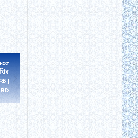
NEXT
থির
ুক |
 BD