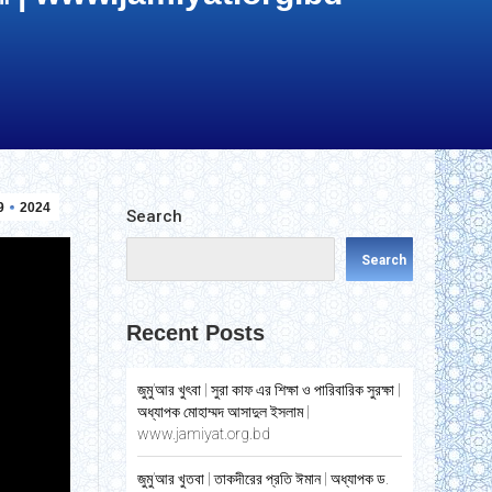
9
2024
Search
Search
Recent Posts
জুমু’আর খুৎবা | সুরা কাফ এর শিক্ষা ও পারিবারিক সুরক্ষা |
অধ্যাপক মোহাম্মদ আসাদুল ইসলাম |
www.jamiyat.org.bd
জুমু’আর খুতবা | তাকদীরের প্রতি ঈমান | অধ্যাপক ড.