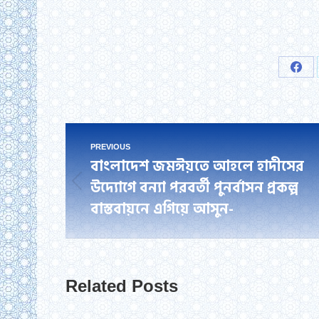
Sha
on
Fac
Post
PREVIOUS
বাংলাদেশ জমঈয়তে আহলে হাদীসের
navigation
উদ্যোগে বন্যা পরবর্তী পুনর্বাসন প্রকল্প
Previous
বাস্তবায়নে এগিয়ে আসুন-
post:
Related Posts