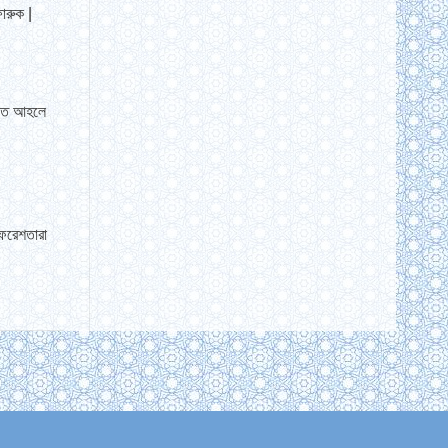
ারুক |
য়তে আহলে
ফেরেশতারা