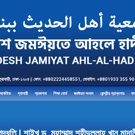
উত্তর যাত্রাবাড়ী, ঢাকা-১২০৪ || ফোন: +8802224458551, মোবাইল: +8801933 3
আর্কাইভ
গ্যালারী
প্রকাশনা
শিক্ষা বোর্ড
জমঈয়ত সংবাদ
কেন্দ্রীয় গ্রান্থগার
ফা
র পদ্ধতি | শাইখ ড. মুহাম্মাদ শহীদুল্লাহ খা