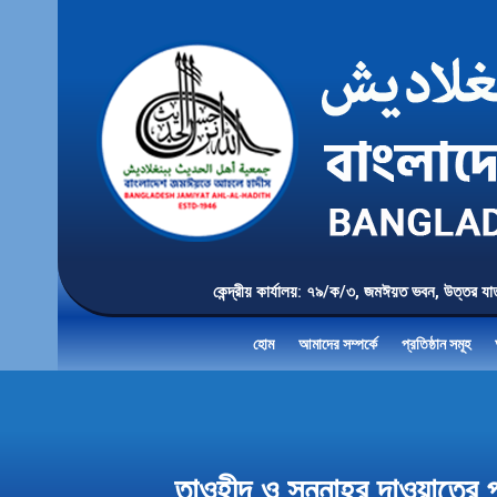
কেন্দ্রীয় কার্যালয়: ৭৯/ক/৩, জমঈয়ত ভবন, 
হোম
আমাদের সম্পর্কে
প্রতিষ্ঠান সমূহ
তাওহীদ ও সুন্নাহর দাওয়াতে