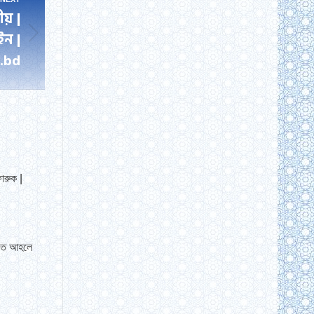
ীয় |
ইন |
.bd
ারুক |
য়তে আহলে