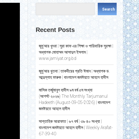
Search
Recent Posts
জুমু’আর খুৎবা | সুরা কাফ এর শিক্ষা ও পারিবারিক সুরক্ষা |
অধ্যাপক মোহাম্মদ আসাদুল ইসলাম |
www.jamiyat.org.bd
জুমু’আর খুতবা | তাকদীরের প্রতি ঈমান | অধ্যাপক ড.
আব্দুল্লাহ ফারুক | বাংলাদেশ জমঈয়তে আহলে হাদীস
মাসিক তর্জুমানুল হাদীস ৯ম বর্ষ ৫ম সংখ্যা
(আগস্ট-২০২৬) The Monthly Tarjumanul
Hadeeth (August-09-05-2026) | বাংলাদেশ
জমঈয়তে আহলে হাদীস
সাপ্তাহিক আরাফাত | ৬৭ বর্ষ | ৩৯-৪০ সংখ্যা |
বাংলাদেশ জমঈয়তে আহলে হাদীস | Weekly Arafat-
67-39-40