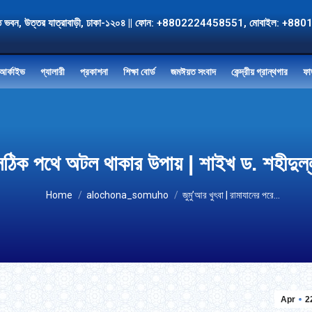
, জমঈয়ত ভবন, উত্তর যাত্রাবাড়ী, ঢাকা-১২০৪ || ফোন: +8802224458551, মোবাই
আর্কাইভ
গ্যালারী
প্রকাশনা
শিক্ষা বোর্ড
জমঈয়ত সংবাদ
কেন্দ্রীয় গ্রান্থগার
ফা
রে সঠিক পথে অটল থাকার উপায় | শাইখ ড. শহীদ
You are here:
Home
alochona_somuho
জুমু’আর খুৎবা | রামাযানের পরে…
Apr
2