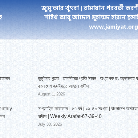
জুমু’আর খুৎবা | রামাযান পরবর্তী করণ
হ
শাইখ আবু আদেল মুহাম্মদ হারুন হুসা
Next
www.jamiyat.org
post:
োহাম্মদ
জুমু’আর খুতবা | তাকদীরের প্রতি ঈমান | অধ্যাপক ড. আব্দুল্লাহ ফ
বাংলাদেশ জমঈয়তে আহলে হাদীস
August 1, 2026
Monthly
সাপ্তাহিক আরাফাত | ৬৭ বর্ষ | ৩৯-৪০ সংখ্যা | বাংলাদেশ জমঈ
দেশ
হাদীস | Weekly Arafat-67-39-40
July 30, 2026