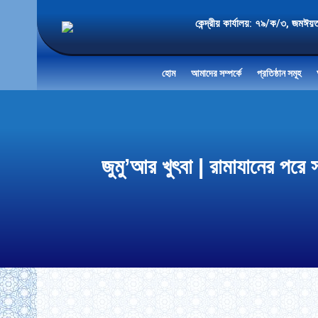
কেন্দ্রীয় কার্যালয়: ৭৯/ক/৩
হোম
আমাদের সম্পর্কে
প্রতিষ্ঠান সমূহ
জুমু’আর খুৎবা | রামাযানের প