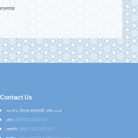
ফেরেশতারা
Contact Us
৭৯/ক/৩, উত্তর যাত্রাবাড়ী, ঢাকা-১২০৪
ফোন: +8802224458551
মোবাইল: +8801933 355 901