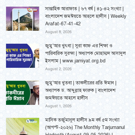
সাপ্তাহিক আরাফাত | ৬৭ বর্ষ | ৪১-৪২ সংখ্যা |
বাংলাদেশ জমঈয়তে আহলে হাদীস | Weekly
Arafat-67-41-42
August 8, 2026
জুমু’আর খুৎবা | সুরা কাফ এর শিক্ষা ও
পারিবারিক সুরক্ষা | অধ্যাপক মোহাম্মদ আসাদুল
ইসলাম | www.jamiyat.org.bd
August 2, 2026
জুমু’আর খুতবা | তাকদীরের প্রতি ঈমান |
অধ্যাপক ড. আব্দুল্লাহ ফারুক | বাংলাদেশ
জমঈয়তে আহলে হাদীস
August 1, 2026
মাসিক তর্জুমানুল হাদীস ৯ম বর্ষ ৫ম সংখ্যা
(আগস্ট-২০২৬) The Monthly Tarjumanul