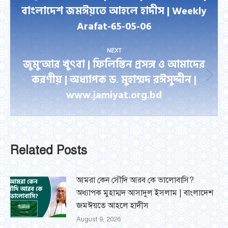
বাংলাদেশ জমঈয়তে আহলে হাদীস | Weekly
Previous
Arafat-65-05-06
post:
NEXT
জুমু’আর খুৎবা | ফিলিস্তিন প্রসঙ্গ ও আমাদের
করণীয় | অধ্যাপক ড. মুহাম্মদ রঈসুদ্দীন |
Next
www.jamiyat.org.bd
post:
Related Posts
আমরা কেন সৌদি আরব কে ভালোবাসি?
অধ্যাপক মুহাম্মদ আসাদুল ইসলাম | বাংলাদেশ
জমঈয়তে আহলে হাদীস
August 9, 2026