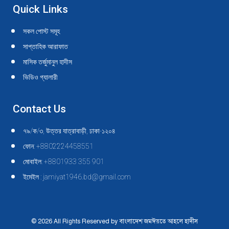
Quick Links
সকল পোস্ট সমূহ
সাপ্তাহিক আরাফাত
মাসিক তর্জুমানুল হাদীস
ভিডিও গ্যালারী
Contact Us
৭৯/ক/৩, উত্তর যাত্রাবাড়ী, ঢাকা-১২০৪
ফোন: +8802224458551
মোবাইল: +8801933 355 901
ইমেইল : jamiyat1946.bd@gmail.com
© 2026 All Rights Reserved by বাংলাদেশ জমঈয়তে আহলে হাদীস