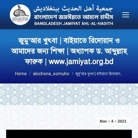
জুমু’আর খুৎবা | বাইয়াতে রিদোয়ান ও
আমাদের জন্য শিক্ষা | অধ্যাপক ড. আব্দুল্লাহ
ফারুক | www.jamiyat.org.bd
You are here:
Home
alochona_somuho
জুমু’আর খুৎবা | বাইয়াতে রিদোয়ান…
Nov
4
2023