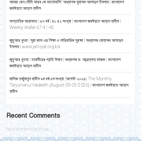
আমরা কেন সৌদি আরব কে ভালোবাসি? অধ্যাপক মুহাম্মদ আসাদুল ইসলাম | বাংলাদেশ
জমঈয়তে আহলে হাদীস
সাপ্তাহিক আরাফাত | ৬৭ বর্ষ | ৪১-৪২ সংখ্যা | বাংলাদেশ জমঈয়তে আহলে হাদীস |
Weekly Arafat-67-41-42
জুমু’আর খুৎবা | সুরা কাফ এর শিক্ষা ও পারিবারিক সুরক্ষা | অধ্যাপক মোহাম্মদ আসাদুল
ইসলাম | www.jamiyat.org.bd
জুমু’আর খুতবা | তাকদীরের প্রতি ঈমান | অধ্যাপক ড. আব্দুল্লাহ ফারুক | বাংলাদেশ
জমঈয়তে আহলে হাদীস
মাসিক তর্জুমানুল হাদীস ৯ম বর্ষ ৫ম সংখ্যা (আগস্ট-২০২৬) The Monthly
Tarjumanul Hadeeth (August-09-05-2026) | বাংলাদেশ জমঈয়তে আহলে
হাদীস
Recent Comments
No comments to show.