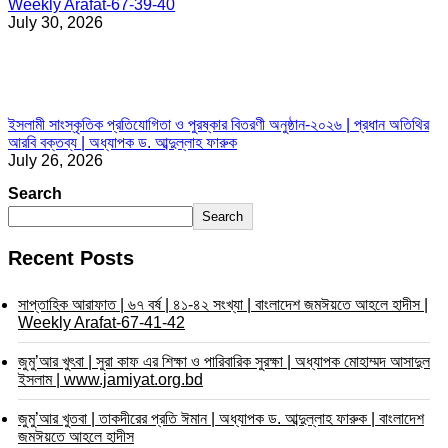
Weekly Arafat-67-39-40
July 30, 2026
ইসলামী সাংস্কৃতিক প্রতিযোগিতা ও পুরষ্কার বিতরণী অনুষ্ঠান-২০২৬ | প্রধান অতিথির
আরবি বক্তব্য | অধ্যাপক ড. আব্দুল্লাহ ফারুক
July 26, 2026
Search
Search
Recent Posts
সাপ্তাহিক আরাফাত | ৬৭ বর্ষ | ৪১-৪২ সংখ্যা | বাংলাদেশ জমঈয়তে আহলে হাদীস |
Weekly Arafat-67-41-42
জুমু’আর খুৎবা | সুরা কাফ এর শিক্ষা ও পারিবারিক সুরক্ষা | অধ্যাপক মোহাম্মদ আসাদুল
ইসলাম | www.jamiyat.org.bd
জুমু’আর খুতবা | তাকদীরের প্রতি ঈমান | অধ্যাপক ড. আব্দুল্লাহ ফারুক | বাংলাদেশ
জমঈয়তে আহলে হাদীস