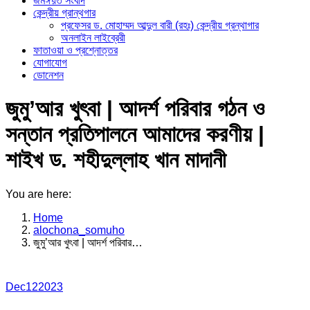
জমঈয়ত সংবাদ
কেন্দ্রীয় গ্রান্থগার
প্রফেসর ড. মোহাম্মদ আব্দুল বারী (রহঃ) কেন্দ্রীয় গ্রন্থাগার
অনলাইন লাইব্রেরী
ফাতাওয়া ও প্রশ্নোত্তর
যোগাযোগ
ডোনেশন
জুমু’আর খুৎবা | আদর্শ পরিবার গঠন ও
সন্তান প্রতিপালনে আমাদের করণীয় |
শাইখ ড. শহীদুল্লাহ খান মাদানী
You are here:
Home
alochona_somuho
জুমু’আর খুৎবা | আদর্শ পরিবার…
Dec
12
2023