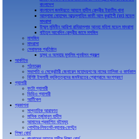
বাংলাদেশ
বাংলাদেশ জমঈয়তে আহলে হাদীস কেন্দ্রীয় ইয়াতীম খানা
আল্লামা মোহাম্মদ আব্দুল্লাহিল কাফী আল কুরাইশী (রহ) মডেল
মাদরাসা
উম্মুল মুমিনীন আয়িশা রাযিয়াল্লাহু আনহা মহিলা মডেল মাদরাসা
বাইতুল আবেদিন কেন্দ্রীয় জামে মসজিদ
মাসজিদ
মাদরাসা
সেবামূলক প্রতিষ্ঠান
দুস্থ ও অসহায় মুসলিম পুনর্বাসন প্রকল্প
আর্কাইভ
গঠনতন্ত্র
সভাপতি ও সেক্রেটারী জেনারেল মহোদয়গণের নামের তালিকা ও কার্যকাল
বিশিষ্ট ইসলামী ব্যক্তিত্বদের জমঈয়তের প্রোগ্রামে অংশগ্রহণ
গ্যালারী
ফটো গ্যালারী
ভিডিও গ্যালারী
আর্টিকেল
প্রকাশনা
সাপ্তাহিক আরাফাত
মাসিক তর্জুমানুল হাদীস
আমাদের প্রকাশিত বইসমূহ
পোস্টার-লিফলেট-ব্যানার-ফেস্টুন
শিক্ষা বোর্ড
বাংলাদেশ আহলে হাদীস শিক্ষা বোর্ড