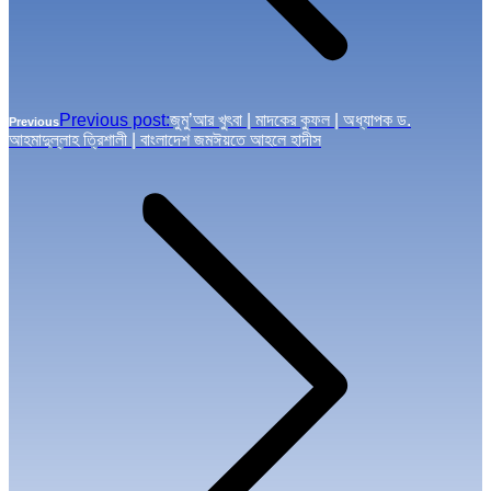
Previous post:
জুমু’আর খুৎবা | মাদকের কুফল | অধ্যাপক ড.
Previous
আহমাদুল্লাহ ত্রিশালী | বাংলাদেশ জমঈয়তে আহলে হাদীস