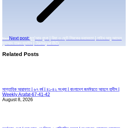
Next post:
জুমু’আর খুৎবা | রিয়া ও ছোট শিরকের ভয়াবহতা | শাইখ আবু আদেল
Next
মুহাম্মাদ হারুন হুসাইন | Jamiyat BD
Related Posts
সাপ্তাহিক আরাফাত | ৬৭ বর্ষ | ৪১-৪২ সংখ্যা | বাংলাদেশ জমঈয়তে আহলে হাদীস |
Weekly Arafat-67-41-42
August 8, 2026