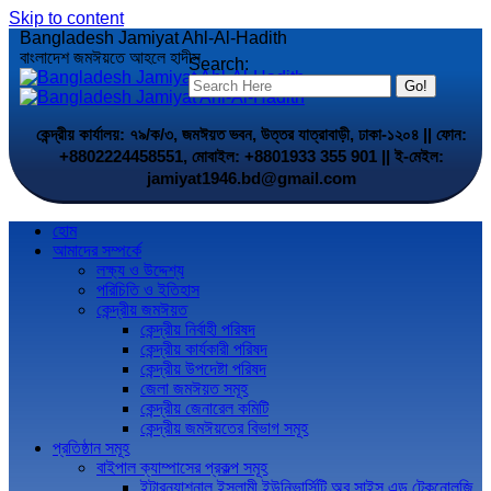
Skip to content
Bangladesh Jamiyat Ahl-Al-Hadith
বাংলাদেশ জমঈয়তে আহলে হাদীস
Search:
কেন্দ্রীয় কার্যালয়: ৭৯/ক/৩, জমঈয়ত ভবন, উত্তর যাত্রাবাড়ী, ঢাকা-১২০৪ || ফোন:
+8802224458551, মোবাইল: +8801933 355 901 || ই-মেইল:
jamiyat1946.bd@gmail.com
হোম
আমাদের সম্পর্কে
লক্ষ্য ও উদ্দেশ্য
পরিচিতি ও ইতিহাস
কেন্দ্রীয় জমঈয়ত
কেন্দ্রীয় নির্বাহী পরিষদ
কেন্দ্রীয় কার্যকারী পরিষদ
কেন্দ্রীয় উপদেষ্টা পরিষদ
জেলা জমঈয়ত সমূহ
কেন্দ্রীয় জেনারেল কমিটি
কেন্দ্রীয় জমঈয়তের বিভাগ সমূহ
প্রতিষ্ঠান সমূহ
বাইপাল ক্যাম্পাসের প্রকল্প সমূহ
ইন্টারন্যাশনাল ইসলামী ইউনিভার্সিটি অব সাইন্স এন্ড টেকনোলজি