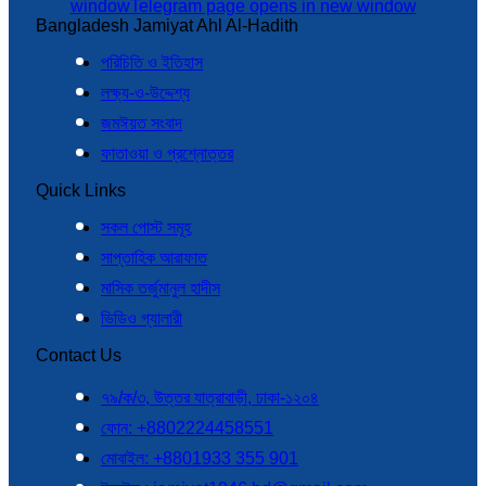
window
Telegram page opens in new window
Bangladesh Jamiyat Ahl Al-Hadith
পরিচিতি ও ইতিহাস
লক্ষ্য-ও-উদ্দেশ্য
জমঈয়ত সংবাদ
ফাতাওয়া ও প্রশ্নোত্তর
Quick Links
সকল পোস্ট সমূহ
সাপ্তাহিক আরাফাত
মাসিক তর্জুমানুল হাদীস
ভিডিও গ্যালারী
Contact Us
৭৯/ক/৩, উত্তর যাত্রাবাড়ী, ঢাকা-১২০৪
ফোন: +8802224458551
মোবাইল: +8801933 355 901