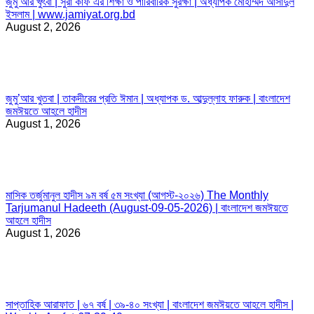
জুমু’আর খুৎবা | সুরা কাফ এর শিক্ষা ও পারিবারিক সুরক্ষা | অধ্যাপক মোহাম্মদ আসাদুল
ইসলাম | www.jamiyat.org.bd
August 2, 2026
জুমু’আর খুতবা | তাকদীরের প্রতি ঈমান | অধ্যাপক ড. আব্দুল্লাহ ফারুক | বাংলাদেশ
জমঈয়তে আহলে হাদীস
August 1, 2026
মাসিক তর্জুমানুল হাদীস ৯ম বর্ষ ৫ম সংখ্যা (আগস্ট-২০২৬) The Monthly
Tarjumanul Hadeeth (August-09-05-2026) | বাংলাদেশ জমঈয়তে
আহলে হাদীস
August 1, 2026
সাপ্তাহিক আরাফাত | ৬৭ বর্ষ | ৩৯-৪০ সংখ্যা | বাংলাদেশ জমঈয়তে আহলে হাদীস |