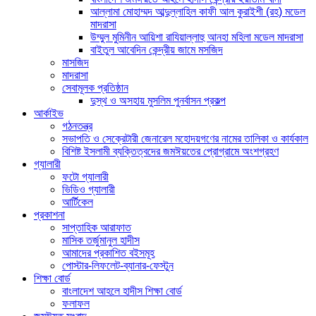
আল্লামা মোহাম্মদ আব্দুল্লাহিল কাফী আল কুরাইশী (রহ) মডেল
মাদরাসা
উম্মুল মুমিনীন আয়িশা রাযিয়াল্লাহু আনহা মহিলা মডেল মাদরাসা
বাইতুল আবেদিন কেন্দ্রীয় জামে মসজিদ
মাসজিদ
মাদরাসা
সেবামূলক প্রতিষ্ঠান
দুস্থ ও অসহায় মুসলিম পুনর্বাসন প্রকল্প
আর্কাইভ
গঠনতন্ত্র
সভাপতি ও সেক্রেটারী জেনারেল মহোদয়গণের নামের তালিকা ও কার্যকাল
বিশিষ্ট ইসলামী ব্যক্তিত্বদের জমঈয়তের প্রোগ্রামে অংশগ্রহণ
গ্যালারী
ফটো গ্যালারী
ভিডিও গ্যালারী
আর্টিকেল
প্রকাশনা
সাপ্তাহিক আরাফাত
মাসিক তর্জুমানুল হাদীস
আমাদের প্রকাশিত বইসমূহ
পোস্টার-লিফলেট-ব্যানার-ফেস্টুন
শিক্ষা বোর্ড
বাংলাদেশ আহলে হাদীস শিক্ষা বোর্ড
ফলাফল