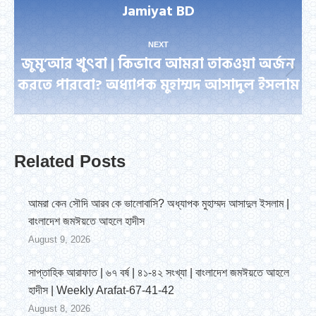
Jamiyat BD
post:
NEXT
জুমু’আর খুৎবা | কিভাবে আমরা তাকওয়া অর্জন
Next
করতে পারবো? অধ্যাপক মুহাম্মদ আসাদুল ইসলাম
post:
Related Posts
আমরা কেন সৌদি আরব কে ভালোবাসি? অধ্যাপক মুহাম্মদ আসাদুল ইসলাম |
বাংলাদেশ জমঈয়তে আহলে হাদীস
August 9, 2026
সাপ্তাহিক আরাফাত | ৬৭ বর্ষ | ৪১-৪২ সংখ্যা | বাংলাদেশ জমঈয়তে আহলে
হাদীস | Weekly Arafat-67-41-42
August 8, 2026