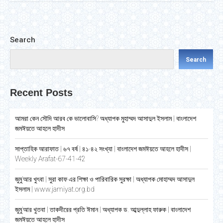
Search
Search
Recent Posts
আমরা কেন সৌদি আরব কে ভালোবাসি? অধ্যাপক মুহাম্মদ আসাদুল ইসলাম | বাংলাদেশ
জমঈয়তে আহলে হাদীস
সাপ্তাহিক আরাফাত | ৬৭ বর্ষ | ৪১-৪২ সংখ্যা | বাংলাদেশ জমঈয়তে আহলে হাদীস |
Weekly Arafat-67-41-42
জুমু’আর খুৎবা | সুরা কাফ এর শিক্ষা ও পারিবারিক সুরক্ষা | অধ্যাপক মোহাম্মদ আসাদুল
ইসলাম | www.jamiyat.org.bd
জুমু’আর খুতবা | তাকদীরের প্রতি ঈমান | অধ্যাপক ড. আব্দুল্লাহ ফারুক | বাংলাদেশ
জমঈয়তে আহলে হাদীস