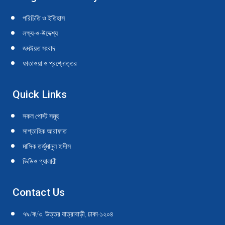
in
in
in
in
in
in
in
in
in
in
পরিচিতি ও ইতিহাস
new
new
new
new
new
new
new
new
new
new
লক্ষ্য-ও-উদ্দেশ্য
window
window
window
window
window
window
window
window
window
window
জমঈয়ত সংবাদ
ফাতাওয়া ও প্রশ্নোত্তর
Quick Links
সকল পোস্ট সমূহ
সাপ্তাহিক আরাফাত
মাসিক তর্জুমানুল হাদীস
ভিডিও গ্যালারী
Contact Us
৭৯/ক/৩, উত্তর যাত্রাবাড়ী, ঢাকা-১২০৪