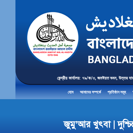
কেন্দ্রীয় কার্যালয়: ৭৯/ক/৩, জমঈয়ত ভবন, 
হোম
আমাদের সম্পর্কে
প্রতিষ্ঠান সমূহ
জুমু’আর খুৎবা | দুশ্