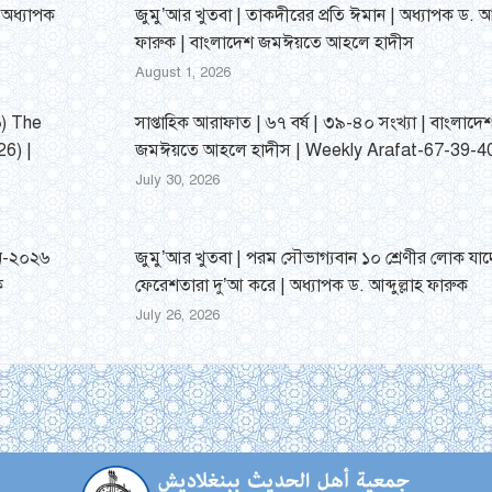
| অধ্যাপক
জুমু’আর খুতবা | তাকদীরের প্রতি ঈমান | অধ্যাপক ড. আব্দ
ফারুক | বাংলাদেশ জমঈয়তে আহলে হাদীস
August 1, 2026
৬) The
সাপ্তাহিক আরাফাত | ৬৭ বর্ষ | ৩৯-৪০ সংখ্যা | বাংলাদে
6) |
জমঈয়তে আহলে হাদীস | Weekly Arafat-67-39-4
July 30, 2026
ঠান-২০২৬
জুমু’আর খুতবা | পরম সৌভাগ্যবান ১০ শ্রেণীর লোক যাদ
ক
ফেরেশতারা দু’আ করে | অধ্যাপক ড. আব্দুল্লাহ ফারুক
July 26, 2026