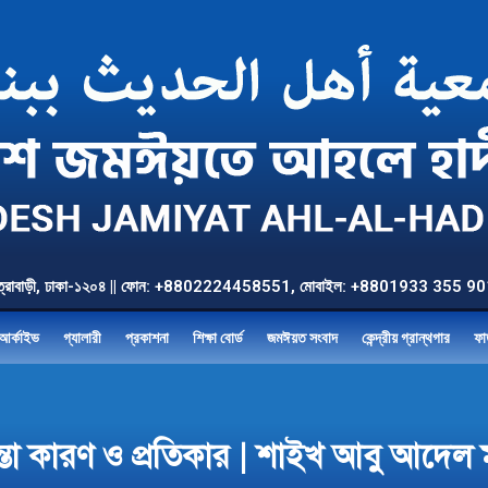
উত্তর যাত্রাবাড়ী, ঢাকা-১২০৪ || ফোন: +8802224458551, মোবাইল: +8801933 3
আর্কাইভ
গ্যালারী
প্রকাশনা
শিক্ষা বোর্ড
জমঈয়ত সংবাদ
কেন্দ্রীয় গ্রান্থগার
ফা
চিন্তা কারণ ও প্রতিকার | শাইখ আবু আদেল ম