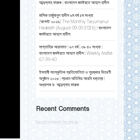
আব্দুল্লাহ ফারুক | বাংলাদেশ জমঈয়তে আহলে হাদীস
মাসিক তর্জুমানুল হাদীস ৯ম বর্ষ ৫ম সংখ্যা
(আগস্ট-২০২৬) The Monthly Tarjumanul
Hadeeth (August-09-05-2026) | বাংলাদেশ
জমঈয়তে আহলে হাদীস
সাপ্তাহিক আরাফাত | ৬৭ বর্ষ | ৩৯-৪০ সংখ্যা |
বাংলাদেশ জমঈয়তে আহলে হাদীস | Weekly Arafat-
67-39-40
ইসলামী সাংস্কৃতিক প্রতিযোগিতা ও পুরষ্কার বিতরণী
অনুষ্ঠান-২০২৬ | প্রধান অতিথির আরবি বক্তব্য |
অধ্যাপক ড. আব্দুল্লাহ ফারুক
Recent Comments
No comments to show.