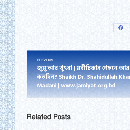
Shar
on
Fac
Post
PREVIOUS
navigation
জুমু’আর খুৎবা | মরীচিকার পেছনে আর
কতদিন? Shaikh Dr. Shahidullah Kha
Previous
Madani | www.jamiyat.org.bd
post:
Related Posts