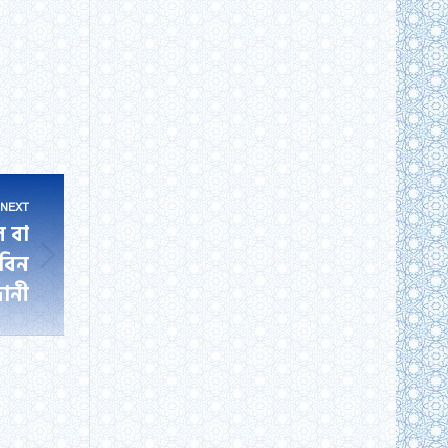
NEXT
ল বা
 বিন
দানী