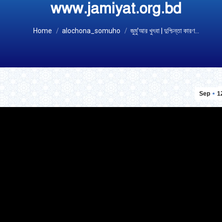
www.jamiyat.org.bd
You are here:
Home
alochona_somuho
জুমু’আর খুৎবা | দুশ্চিন্তা কারণ…
Sep
1