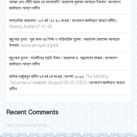
আমরা কেন সৌদি আরব কে ভালোবাসি? অধ্যাপক মুহাম্মদ আসাদুল ইসলাম | বাংলাদেশ
জমঈয়তে আহলে হাদীস
সাপ্তাহিক আরাফাত | ৬৭ বর্ষ | ৪১-৪২ সংখ্যা | বাংলাদেশ জমঈয়তে আহলে হাদীস |
Weekly Arafat-67-41-42
জুমু’আর খুৎবা | সুরা কাফ এর শিক্ষা ও পারিবারিক সুরক্ষা | অধ্যাপক মোহাম্মদ আসাদুল
ইসলাম | www.jamiyat.org.bd
জুমু’আর খুতবা | তাকদীরের প্রতি ঈমান | অধ্যাপক ড. আব্দুল্লাহ ফারুক | বাংলাদেশ
জমঈয়তে আহলে হাদীস
মাসিক তর্জুমানুল হাদীস ৯ম বর্ষ ৫ম সংখ্যা (আগস্ট-২০২৬) The Monthly
Tarjumanul Hadeeth (August-09-05-2026) | বাংলাদেশ জমঈয়তে আহলে
হাদীস
Recent Comments
No comments to show.