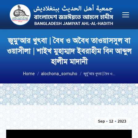
জুমু’আর খুৎবা | বৈধ ও অবৈধ তাওয়াসসুল বা
ওয়াসীলা | শাইখ মুহাম্মাদ ইবরাহীম বিন আব্দুল
হালীম মাদানী
You are here:
Home
alochona_somuho
জুমু’আর খুৎবা | বৈধ ও…
Sep
12
2023