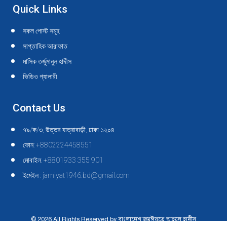
Quick Links
সকল পোস্ট সমূহ
সাপ্তাহিক আরাফাত
মাসিক তর্জুমানুল হাদীস
ভিডিও গ্যালারী
Contact Us
৭৯/ক/৩, উত্তর যাত্রাবাড়ী, ঢাকা-১২০৪
ফোন: +8802224458551
মোবাইল: +8801933 355 901
ইমেইল : jamiyat1946.bd@gmail.com
© 2026 All Rights Reserved by বাংলাদেশ জমঈয়তে আহলে হাদীস