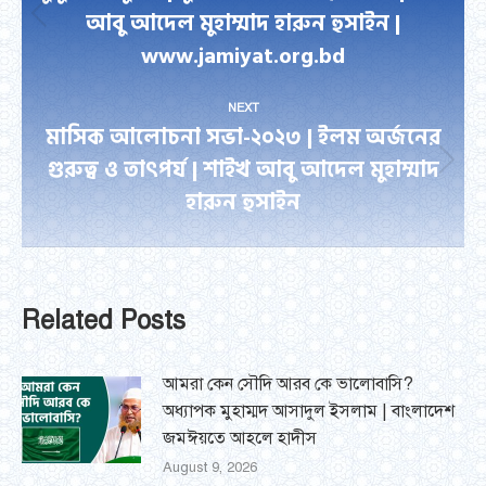
আবু আদেল মুহাম্মাদ হারুন হুসাইন |
Previous
www.jamiyat.org.bd
post:
NEXT
মাসিক আলোচনা সভা-২০২৩ | ইলম অর্জনের
গুরুত্ব ও তাৎপর্য | শাইখ আবু আদেল মুহাম্মাদ
Next
হারুন হুসাইন
post:
Related Posts
আমরা কেন সৌদি আরব কে ভালোবাসি?
অধ্যাপক মুহাম্মদ আসাদুল ইসলাম | বাংলাদেশ
জমঈয়তে আহলে হাদীস
August 9, 2026