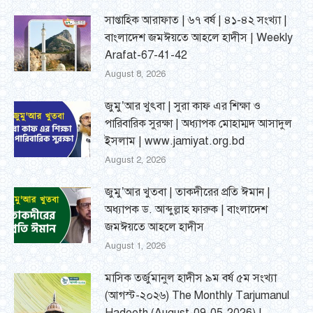
সাপ্তাহিক আরাফাত | ৬৭ বর্ষ | ৪১-৪২ সংখ্যা |
বাংলাদেশ জমঈয়তে আহলে হাদীস | Weekly
Arafat-67-41-42
August 8, 2026
জুমু’আর খুৎবা | সুরা কাফ এর শিক্ষা ও
পারিবারিক সুরক্ষা | অধ্যাপক মোহাম্মদ আসাদুল
ইসলাম | www.jamiyat.org.bd
August 2, 2026
জুমু’আর খুতবা | তাকদীরের প্রতি ঈমান |
অধ্যাপক ড. আব্দুল্লাহ ফারুক | বাংলাদেশ
জমঈয়তে আহলে হাদীস
August 1, 2026
মাসিক তর্জুমানুল হাদীস ৯ম বর্ষ ৫ম সংখ্যা
(আগস্ট-২০২৬) The Monthly Tarjumanul