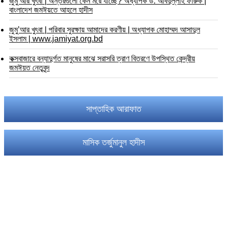
জুমু’আর খুৎবা | অন্তরগুলো কেন মরে যাচ্ছে? অধ্যাপক ড. আবদুল্লাহ ফারুক |
বাংলাদেশ জমঈয়তে আহলে হাদীস
জুমু’আর খুৎবা | পরিবার সুরক্ষায় আমাদের করণীয় | অধ্যাপক মোহাম্মদ আসাদুল
ইসলাম | www.jamiyat.org.bd
কক্সবাজারে বন্যাদুর্গত মানুষের মাঝে সরাসরি ত্রাণ বিতরণে উপস্থিত কেন্দ্রীয়
জমঈয়ত নেতৃবৃন্দ
সাপ্তাহিক আরাফাত
মাসিক তর্জুমানুল হাদীস