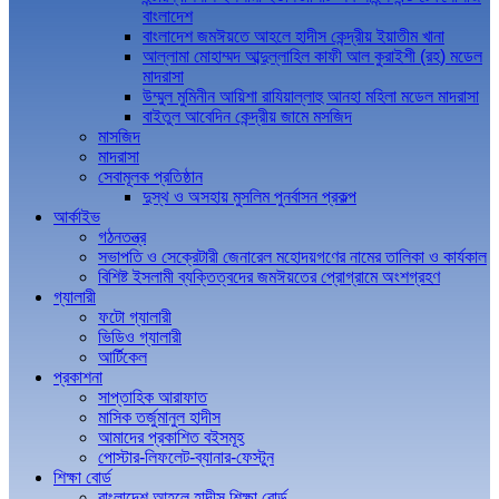
বাংলাদেশ
বাংলাদেশ জমঈয়তে আহলে হাদীস কেন্দ্রীয় ইয়াতীম খানা
আল্লামা মোহাম্মদ আব্দুল্লাহিল কাফী আল কুরাইশী (রহ) মডেল
মাদরাসা
উম্মুল মুমিনীন আয়িশা রাযিয়াল্লাহু আনহা মহিলা মডেল মাদরাসা
বাইতুল আবেদিন কেন্দ্রীয় জামে মসজিদ
মাসজিদ
মাদরাসা
সেবামূলক প্রতিষ্ঠান
দুস্থ ও অসহায় মুসলিম পুনর্বাসন প্রকল্প
আর্কাইভ
গঠনতন্ত্র
সভাপতি ও সেক্রেটারী জেনারেল মহোদয়গণের নামের তালিকা ও কার্যকাল
বিশিষ্ট ইসলামী ব্যক্তিত্বদের জমঈয়তের প্রোগ্রামে অংশগ্রহণ
গ্যালারী
ফটো গ্যালারী
ভিডিও গ্যালারী
আর্টিকেল
প্রকাশনা
সাপ্তাহিক আরাফাত
মাসিক তর্জুমানুল হাদীস
আমাদের প্রকাশিত বইসমূহ
পোস্টার-লিফলেট-ব্যানার-ফেস্টুন
শিক্ষা বোর্ড
বাংলাদেশ আহলে হাদীস শিক্ষা বোর্ড