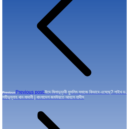
Previous post:
ঈদে মিলাদুন্নবী মুসলিম সমাজে কিভাবে এসেছে? শাইখ ড.
Previous
শহীদুল্লাহ খান মাদানী | বাংলাদেশ জমঈয়তে আহলে হাদীস