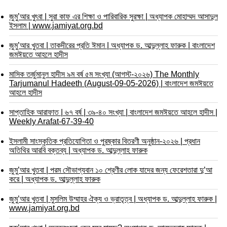
জুমু’আর খুৎবা | সুরা কাফ এর শিক্ষা ও পারিবারিক সুরক্ষা | অধ্যাপক মোহাম্মদ আসাদুল
ইসলাম | www.jamiyat.org.bd
জুমু’আর খুতবা | তাকদীরের প্রতি ঈমান | অধ্যাপক ড. আব্দুল্লাহ ফারুক | বাংলাদেশ
জমঈয়তে আহলে হাদীস
মাসিক তর্জুমানুল হাদীস ৯ম বর্ষ ৫ম সংখ্যা (আগস্ট-২০২৬) The Monthly
Tarjumanul Hadeeth (August-09-05-2026) | বাংলাদেশ জমঈয়তে
আহলে হাদীস
সাপ্তাহিক আরাফাত | ৬৭ বর্ষ | ৩৯-৪০ সংখ্যা | বাংলাদেশ জমঈয়তে আহলে হাদীস |
Weekly Arafat-67-39-40
ইসলামী সাংস্কৃতিক প্রতিযোগিতা ও পুরষ্কার বিতরণী অনুষ্ঠান-২০২৬ | প্রধান
অতিথির আরবি বক্তব্য | অধ্যাপক ড. আব্দুল্লাহ ফারুক
জুমু’আর খুতবা | পরম সৌভাগ্যবান ১০ শ্রেণীর লোক যাদের জন্য ফেরেশতারা দু’আ
করে | অধ্যাপক ড. আব্দুল্লাহ ফারুক
জুমু’আর খুতবা | মুসলিম উম্মাহর ঐক্য ও ভ্রাতৃত্ব | অধ্যাপক ড. আব্দুল্লাহ ফারুক |
www.jamiyat.org.bd