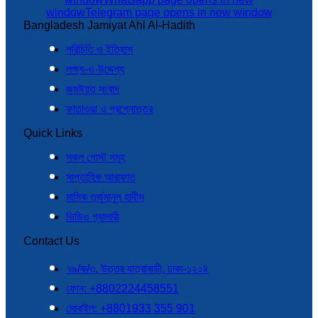
window
Telegram page opens in new window
Bangladesh Jamiyat Ahl Al-Hadith
পরিচিতি ও ইতিহাস
লক্ষ্য-ও-উদ্দেশ্য
জমঈয়ত সংবাদ
ফাতাওয়া ও প্রশ্নোত্তর
Quick Links
সকল পোস্ট সমূহ
সাপ্তাহিক আরাফাত
মাসিক তর্জুমানুল হাদীস
ভিডিও গ্যালারী
Contact Us
৭৯/ক/৩, উত্তর যাত্রাবাড়ী, ঢাকা-১২০৪
ফোন: +8802224458551
মোবাইল: +8801933 355 901