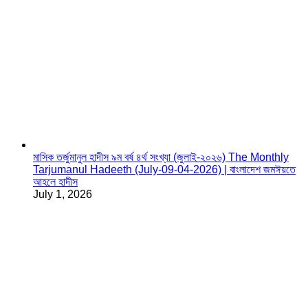
মাসিক তর্জুমানুল হাদীস ৯ম বর্ষ ৪র্থ সংখ্যা (জুলাই-২০২৬) The Monthly
Tarjumanul Hadeeth (July-09-04-2026) | বাংলাদেশ জমঈয়তে
আহলে হাদীস
July 1, 2026