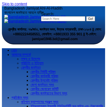
Skip to content
Bangladesh Jamiyat Ahl-Al-Hadith
বাংলাদেশ জমঈয়তে আহলে হাদীস
Search:
কেন্দ্রীয় কার্যালয়: ৭৯/ক/৩, জমঈয়ত ভবন, উত্তর যাত্রাবাড়ী, ঢাকা-১২০৪ || ফোন:
+8802224458551, মোবাইল: +8801933 355 901 || ই-মেইল:
jamiyat1946.bd@gmail.com
হোম
আমাদের সম্পর্কে
লক্ষ্য ও উদ্দেশ্য
পরিচিতি ও ইতিহাস
কেন্দ্রীয় জমঈয়ত
কেন্দ্রীয় নির্বাহী পরিষদ
কেন্দ্রীয় কার্যকারী পরিষদ
কেন্দ্রীয় উপদেষ্টা পরিষদ
জেলা জমঈয়ত সমূহ
কেন্দ্রীয় জেনারেল কমিটি
কেন্দ্রীয় জমঈয়তের বিভাগ সমূহ
প্রতিষ্ঠান সমূহ
বাইপাল ক্যাম্পাসের প্রকল্প সমূহ
ইন্টারন্যাশনাল ইসলামী ইউনিভার্সিটি অব সাইন্স এন্ড টেকনোলজি