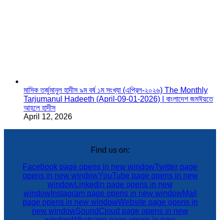
মাসিক তর্জুমানুল হাদীস ৯ম বর্ষ ১ম সংখ্যা (এপ্রিল-২০২৬) The Monthly
Tarjumanul Hadeeth (April-09-01-2026) | বাংলাদেশ জমঈয়তে
আহলে হাদীস
April 12, 2026
Find us on:
Facebook page opens in new window
Twitter page
opens in new window
YouTube page opens in new
window
Linkedin page opens in new
window
Instagram page opens in new window
Mail
page opens in new window
Website page opens in
new window
SoundCloud page opens in new
window
Whatsapp page opens in new