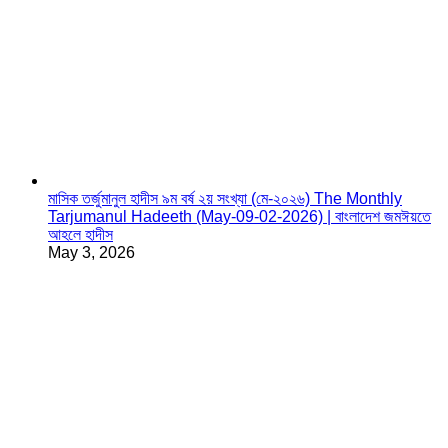
মাসিক তর্জুমানুল হাদীস ৯ম বর্ষ ২য় সংখ্যা (মে-২০২৬) The Monthly
Tarjumanul Hadeeth (May-09-02-2026) | বাংলাদেশ জমঈয়তে
আহলে হাদীস
May 3, 2026