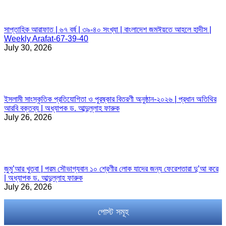
সাপ্তাহিক আরাফাত | ৬৭ বর্ষ | ৩৯-৪০ সংখ্যা | বাংলাদেশ জমঈয়তে আহলে হাদীস |
Weekly Arafat-67-39-40
July 30, 2026
ইসলামী সাংস্কৃতিক প্রতিযোগিতা ও পুরষ্কার বিতরণী অনুষ্ঠান-২০২৬ | প্রধান অতিথির
আরবি বক্তব্য | অধ্যাপক ড. আব্দুল্লাহ ফারুক
July 26, 2026
জুমু’আর খুতবা | পরম সৌভাগ্যবান ১০ শ্রেণীর লোক যাদের জন্য ফেরেশতারা দু’আ করে
| অধ্যাপক ড. আব্দুল্লাহ ফারুক
July 26, 2026
পোস্ট সমূহ