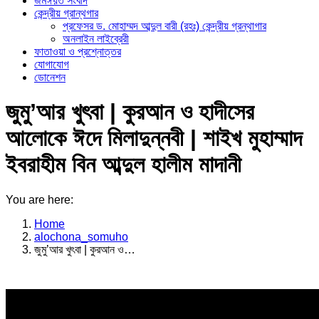
জমঈয়ত সংবাদ
কেন্দ্রীয় গ্রান্থগার
প্রফেসর ড. মোহাম্মদ আব্দুল বারী (রহঃ) কেন্দ্রীয় গ্রন্থাগার
অনলাইন লাইব্রেরী
ফাতাওয়া ও প্রশ্নোত্তর
যোগাযোগ
ডোনেশন
জুমু’আর খুৎবা | কুরআন ও হাদীসের
আলোকে ঈদে মিলাদুন্নবী | শাইখ মুহাম্মাদ
ইবরাহীম বিন আব্দুল হালীম মাদানী
You are here:
Home
alochona_somuho
জুমু’আর খুৎবা | কুরআন ও…