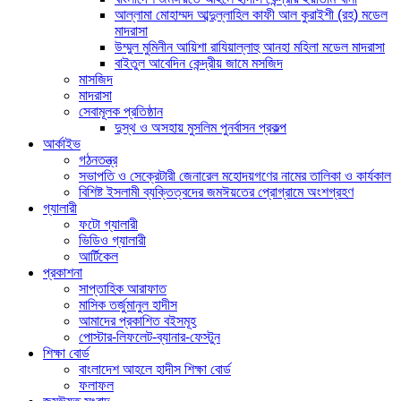
আল্লামা মোহাম্মদ আব্দুল্লাহিল কাফী আল কুরাইশী (রহ) মডেল
মাদরাসা
উম্মুল মুমিনীন আয়িশা রাযিয়াল্লাহু আনহা মহিলা মডেল মাদরাসা
বাইতুল আবেদিন কেন্দ্রীয় জামে মসজিদ
মাসজিদ
মাদরাসা
সেবামূলক প্রতিষ্ঠান
দুস্থ ও অসহায় মুসলিম পুনর্বাসন প্রকল্প
আর্কাইভ
গঠনতন্ত্র
সভাপতি ও সেক্রেটারী জেনারেল মহোদয়গণের নামের তালিকা ও কার্যকাল
বিশিষ্ট ইসলামী ব্যক্তিত্বদের জমঈয়তের প্রোগ্রামে অংশগ্রহণ
গ্যালারী
ফটো গ্যালারী
ভিডিও গ্যালারী
আর্টিকেল
প্রকাশনা
সাপ্তাহিক আরাফাত
মাসিক তর্জুমানুল হাদীস
আমাদের প্রকাশিত বইসমূহ
পোস্টার-লিফলেট-ব্যানার-ফেস্টুন
শিক্ষা বোর্ড
বাংলাদেশ আহলে হাদীস শিক্ষা বোর্ড
ফলাফল