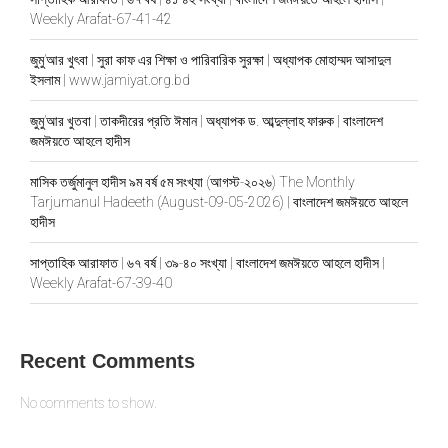
Weekly Arafat-67-41-42
জুমু’আর খুৎবা | সুরা কাফ এর শিক্ষা ও পারিবারিক সুরক্ষা | অধ্যাপক মোহাম্মদ আসাদুল
ইসলাম | www.jamiyat.org.bd
জুমু’আর খুতবা | তাকদীরের প্রতি ঈমান | অধ্যাপক ড. আব্দুল্লাহ ফারুক | বাংলাদেশ
জমঈয়তে আহলে হাদীস
মাসিক তর্জুমানুল হাদীস ৯ম বর্ষ ৫ম সংখ্যা (আগস্ট-২০২৬) The Monthly
Tarjumanul Hadeeth (August-09-05-2026) | বাংলাদেশ জমঈয়তে আহলে
হাদীস
সাপ্তাহিক আরাফাত | ৬৭ বর্ষ | ৩৯-৪০ সংখ্যা | বাংলাদেশ জমঈয়তে আহলে হাদীস |
Weekly Arafat-67-39-40
Recent Comments
No comments to show.