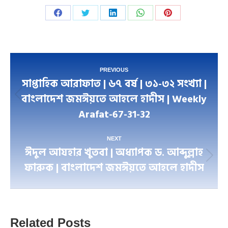
Share
Share
Share
Share
Share
on
on
on
on
on
Facebook
Twitter
LinkedIn
WhatsApp
Pinterest
Post
PREVIOUS
সাপ্তাহিক আরাফাত | ৬৭ বর্ষ | ৩১-৩২ সংখ্যা |
navigation
বাংলাদেশ জমঈয়তে আহলে হাদীস | Weekly
Previous
Arafat-67-31-32
post:
NEXT
ঈদুল আযহার খুতবা | অধ্যাপক ড. আব্দুল্লাহ
Next
ফারুক | বাংলাদেশ জমঈয়তে আহলে হাদীস
post:
Related Posts