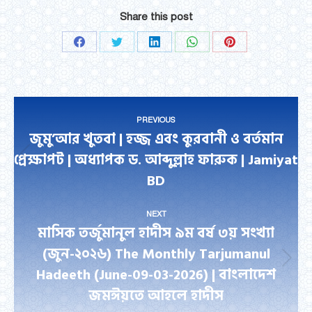
Share this post
Share
Share
Share
Share
Share
on
on
on
on
on
Facebook
Twitter
LinkedIn
WhatsApp
Pinterest
Post
PREVIOUS
navigation
জুমু’আর খুতবা | হজ্জ এবং কুরবানী ও বর্তমান
প্রেক্ষাপট | অধ্যাপক ড. আব্দুল্লাহ ফারুক | Jamiyat
Previous
BD
post:
NEXT
মাসিক তর্জুমানুল হাদীস ৯ম বর্ষ ৩য় সংখ্যা
(জুন-২০২৬) The Monthly Tarjumanul
Next
Hadeeth (June-09-03-2026) | বাংলাদেশ
post:
জমঈয়তে আহলে হাদীস