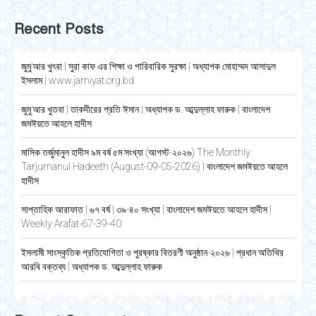
Recent Posts
জুমু’আর খুৎবা | সুরা কাফ এর শিক্ষা ও পারিবারিক সুরক্ষা | অধ্যাপক মোহাম্মদ আসাদুল
ইসলাম | www.jamiyat.org.bd
জুমু’আর খুতবা | তাকদীরের প্রতি ঈমান | অধ্যাপক ড. আব্দুল্লাহ ফারুক | বাংলাদেশ
জমঈয়তে আহলে হাদীস
মাসিক তর্জুমানুল হাদীস ৯ম বর্ষ ৫ম সংখ্যা (আগস্ট-২০২৬) The Monthly
Tarjumanul Hadeeth (August-09-05-2026) | বাংলাদেশ জমঈয়তে আহলে
হাদীস
সাপ্তাহিক আরাফাত | ৬৭ বর্ষ | ৩৯-৪০ সংখ্যা | বাংলাদেশ জমঈয়তে আহলে হাদীস |
Weekly Arafat-67-39-40
ইসলামী সাংস্কৃতিক প্রতিযোগিতা ও পুরষ্কার বিতরণী অনুষ্ঠান-২০২৬ | প্রধান অতিথির
আরবি বক্তব্য | অধ্যাপক ড. আব্দুল্লাহ ফারুক