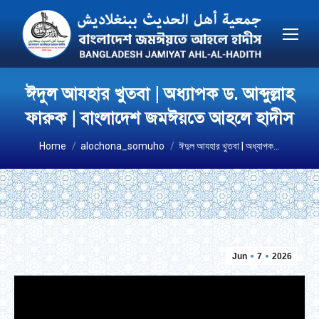
ঈদুল আযহার খুতবা | অধ্যাপক ড. আব্দুল্লাহ
ফারুক | বাংলাদেশ জমঈয়তে আহলে হাদীস
You are here:
Home
alochona_somuho
ঈদুল আযহার খুতবা | অধ্যাপক…
Jun
7
2026