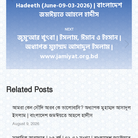
Previous
Hadeeth (June-09-03-2026) | বাংলাদেশ
post:
জমঈয়তে আহলে হাদীস
NEXT
জুমু’আর খুৎবা | ইসলাম, ঈমান ও ইহসান |
অধ্যাপক মুহাম্মদ আসাদুল ইসলাম |
Next
www.jamiyat.org.bd
post:
Related Posts
আমরা কেন সৌদি আরব কে ভালোবাসি? অধ্যাপক মুহাম্মদ আসাদুল
ইসলাম | বাংলাদেশ জমঈয়তে আহলে হাদীস
August 9, 2026