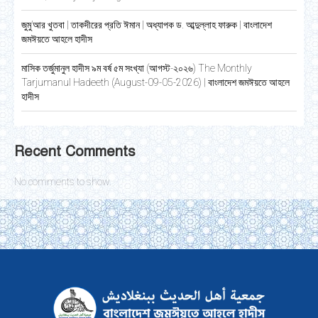
জুমু’আর খুতবা | তাকদীরের প্রতি ঈমান | অধ্যাপক ড. আব্দুল্লাহ ফারুক | বাংলাদেশ
জমঈয়তে আহলে হাদীস
মাসিক তর্জুমানুল হাদীস ৯ম বর্ষ ৫ম সংখ্যা (আগস্ট-২০২৬) The Monthly
Tarjumanul Hadeeth (August-09-05-2026) | বাংলাদেশ জমঈয়তে আহলে
হাদীস
Recent Comments
No comments to show.