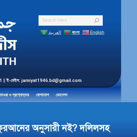
Search:
العربية
বাংলা
English
55 901 || ই-মেইল: jamiyat1946.bd@gmail.com
তাওয়া ও প্রশ্নোত্তর
যোগাযোগ
ডোনেশন
 কুরআনের অনুসারী নই? দলিলসহ