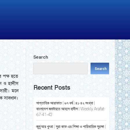
Search
Search
র পক্ষ হতে
আন ও হাদীস
Recent Posts
ুসারী। মনে
কে সাবধান।
সাপ্তাহিক আরাফাত | ৬৭ বর্ষ | ৪১-৪২ সংখ্যা |
বাংলাদেশ জমঈয়তে আহলে হাদীস | Weekly Arafat-
67-41-42
জুমু’আর খুৎবা | সুরা কাফ এর শিক্ষা ও পারিবারিক সুরক্ষা |