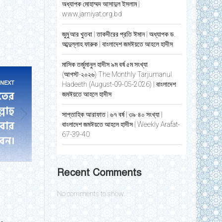
অধ্যাপক মোহাম্মদ আসাদুল ইসলাম |
www.jamiyat.org.bd
জুমু’আর খুতবা | তাকদীরের প্রতি ঈমান | অধ্যাপক ড.
আব্দুল্লাহ ফারুক | বাংলাদেশ জমঈয়তে আহলে হাদীস
মাসিক তর্জুমানুল হাদীস ৯ম বর্ষ ৫ম সংখ্যা
(আগস্ট-২০২৬) The Monthly Tarjumanul
NEXT
Hadeeth (August-09-05-2026) | বাংলাদেশ
তের
জমঈয়তে আহলে হাদীস
লাহু
সাপ্তাহিক আরাফাত | ৬৭ বর্ষ | ৩৯-৪০ সংখ্যা |
নবার
বাংলাদেশ জমঈয়তে আহলে হাদীস | Weekly Arafat-
67-39-40
েন।
Recent Comments
No comments to show.