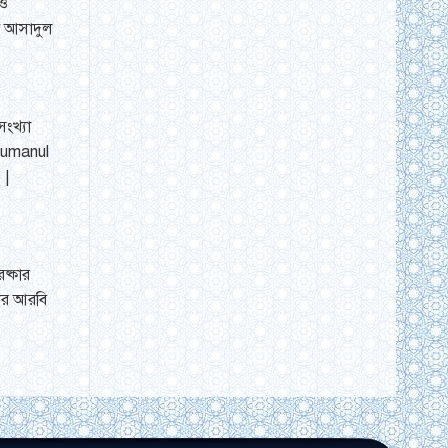
 ও
মদ আসাদুল
ংখ্যা
jumanul
 |
ষ্কার
থির আরবি