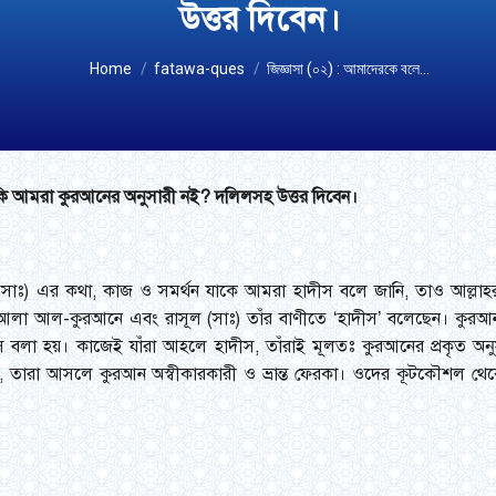
উত্তর দিবেন।
You are here:
Home
fatawa-ques
জিজ্ঞাসা (০২) : আমাদেরকে বলে…
 কি আমরা কুরআনের অনুসারী নই? দলিলসহ উত্তর দিবেন।
 (সাঃ) এর কথা, কাজ ও সমর্থন যাকে আমরা হাদীস বলে জানি, তাও আল্লাহ
হ তা‘আলা আল-কুরআনে এবং রাসূল (সাঃ) তাঁর বাণীতে ‘হাদীস’ বলেছেন। কুর
স বলা হয়। কাজেই যাঁরা আহলে হাদীস, তাঁরাই মূলতঃ কুরআনের প্রকৃত অন
়, তারা আসলে কুরআন অস্বীকারকারী ও ভ্রান্ত ফেরকা। ওদের কূটকৌশল থে