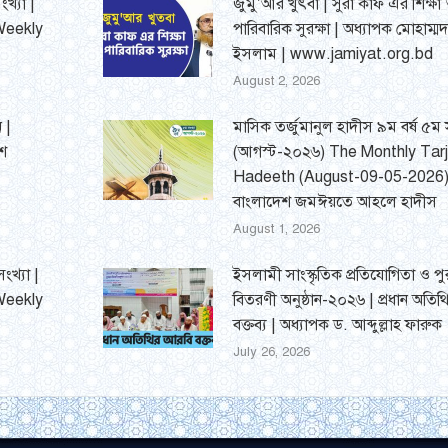
খ্যা |
জুমু’আর খুৎবা | সুরা কাফ এর শিক্ষা
Weekly
পারিবারিক সুরক্ষা | অধ্যাপক মোহাম্
ইসলাম | www.jamiyat.org.bd
August 2, 2026
 |
মাসিক তর্জুমানুল হাদীস ৯ম বর্ষ ৫ম স
েশ
(আগস্ট-২০২৬) The Monthly Tar
Hadeeth (August-09-05-2026)
বাংলাদেশ জমঈয়তে আহলে হাদীস
August 1, 2026
ংখ্যা |
ইসলামী সাংস্কৃতিক প্রতিযোগিতা ও পুর
Weekly
বিতরণী অনুষ্ঠান-২০২৬ | প্রধান অতি
বক্তব্য | অধ্যাপক ড. আব্দুল্লাহ ফারুক
July 26, 2026