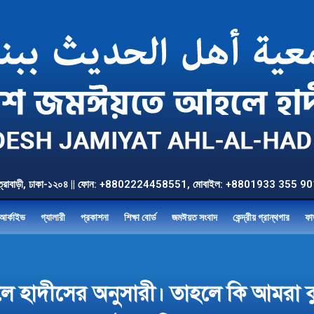
উত্তর যাত্রাবাড়ী, ঢাকা-১২০৪ || ফোন: +8802224458551, মোবাইল: +8801933 3
আর্কাইভ
গ্যালারী
প্রকাশনা
শিক্ষা বোর্ড
জমঈয়ত সংবাদ
কেন্দ্রীয় গ্রান্থগার
ফা
বলে হাদীসের অনুসারী। তাহলে কি আমরা