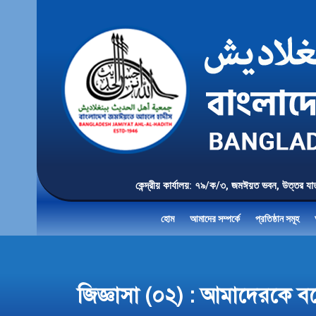
কেন্দ্রীয় কার্যালয়: ৭৯/ক/৩, জমঈয়ত ভবন, 
হোম
আমাদের সম্পর্কে
প্রতিষ্ঠান সমূহ
জিজ্ঞাসা (০২) : আমাদেরকে 