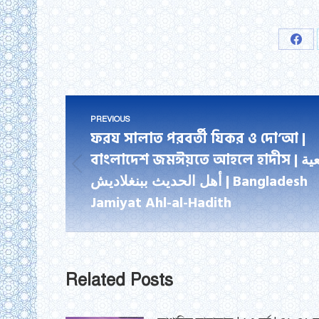
Shar
on
Fac
Post
PREVIOUS
navigation
ফরয সালাত পরবর্তী যিকর ও দো’আ |
বাংলাদেশ জমঈয়তে আহলে হাদীস | جمعية
Previous
أهل الحديث ببنغلاديش | Bangladesh
post:
Jamiyat Ahl-al-Hadith
Related Posts