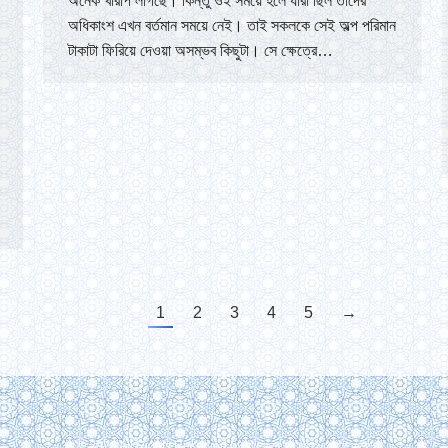
অনেক খারাপ লাগছে। কিন্তু ওই সময়ে হলে যারা ছিল তাদের
অধিকাংশ এখন বর্তমান সময়ে নেই। তাই সকলকে সেই অল্প পরিমান
টাকাটা ফিরিয়ে দেওয়া অসম্ভব কিছুটা। সে ক্ষেত্রে…
1
2
3
4
5
→
© 2026 All Rights Reserved by বাংলাদেশ জমঈয়তে আহলে হাদীস