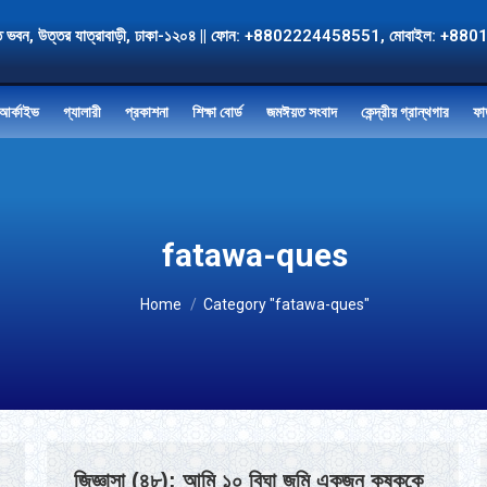
, জমঈয়ত ভবন, উত্তর যাত্রাবাড়ী, ঢাকা-১২০৪ || ফোন: +8802224458551, মোবাই
আর্কাইভ
গ্যালারী
প্রকাশনা
শিক্ষা বোর্ড
জমঈয়ত সংবাদ
কেন্দ্রীয় গ্রান্থগার
ফা
fatawa-ques
You are here:
Home
Category "fatawa-ques"
জিজ্ঞাসা (৪৮): আমি ১০ বিঘা জমি একজন কৃষককে