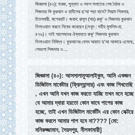
জিজ্ঞাসা (৪৩): ফরজ, সুন্নাত ও নফল সলাতের শেষ বৈঠক ও
সিজদায় কি কুরআন ও হাদীসের দু‘আ পড়া যাবে? সিয়াম শিকদার,
চিতলমারী, বাগেরহাট। জবাব: রাসূল (সাঃ) রুকূ‘ ও সিজদায় কুরআন
তিলাওয়াত করতে নিষেধ করেছেন (দেখুন : সহীহ মুসলিম-হা.
৪৭৯)। তাই আলেমদের ঐক্যমতে রুকূ‘ সিজদায় কুরআন
তিলাওয়াত নিষিদ্ধ। কুরআনের যেসব আয়াত দু‘আ আকারে এসেছে,
সেগুলো সিজদায় ও…
জিজ্ঞাসা (৪০): আসসালামুআলাইকুম, আমি একজন
ডিজিটাল মার্কেটার (ফ্রিল্যান্সার) এবং কাজ শিখতেছি
, এখন আমি যখন কাজ করতে যাচ্ছি তখন মনে হচ্ছে
যে আমার দ্বারা হয়তো কোন ভাবে পাপের কাজ
হচ্ছে, তাই এখন ডিজিটাল মার্কেটিং এর কোন সেক্টরে
কাজ করলে আমার পাপ হবে না???? [মো:
মনিরুজ্জামান, সৈয়দপুর, নীলফামারী]