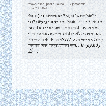
fatawa-ques
,
post-sumuho
By
jamadmin
June 23, 2024
জিজ্ঞাসা (৪০): আসসালামুআলাইকুম, আমি একজন ডিজিটাল
মার্কেটার (ফ্রিল্যান্সার) এবং কাজ শিখতেছি , এখন আমি যখন কাজ
করতে যাচ্ছি তখন মনে হচ্ছে যে আমার দ্বারা হয়তো কোন ভাবে
পাপের কাজ হচ্ছে, তাই এখন ডিজিটাল মার্কেটিং এর কোন সেক্টরে
কাজ করলে আমার পাপ হবে না???? [মো: মনিরুজ্জামান, সৈয়দপুর,
নীলফামারী] জবাব: আল্লাহ তা‘আলা বলেন, وَلَا تَعَاوَنُوا عَلَى
الْإِثْمِ…