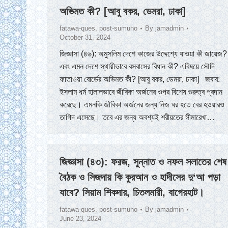
অভিমত কী? [আবু বকর, ডেমরা, ঢাকা]
fatawa-ques
,
post-sumuho
By
jamadmin
October 31, 2024
জিজ্ঞাসা (৪৬): অমুসলিম দেশে কাজের উদ্দেশ্যে যাওয়া কী জায়েজ?
এবং এমন দেশে স্থায়ীভাবে বসবাসের বিধান কী? এবিষয়ে সৌদি
ফাতাওয়া বোর্ডের অভিমত কী? [আবু বকর, ডেমরা, ঢাকা] জবাব:
ইসলাম ধর্ম হালালভাবে জীবিকা অর্জনের ওপর বিশেষ গুরুত্ব প্রদান
করেছে। এমনকি জীবিকা অর্জনের জন্য নিজ ঘর হতে বের হওয়ারও
তাগিদ এসেছে। তবে এর জন্য অবশ্যই শরীয়তের সীমারেখা…
জিজ্ঞাসা (৪৩): ফরজ, সুন্নাত ও নফল সলাতের শেষ
বৈঠক ও সিজদায় কি কুরআন ও হাদীসের দু‘আ পড়া
যাবে? সিয়াম শিকদার, চিতলমারী, বাগেরহাট।
fatawa-ques
,
post-sumuho
By
jamadmin
June 23, 2024