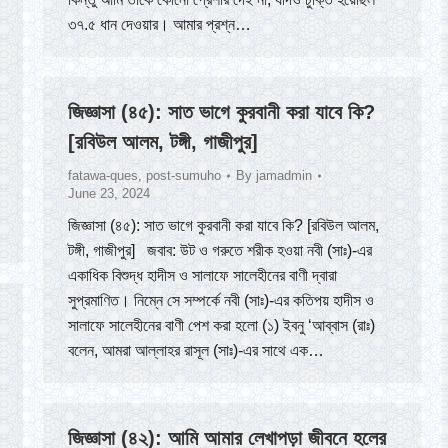
৩৭.৫ ধান দেওয়ার। আমার প্রশ্ন…
জিজ্ঞাসা (৪৫): সাত ভাগে কুরবানী করা যাবে কি?
[রবিউল আলম, টঙ্গী, গাজীপুর]
fatawa-ques
,
post-sumuho
By
jamadmin
June 23, 2024
জিজ্ঞাসা (৪৫): সাত ভাগে কুরবানী করা যাবে কি? [রবিউল আলম,
টঙ্গী, গাজীপুর] জবাব: উট ও গরুতে শরীক হওয়া নবী (সাঃ)-এর
একাধিক বিশুদ্ধ হাদীস ও সালাফে সালেহীনের বাণী দ্বারা
সুপ্রমাণিত। নিম্নে সে সম্পর্কে নবী (সাঃ)-এর কতিপয় হাদীস ও
সালাফে সালেহীনের বাণী পেশ করা হলো (১) ইবনু ‘আব্বাস (রাঃ)
বলেন, আমরা আল্লাহর রাসূল (সাঃ)-এর সাথে এক…
জিজ্ঞাসা (৪২): আমি আমার লেখাপড়া জীবনে হলের