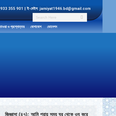
ল: +8801933 355 901 || ই-মেইল: jamiyat1946.bd@gmail.com
Search:
তাওয়া ও প্রশ্নোত্তর
যোগাযোগ
ডোনেশন
জিজ্ঞাসা (৪৭): আমি প্রায় সময় ঘর থেকে ওযূ করে