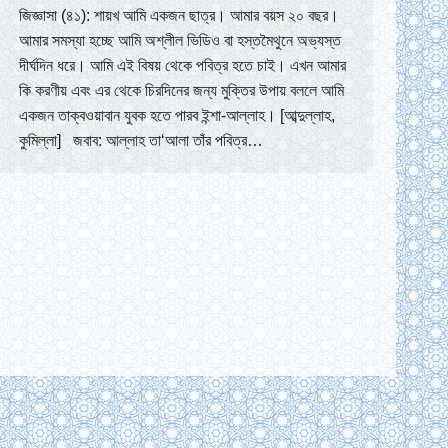
জিজ্ঞাসা (৪১): শায়খ আমি একজন ছাত্র। আমার বয়স ২০ বছর।
আমার সমস্যা হচ্ছে আমি অশ্লীল ভিডিও বা হস্তমৈথুনে অভ্যস্ত
দীর্ঘদিন ধরে। আমি এই বিষয় থেকে পবিত্র হতে চাই। এখন আমার
কি করণীয় এবং এর থেকে চিরদিনের জন্য মুক্তির উপায় বললে আমি
একজন তাক্বওয়াবান যুবক হতে পারব ইন্শা-আল্লাহ। [আব্দুল্লাহ,
কুমিল্লা] জবাব: আল্লাহ তা‘আলা তাঁর পবিত্র…