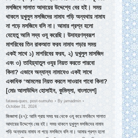
মসজিদে সালাত আদায়ের উদ্দেশ্যে বের হই। সময়
থাকলে দুখুলুল মসজিদের নামায পড়ি অন্যথায় নামায
না পড়ে মসজিদে বসি না। আমার প্রশ্ন হলো
যেহেতু আমি সদ্য ওযূ করেছি। উদাহরণস্বরূপ
মাগরিবের তিন রাকআত ফরয নামায পড়ার সময়
একই সাথে ১) মাগরিবের ফরয, ২) দুখুলুল মাসজিদ
এবং ৩) তাহিয়্যাতুল ওযূর নিয়ত করতে পারবো
কিনা? এভাবে অন্যান্য নামাযেও একই সাথে
একাধিক ‘আমলের নিয়ত করলে সাওয়াব পাবো কিনা?
[মোঃ আলাউদ্দিন হোসাইন, কুমিল্লা, বাংলাদেশ]
fatawa-ques
,
post-sumuho
By
jamadmin
October 31, 2024
জিজ্ঞাসা (৪৭): আমি প্রায় সময় ঘর থেকে ওযূ করে মসজিদে সালাত
আদায়ের উদ্দেশ্যে বের হই। সময় থাকলে দুখুলুল মসজিদের নামায
পড়ি অন্যথায় নামায না পড়ে মসজিদে বসি না। আমার প্রশ্ন হলো