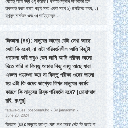
যেহেতু আমি সদ্য ওযূ করেছি। উদাহরণস্বরূপ মাগরিবের তিন
রাকআত ফরয নামায পড়ার সময় একই সাথে ১) মাগরিবের ফরয, ২)
দুখুলুল মাসজিদ এবং ৩) তাহিয়্যাতুল…
জিজ্ঞাসা (৪৪): মানুষের ভাগ্যে যেটা লেখা আছে
সেটা কি হবেই না এটা পরিবর্তনশীল আমি কিছুটা
পড়াশুনা করি তবুও কেন জানি আমি পরীক্ষা ভালো
দিতে পারি না কিন্তু আমার কিছু বন্ধু আছে যারা
একদম পড়াশুনা করে না কিন্তু পরীক্ষা ওদের ভালো
হয় এটা কি ওদের ভাগ্যের লিখন মানুষের কর্মের
কারণে কি মানুষের রিয্ক পরিবর্তন হবে? [মোহাম্মাদ
রবি, রংপুর]
fatawa-ques
,
post-sumuho
By
jamadmin
June 23, 2024
জিজ্ঞাসা (৪৪): মানুষের ভাগ্যে যেটা লেখা আছে সেটা কি হবেই না