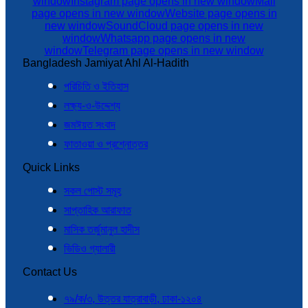
window
Instagram page opens in new window
Mail
page opens in new window
Website page opens in
new window
SoundCloud page opens in new
window
Whatsapp page opens in new
window
Telegram page opens in new window
Bangladesh Jamiyat Ahl Al-Hadith
পরিচিতি ও ইতিহাস
লক্ষ্য-ও-উদ্দেশ্য
জমঈয়ত সংবাদ
ফাতাওয়া ও প্রশ্নোত্তর
Quick Links
সকল পোস্ট সমূহ
সাপ্তাহিক আরাফাত
মাসিক তর্জুমানুল হাদীস
ভিডিও গ্যালারী
Contact Us
৭৯/ক/৩, উত্তর যাত্রাবাড়ী, ঢাকা-১২০৪