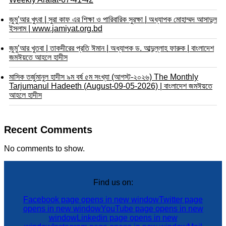
জুমু’আর খুৎবা | সুরা কাফ এর শিক্ষা ও পারিবারিক সুরক্ষা | অধ্যাপক মোহাম্মদ আসাদুল
ইসলাম | www.jamiyat.org.bd
জুমু’আর খুতবা | তাকদীরের প্রতি ঈমান | অধ্যাপক ড. আব্দুল্লাহ ফারুক | বাংলাদেশ
জমঈয়তে আহলে হাদীস
মাসিক তর্জুমানুল হাদীস ৯ম বর্ষ ৫ম সংখ্যা (আগস্ট-২০২৬) The Monthly
Tarjumanul Hadeeth (August-09-05-2026) | বাংলাদেশ জমঈয়তে
আহলে হাদীস
Recent Comments
No comments to show.
Find us on:
Facebook page opens in new window
Twitter page
opens in new window
YouTube page opens in new
window
Linkedin page opens in new