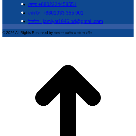
ফোন: +8802224458551
মোবাইল: +8801933 355 901
ইমেইল : jamiyat1946.bd@gmail.com
© 2026 All Rights Reserved by বাংলাদেশ জমঈয়তে আহলে হাদীস