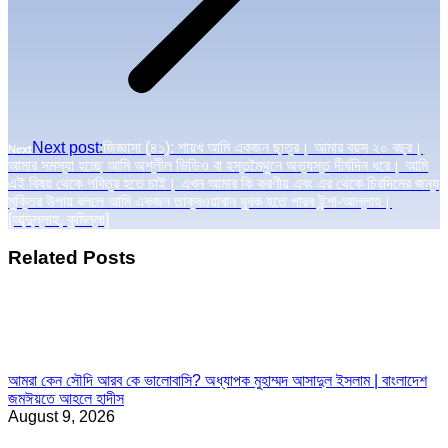
Next post:
জিজ্ঞাসা (৪১): শায়খ আমি একজন ছাত্র। আমার বয়স ২০ বছর।
Next
আমার সমস্যা হচ্ছে আমি অশ্লীল ভিডিও বা হস্তমৈথুনে অভ্যস্ত দীর্ঘদিন ধরে। আমি
এই বিষয় থেকে পবিত্র হতে চাই। এখন আমার কি করণীয় এবং এর থেকে চিরদিনের জন্য
মুক্তির উপায় বললে আমি একজন তাক্বওয়াবান যুবক হতে পারব ইন্শা-আল্লাহ।
[আব্দুল্লাহ, কুমিল্লা]
Related Posts
আমরা কেন সৌদি আরব কে ভালোবাসি? অধ্যাপক মুহাম্মদ আসাদুল ইসলাম | বাংলাদেশ
জমঈয়তে আহলে হাদীস
August 9, 2026