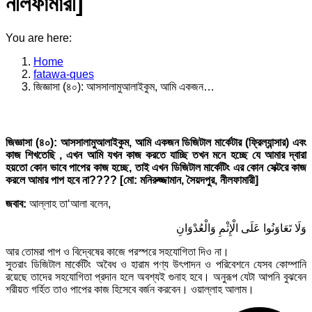
নীলফামারী]
You are here:
Home
fatawa-ques
জিজ্ঞাসা (৪০): আসসালামুআলাইকুম, আমি একজন…
জিজ্ঞাসা (৪০): আসসালামুআলাইকুম
, আমি একজন ডিজিটাল মার্কেটার (ফ্রিল্যান্সার) এবং
কাজ শিখতেছি , এখন আমি যখন কাজ করতে যাচ্ছি তখন মনে হচ্ছে যে আমার দ্বারা
হয়তো কোন ভাবে পাপের কাজ হচ্ছে, তাই এখন ডিজিটাল মার্কেটিং এর কোন সেক্টরে কাজ
করলে আমার পাপ হবে না???? [মো: মনিরুজ্জামান, সৈয়দপুর, নীলফামারী]
জবাব:
আল্লাহ তা‘আলা বলেন,
وَلَا تَعَاوَنُوا عَلَى الْإِثْمِ وَالْعُدْوَانِ
আর তোমরা পাপ ও বিদ্বেষের কাজে পরস্পরে সহযোগিতা দিও না।
সুতরাং ডিজিটাল মার্কেটিং অবৈধ ও হারাম পণ্য উৎপাদন ও পরিবেশনে যেসব কোম্পানি
রয়েছে তাদের সহযোগিতা প্রদান হলে অবশ্যই গুনাহ হবে। অনুরূপ যেটা আপনি বুঝবেন
শরীয়ত গর্হিত তাও পাপের কাজ হিসেবে বর্জন করবেন। ওয়াল্লাহ আলাম।