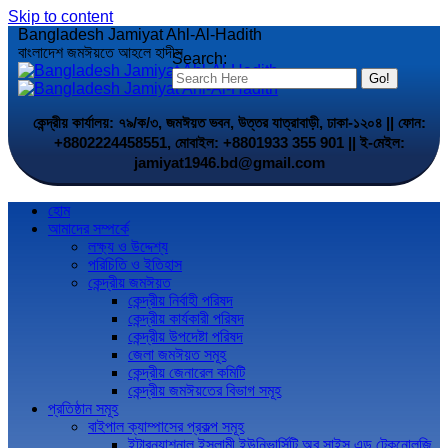
Skip to content
Bangladesh Jamiyat Ahl-Al-Hadith
বাংলাদেশ জমঈয়তে আহলে হাদীস
Search:
কেন্দ্রীয় কার্যালয়: ৭৯/ক/৩, জমঈয়ত ভবন, উত্তর যাত্রাবাড়ী, ঢাকা-১২০৪ || ফোন:
+8802224458551, মোবাইল: +8801933 355 901 || ই-মেইল:
jamiyat1946.bd@gmail.com
হোম
আমাদের সম্পর্কে
লক্ষ্য ও উদ্দেশ্য
পরিচিতি ও ইতিহাস
কেন্দ্রীয় জমঈয়ত
কেন্দ্রীয় নির্বাহী পরিষদ
কেন্দ্রীয় কার্যকারী পরিষদ
কেন্দ্রীয় উপদেষ্টা পরিষদ
জেলা জমঈয়ত সমূহ
কেন্দ্রীয় জেনারেল কমিটি
কেন্দ্রীয় জমঈয়তের বিভাগ সমূহ
প্রতিষ্ঠান সমূহ
বাইপাল ক্যাম্পাসের প্রকল্প সমূহ
ইন্টারন্যাশনাল ইসলামী ইউনিভার্সিটি অব সাইন্স এন্ড টেকনোলজি