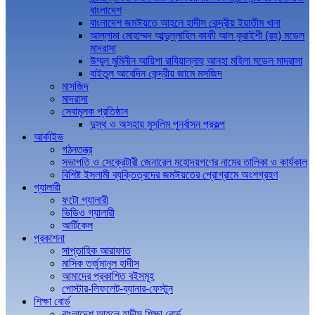
বাংলাদেশ
বাংলাদেশ জমঈয়তে আহলে হাদীস কেন্দ্রীয় ইয়াতীম খানা
আল্লামা মোহাম্মদ আব্দুল্লাহিল কাফী আল কুরাইশী (রহ) মডেল
মাদরাসা
উম্মুল মুমিনীন আয়িশা রাযিয়াল্লাহু আনহা মহিলা মডেল মাদরাসা
বাইতুল আবেদিন কেন্দ্রীয় জামে মসজিদ
মাসজিদ
মাদরাসা
সেবামূলক প্রতিষ্ঠান
দুস্থ ও অসহায় মুসলিম পুনর্বাসন প্রকল্প
আর্কাইভ
গঠনতন্ত্র
সভাপতি ও সেক্রেটারী জেনারেল মহোদয়গণের নামের তালিকা ও কার্যকাল
বিশিষ্ট ইসলামী ব্যক্তিত্বদের জমঈয়তের প্রোগ্রামে অংশগ্রহণ
গ্যালারী
ফটো গ্যালারী
ভিডিও গ্যালারী
আর্টিকেল
প্রকাশনা
সাপ্তাহিক আরাফাত
মাসিক তর্জুমানুল হাদীস
আমাদের প্রকাশিত বইসমূহ
পোস্টার-লিফলেট-ব্যানার-ফেস্টুন
শিক্ষা বোর্ড
বাংলাদেশ আহলে হাদীস শিক্ষা বোর্ড