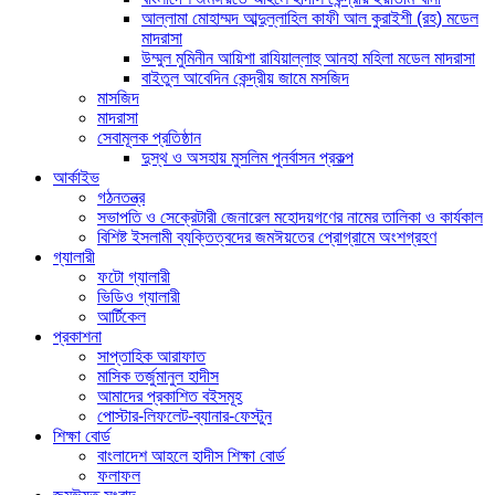
আল্লামা মোহাম্মদ আব্দুল্লাহিল কাফী আল কুরাইশী (রহ) মডেল
মাদরাসা
উম্মুল মুমিনীন আয়িশা রাযিয়াল্লাহু আনহা মহিলা মডেল মাদরাসা
বাইতুল আবেদিন কেন্দ্রীয় জামে মসজিদ
মাসজিদ
মাদরাসা
সেবামূলক প্রতিষ্ঠান
দুস্থ ও অসহায় মুসলিম পুনর্বাসন প্রকল্প
আর্কাইভ
গঠনতন্ত্র
সভাপতি ও সেক্রেটারী জেনারেল মহোদয়গণের নামের তালিকা ও কার্যকাল
বিশিষ্ট ইসলামী ব্যক্তিত্বদের জমঈয়তের প্রোগ্রামে অংশগ্রহণ
গ্যালারী
ফটো গ্যালারী
ভিডিও গ্যালারী
আর্টিকেল
প্রকাশনা
সাপ্তাহিক আরাফাত
মাসিক তর্জুমানুল হাদীস
আমাদের প্রকাশিত বইসমূহ
পোস্টার-লিফলেট-ব্যানার-ফেস্টুন
শিক্ষা বোর্ড
বাংলাদেশ আহলে হাদীস শিক্ষা বোর্ড
ফলাফল