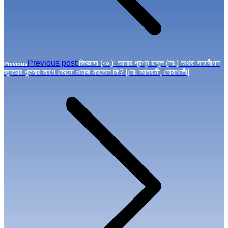
Previous post:
জিজ্ঞাসা (৩৯): আমার প্রশ্ন রাসুল (সাঃ) অথবা সাহাবীগন
Previous
জুমআর খুতবার আগে কোনো ওয়াজ করতেন কি? [মোঃ আলবানী, নোয়াখালী]