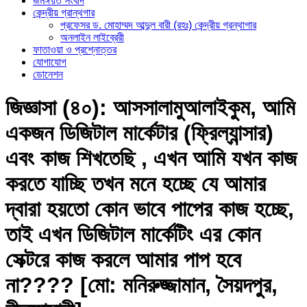
জমঈয়ত সংবাদ
কেন্দ্রীয় গ্রান্থগার
প্রফেসর ড. মোহাম্মদ আব্দুল বারী (রহঃ) কেন্দ্রীয় গ্রন্থাগার
অনলাইন লাইব্রেরী
ফাতাওয়া ও প্রশ্নোত্তর
যোগাযোগ
ডোনেশন
জিজ্ঞাসা (৪০): আসসালামুআলাইকুম, আমি
একজন ডিজিটাল মার্কেটার (ফ্রিল্যান্সার)
এবং কাজ শিখতেছি , এখন আমি যখন কাজ
করতে যাচ্ছি তখন মনে হচ্ছে যে আমার
দ্বারা হয়তো কোন ভাবে পাপের কাজ হচ্ছে,
তাই এখন ডিজিটাল মার্কেটিং এর কোন
সেক্টরে কাজ করলে আমার পাপ হবে
না???? [মো: মনিরুজ্জামান, সৈয়দপুর,