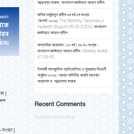
আব্দুল্লাহ ফারুক | বাংলাদেশ জমঈয়তে আহলে হাদীস
মাসিক তর্জুমানুল হাদীস ৯ম বর্ষ ৫ম সংখ্যা
NEXT
(আগস্ট-২০২৬) The Monthly Tarjumanul
থেকে
Hadeeth (August-09-05-2026) | বাংলাদেশ
ীবন
জমঈয়তে আহলে হাদীস
দিন।
সাপ্তাহিক আরাফাত | ৬৭ বর্ষ | ৩৯-৪০ সংখ্যা |
বাংলাদেশ জমঈয়তে আহলে হাদীস | Weekly Arafat-
67-39-40
ইসলামী সাংস্কৃতিক প্রতিযোগিতা ও পুরষ্কার বিতরণী
অনুষ্ঠান-২০২৬ | প্রধান অতিথির আরবি বক্তব্য |
অধ্যাপক ড. আব্দুল্লাহ ফারুক
ান |
দেশ
Recent Comments
No comments to show.
 সংখ্যা |