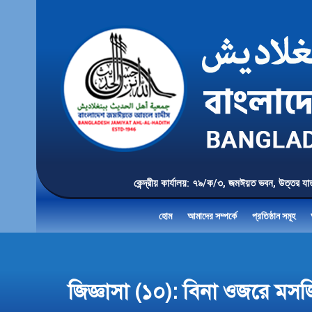
কেন্দ্রীয় কার্যালয়: ৭৯/ক/৩, জমঈয়ত ভবন, 
হোম
আমাদের সম্পর্কে
প্রতিষ্ঠান সমূহ
জিজ্ঞাসা (১০): বিনা ওজরে মসজ