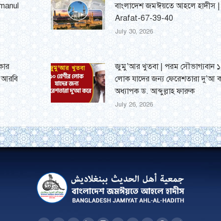
umanul
বাংলাদেশ জমঈয়তে আহলে হাদীস 
Arafat-67-39-40
July 30, 2026
্কার
জুমু’আর খুতবা | পরম সৌভাগ্যবান ১০
র আরবি
লোক যাদের জন্য ফেরেশতারা দু’আ ক
অধ্যাপক ড. আব্দুল্লাহ ফারুক
July 26, 2026