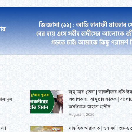
ebook
Twitter
LinkedIn
WhatsApp
Pinterest
জিজ্ঞাসা (১১) : আমি হানাফী মাযহাব 
বাব
বের হয়ে এসে সহীহ হাদীসের আলোকে জ
Next
গড়তে চাই। আমাকে কিছু পরামর্শ 
post:
জুমু’আর খুতবা | তাকদীরের প্রতি ঈম
 আসাদুল
অধ্যাপক ড. আব্দুল্লাহ ফারুক | বাংলা
জমঈয়তে আহলে হাদীস
August 1, 2026
খ্যা
সাপ্তাহিক আরাফাত | ৬৭ বর্ষ | ৩৯-৪০