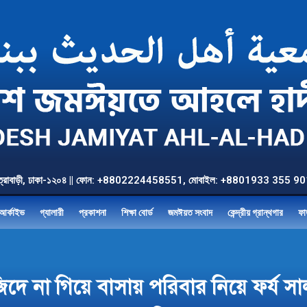
উত্তর যাত্রাবাড়ী, ঢাকা-১২০৪ || ফোন: +8802224458551, মোবাইল: +8801933 3
আর্কাইভ
গ্যালারী
প্রকাশনা
শিক্ষা বোর্ড
জমঈয়ত সংবাদ
কেন্দ্রীয় গ্রান্থগার
ফা
িদে না গিয়ে বাসায় পরিবার নিয়ে ফর্