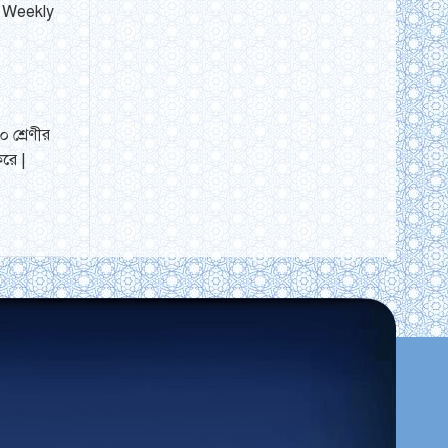
| Weekly
 শ্রেণীর
রে |