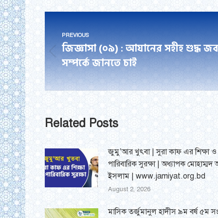
Fac
Post
PREVIOUS
navigation
জিজ্ঞাসা (০৯) : আযানের সহীহ শুদ্ধ জ
Previous
সম্পর্কে জানতে চাই
post:
Related Posts
জুমু’আর খুৎবা | সুরা কাফ এর শিক্ষা ও
পারিবারিক সুরক্ষা | অধ্যাপক মোহাম্মদ
ইসলাম | www.jamiyat.org.bd
August 2, 2026
মাসিক তর্জুমানুল হাদীস ৯ম বর্ষ ৫ম সং