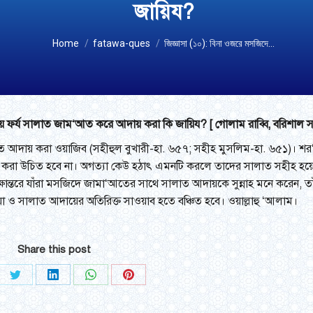
জায়িয?
You are here:
Home
fatawa-ques
জিজ্ঞাসা (১০): বিনা ওজরে মসজিদে…
িয়ে ফর্য সালাত জাম‘আত করে আদায় করা কি জায়িয? [ গোলাম রাব্বি, বরিশাল 
াত আদায় করা ওয়াজিব (সহীহুল বুখারী-হা. ৬৫৭; সহীহ মুসলিম-হা. ৬৫১)। 
ত করা উচিত হবে না। অগত্যা কেউ হঠাৎ এমনটি করলে তাদের সালাত সহীহ হয়ে
্ষান্তরে যাঁরা মসজিদে জামা‘আতের সাথে সালাত আদায়কে সুন্নাহ মনে করেন, ত
া ও সালাত আদায়ের অতিরিক্ত সাওয়াব হতে বঞ্চিত হবে। ওয়াল্লাহু ‘আলাম।
Share this post
e
Share
Share
Share
Share
on
on
on
on