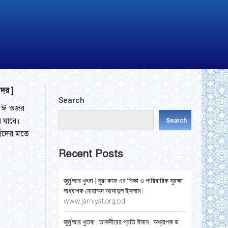
সদর ]
Search
শর‘ঈ ওজর
 যাবে।
Search
াঁদের মতে
Recent Posts
জুমু’আর খুৎবা | সুরা কাফ এর শিক্ষা ও পারিবারিক সুরক্ষা |
অধ্যাপক মোহাম্মদ আসাদুল ইসলাম |
www.jamiyat.org.bd
জুমু’আর খুতবা | তাকদীরের প্রতি ঈমান | অধ্যাপক ড.