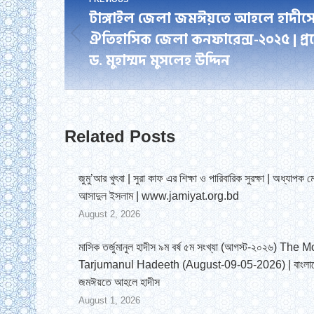
টাঙ্গাইল জেলা জমঈয়তে আহলে হাদীস
navigation
ঐতিহাসিক জেলা কনফারেন্স-২০২৫ | প্
Previous
ড. মুহাম্মদ মুসলেহ উদ্দিন
post:
Related Posts
জুমু’আর খুৎবা | সুরা কাফ এর শিক্ষা ও পারিবারিক সুরক্ষা | অধ্যাপক ম
আসাদুল ইসলাম | www.jamiyat.org.bd
August 2, 2026
মাসিক তর্জুমানুল হাদীস ৯ম বর্ষ ৫ম সংখ্যা (আগস্ট-২০২৬) The 
Tarjumanul Hadeeth (August-09-05-2026) | বাংলা
জমঈয়তে আহলে হাদীস
August 1, 2026