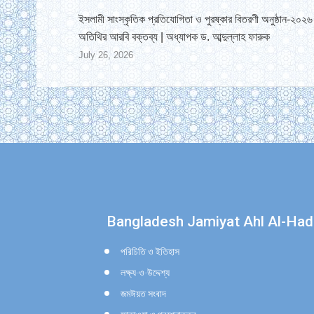
ইসলামী সাংস্কৃতিক প্রতিযোগিতা ও পুরষ্কার বিতরণী অনুষ্ঠান-২০২৬ 
অতিথির আরবি বক্তব্য | অধ্যাপক ড. আব্দুল্লাহ ফারুক
July 26, 2026
Find us on:
Bangladesh Jamiyat Ahl Al-Had
পরিচিতি ও ইতিহাস
লক্ষ্য-ও-উদ্দেশ্য
জমঈয়ত সংবাদ