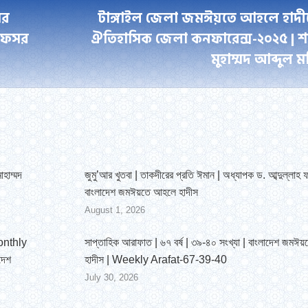
ের
টাঙ্গাইল জেলা জমঈয়তে আহলে হাদী
রফেসর
ঐতিহাসিক জেলা কনফারেন্স-২০২৫ | শ
Next
মুহাম্মদ আব্দুল 
post:
োহাম্মদ
জুমু’আর খুতবা | তাকদীরের প্রতি ঈমান | অধ্যাপক ড. আব্দুল্লাহ ফ
বাংলাদেশ জমঈয়তে আহলে হাদীস
August 1, 2026
Monthly
সাপ্তাহিক আরাফাত | ৬৭ বর্ষ | ৩৯-৪০ সংখ্যা | বাংলাদেশ জমঈ
দেশ
হাদীস | Weekly Arafat-67-39-40
July 30, 2026