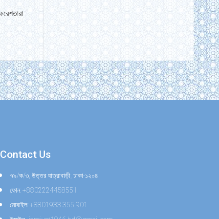
ফেরেশতারা
Contact Us
৭৯/ক/৩, উত্তর যাত্রাবাড়ী, ঢাকা-১২০৪
ফোন: +8802224458551
মোবাইল: +8801933 355 901