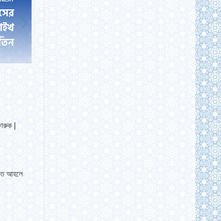
সের
াইখ
মতিন
ারুক |
য়তে আহলে