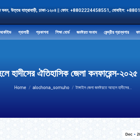
, জমঈয়ত ভবন, উত্তর যাত্রাবাড়ী, ঢাকা-১২০৪ || ফোন: +8802224458551, মোবাই
আর্কাইভ
গ্যালারী
প্রকাশনা
শিক্ষা বোর্ড
জমঈয়ত সংবাদ
কেন্দ্রীয় গ্রান্থগার
ফা
ে হাদীসের ঐতিহাসিক জেলা কনফারেন্স-২০২৫ | 
You are here:
Home
alochona_somuho
টাঙ্গাইল জেলা জমঈয়তে আহলে হাদীসের…
Dec
2