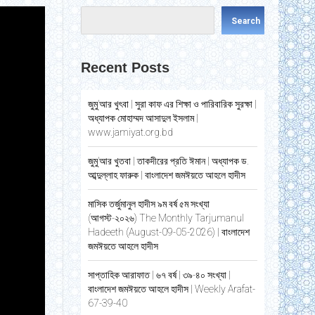
Search
Recent Posts
জুমু’আর খুৎবা | সুরা কাফ এর শিক্ষা ও পারিবারিক সুরক্ষা |
অধ্যাপক মোহাম্মদ আসাদুল ইসলাম |
www.jamiyat.org.bd
জুমু’আর খুতবা | তাকদীরের প্রতি ঈমান | অধ্যাপক ড.
আব্দুল্লাহ ফারুক | বাংলাদেশ জমঈয়তে আহলে হাদীস
মাসিক তর্জুমানুল হাদীস ৯ম বর্ষ ৫ম সংখ্যা
(আগস্ট-২০২৬) The Monthly Tarjumanul
Hadeeth (August-09-05-2026) | বাংলাদেশ
জমঈয়তে আহলে হাদীস
সাপ্তাহিক আরাফাত | ৬৭ বর্ষ | ৩৯-৪০ সংখ্যা |
বাংলাদেশ জমঈয়তে আহলে হাদীস | Weekly Arafat-
67-39-40