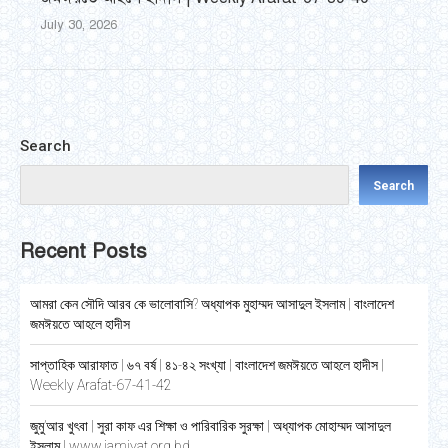
July 30, 2026
Search
Search
Recent Posts
আমরা কেন সৌদি আরব কে ভালোবাসি? অধ্যাপক মুহাম্মদ আসাদুল ইসলাম | বাংলাদেশ
জমঈয়তে আহলে হাদীস
সাপ্তাহিক আরাফাত | ৬৭ বর্ষ | ৪১-৪২ সংখ্যা | বাংলাদেশ জমঈয়তে আহলে হাদীস |
Weekly Arafat-67-41-42
জুমু’আর খুৎবা | সুরা কাফ এর শিক্ষা ও পারিবারিক সুরক্ষা | অধ্যাপক মোহাম্মদ আসাদুল
ইসলাম | www.jamiyat.org.bd