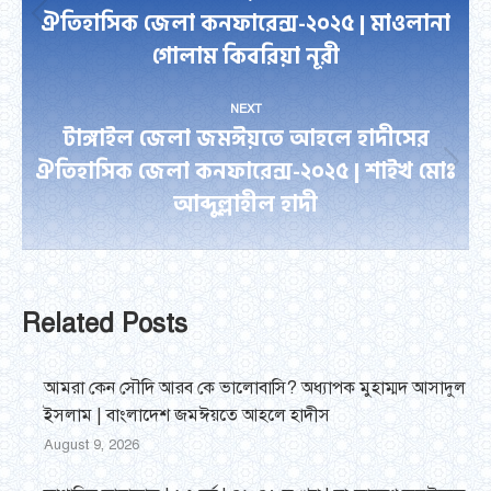
ঐতিহাসিক জেলা কনফারেন্স-২০২৫ | মাওলানা
Previous
গোলাম কিবরিয়া নূরী
post:
NEXT
টাঙ্গাইল জেলা জমঈয়তে আহলে হাদীসের
ঐতিহাসিক জেলা কনফারেন্স-২০২৫ | শাইখ মোঃ
Next
আব্দুল্লাহীল হাদী
post:
Related Posts
আমরা কেন সৌদি আরব কে ভালোবাসি? অধ্যাপক মুহাম্মদ আসাদুল
ইসলাম | বাংলাদেশ জমঈয়তে আহলে হাদীস
August 9, 2026