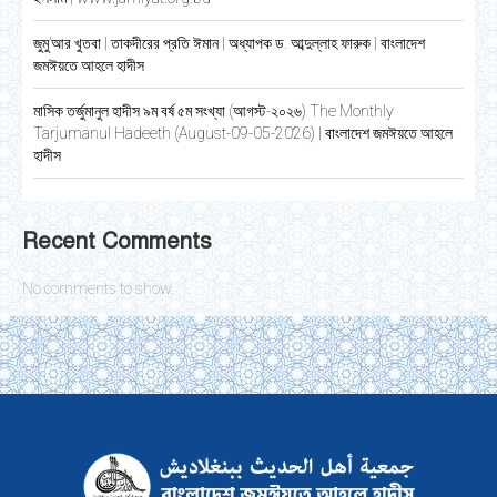
জুমু’আর খুতবা | তাকদীরের প্রতি ঈমান | অধ্যাপক ড. আব্দুল্লাহ ফারুক | বাংলাদেশ
জমঈয়তে আহলে হাদীস
মাসিক তর্জুমানুল হাদীস ৯ম বর্ষ ৫ম সংখ্যা (আগস্ট-২০২৬) The Monthly
Tarjumanul Hadeeth (August-09-05-2026) | বাংলাদেশ জমঈয়তে আহলে
হাদীস
Recent Comments
No comments to show.