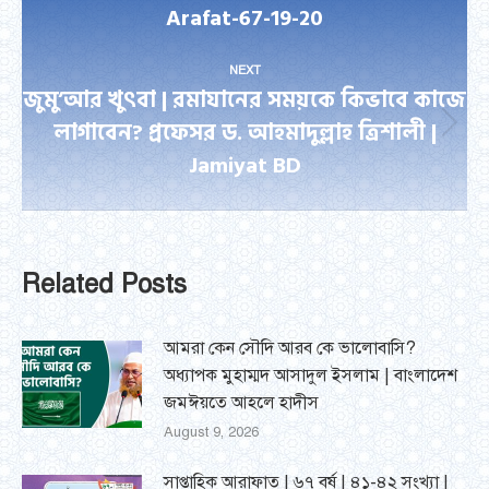
Arafat-67-19-20
post:
NEXT
জুমু’আর খুৎবা | রমাযানের সময়কে কিভাবে কাজে
লাগাবেন? প্রফেসর ড. আহমাদুল্লাহ ত্রিশালী |
Next
Jamiyat BD
post:
Related Posts
আমরা কেন সৌদি আরব কে ভালোবাসি?
অধ্যাপক মুহাম্মদ আসাদুল ইসলাম | বাংলাদেশ
জমঈয়তে আহলে হাদীস
August 9, 2026
সাপ্তাহিক আরাফাত | ৬৭ বর্ষ | ৪১-৪২ সংখ্যা |