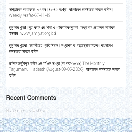
সাপ্তাহিক আরাফাত | ৬৭ বর্ষ | ৪১-৪২ সংখ্যা | বাংলাদেশ জমঈয়তে আহলে হাদীস |
Weekly Arafat-67-41-42
জুমু’আর খুৎবা | সুরা কাফ এর শিক্ষা ও পারিবারিক সুরক্ষা | অধ্যাপক মোহাম্মদ আসাদুল
ইসলাম | www.jamiyat.org.bd
জুমু’আর খুতবা | তাকদীরের প্রতি ঈমান | অধ্যাপক ড. আব্দুল্লাহ ফারুক | বাংলাদেশ
জমঈয়তে আহলে হাদীস
মাসিক তর্জুমানুল হাদীস ৯ম বর্ষ ৫ম সংখ্যা (আগস্ট-২০২৬) The Monthly
Tarjumanul Hadeeth (August-09-05-2026) | বাংলাদেশ জমঈয়তে আহলে
হাদীস
Recent Comments
No comments to show.