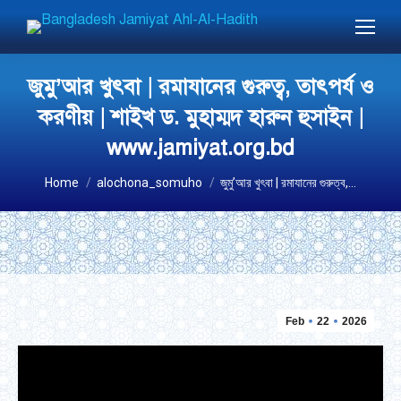
জুমু’আর খুৎবা | রমাযানের গুরুত্ব, তাৎপর্য ও
করণীয় | শাইখ ড. মুহাম্মদ হারুন হুসাইন |
www.jamiyat.org.bd
You are here:
Home
alochona_somuho
জুমু’আর খুৎবা | রমাযানের গুরুত্ব,…
Feb
22
2026