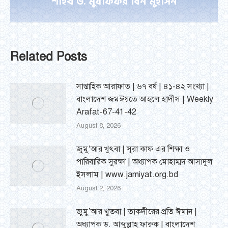
শাইখ ড. মুযাফফর বিন মুহসিন
Related Posts
সাপ্তাহিক আরাফাত | ৬৭ বর্ষ | ৪১-৪২ সংখ্যা |
বাংলাদেশ জমঈয়তে আহলে হাদীস | Weekly
Arafat-67-41-42
August 8, 2026
জুমু’আর খুৎবা | সুরা কাফ এর শিক্ষা ও
পারিবারিক সুরক্ষা | অধ্যাপক মোহাম্মদ আসাদুল
ইসলাম | www.jamiyat.org.bd
August 2, 2026
জুমু’আর খুতবা | তাকদীরের প্রতি ঈমান |
অধ্যাপক ড. আব্দুল্লাহ ফারুক | বাংলাদেশ