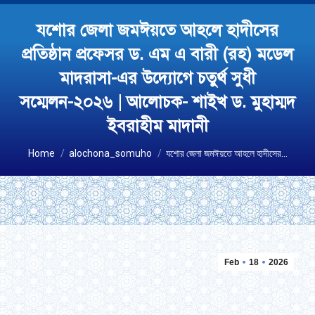
যশোর জেলা জমঈয়তে আহলে হাদীসের
প্রতিষ্ঠান প্রফেসর ড. এম এ বারী (রহ) মডেল
মাদরাসা-এর উদ্যোগে চতুর্থ সুধী
সম্মেলন-২০২৬ | আলোচক- শাইখ ড. মুহাম্মদ
ইবরাহীম মাদানী
You are here:
Home
alochona_somuho
যশোর জেলা জমঈয়তে আহলে হাদীসের…
Feb
18
2026