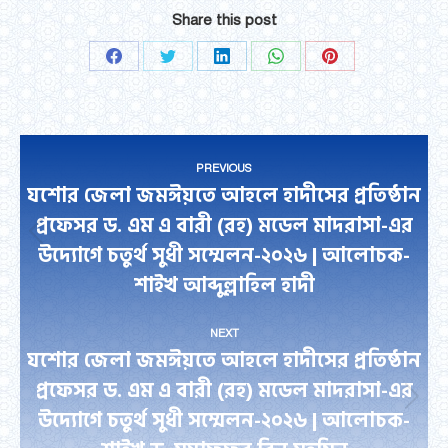
Share this post
Share
Share
Share
Share
Share
on
on
on
on
on
Facebook
Twitter
LinkedIn
WhatsApp
Pinterest
Post
PREVIOUS
navigation
যশোর জেলা জমঈয়তে আহলে হাদীসের প্রতিষ্ঠান
প্রফেসর ড. এম এ বারী (রহ) মডেল মাদরাসা-এর
Previous
উদ্যোগে চতুর্থ সুধী সম্মেলন-২০২৬ | আলোচক-
post:
শাইখ আব্দুল্লাহিল হাদী
NEXT
যশোর জেলা জমঈয়তে আহলে হাদীসের প্রতিষ্ঠান
প্রফেসর ড. এম এ বারী (রহ) মডেল মাদরাসা-এর
Next
উদ্যোগে চতুর্থ সুধী সম্মেলন-২০২৬ | আলোচক-
post: