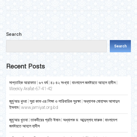
Search
Search
Recent Posts
সাপ্তাহিক আরাফাত | ৬৭ বর্ষ | ৪১-৪২ সংখ্যা | বাংলাদেশ জমঈয়তে আহলে হাদীস |
Weekly Arafat-67-41-42
জুমু’আর খুৎবা | সুরা কাফ এর শিক্ষা ও পারিবারিক সুরক্ষা | অধ্যাপক মোহাম্মদ আসাদুল
ইসলাম | www.jamiyat.org.bd
জুমু’আর খুতবা | তাকদীরের প্রতি ঈমান | অধ্যাপক ড. আব্দুল্লাহ ফারুক | বাংলাদেশ
জমঈয়তে আহলে হাদীস