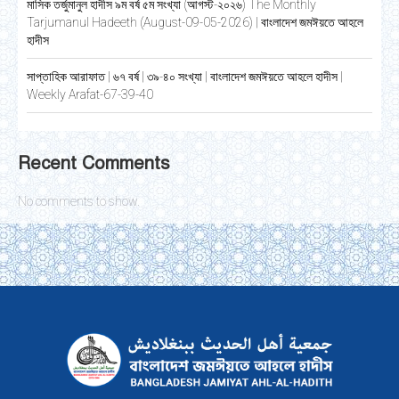
মাসিক তর্জুমানুল হাদীস ৯ম বর্ষ ৫ম সংখ্যা (আগস্ট-২০২৬) The Monthly
Tarjumanul Hadeeth (August-09-05-2026) | বাংলাদেশ জমঈয়তে আহলে
হাদীস
সাপ্তাহিক আরাফাত | ৬৭ বর্ষ | ৩৯-৪০ সংখ্যা | বাংলাদেশ জমঈয়তে আহলে হাদীস |
Weekly Arafat-67-39-40
Recent Comments
No comments to show.