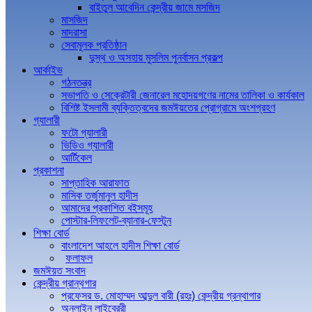
বাইতুল আবেদিন কেন্দ্রীয় জামে মসজিদ
মাসজিদ
মাদরাসা
সেবামূলক প্রতিষ্ঠান
দুস্থ ও অসহায় মুসলিম পুনর্বাসন প্রকল্প
আর্কাইভ
গঠনতন্ত্র
সভাপতি ও সেক্রেটারী জেনারেল মহোদয়গণের নামের তালিকা ও কার্যকাল
বিশিষ্ট ইসলামী ব্যক্তিত্বদের জমঈয়তের প্রোগ্রামে অংশগ্রহণ
গ্যালারী
ফটো গ্যালারী
ভিডিও গ্যালারী
আর্টিকেল
প্রকাশনা
সাপ্তাহিক আরাফাত
মাসিক তর্জুমানুল হাদীস
আমাদের প্রকাশিত বইসমূহ
পোস্টার-লিফলেট-ব্যানার-ফেস্টুন
শিক্ষা বোর্ড
বাংলাদেশ আহলে হাদীস শিক্ষা বোর্ড
ফলাফল
জমঈয়ত সংবাদ
কেন্দ্রীয় গ্রান্থগার
প্রফেসর ড. মোহাম্মদ আব্দুল বারী (রহঃ) কেন্দ্রীয় গ্রন্থাগার
অনলাইন লাইব্রেরী