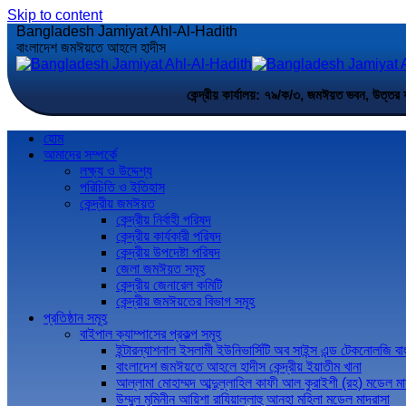
Skip to content
Bangladesh Jamiyat Ahl-Al-Hadith
বাংলাদেশ জমঈয়তে আহলে হাদীস
কেন্দ্রীয় কার্যালয়: ৭৯/ক/৩, জমঈয়ত ভবন,
হোম
আমাদের সম্পর্কে
লক্ষ্য ও উদ্দেশ্য
পরিচিতি ও ইতিহাস
কেন্দ্রীয় জমঈয়ত
কেন্দ্রীয় নির্বাহী পরিষদ
কেন্দ্রীয় কার্যকারী পরিষদ
কেন্দ্রীয় উপদেষ্টা পরিষদ
জেলা জমঈয়ত সমূহ
কেন্দ্রীয় জেনারেল কমিটি
কেন্দ্রীয় জমঈয়তের বিভাগ সমূহ
প্রতিষ্ঠান সমূহ
বাইপাল ক্যাম্পাসের প্রকল্প সমূহ
ইন্টারন্যাশনাল ইসলামী ইউনিভার্সিটি অব সাইন্স এন্ড টেকনোলজি ব
বাংলাদেশ জমঈয়তে আহলে হাদীস কেন্দ্রীয় ইয়াতীম খানা
আল্লামা মোহাম্মদ আব্দুল্লাহিল কাফী আল কুরাইশী (রহ) মডেল মা
উম্মুল মুমিনীন আয়িশা রাযিয়াল্লাহু আনহা মহিলা মডেল মাদরাসা