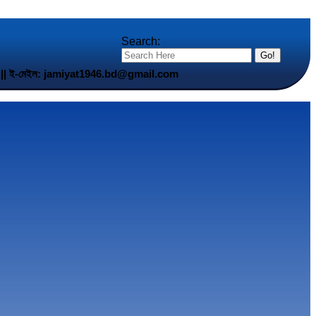
Search:
5 901 || ই-মেইল: jamiyat1946.bd@gmail.com