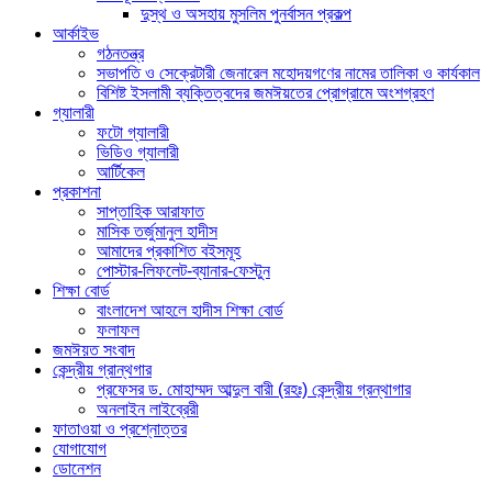
দুস্থ ও অসহায় মুসলিম পুনর্বাসন প্রকল্প
আর্কাইভ
গঠনতন্ত্র
সভাপতি ও সেক্রেটারী জেনারেল মহোদয়গণের নামের তালিকা ও কার্যকাল
বিশিষ্ট ইসলামী ব্যক্তিত্বদের জমঈয়তের প্রোগ্রামে অংশগ্রহণ
গ্যালারী
ফটো গ্যালারী
ভিডিও গ্যালারী
আর্টিকেল
প্রকাশনা
সাপ্তাহিক আরাফাত
মাসিক তর্জুমানুল হাদীস
আমাদের প্রকাশিত বইসমূহ
পোস্টার-লিফলেট-ব্যানার-ফেস্টুন
শিক্ষা বোর্ড
বাংলাদেশ আহলে হাদীস শিক্ষা বোর্ড
ফলাফল
জমঈয়ত সংবাদ
কেন্দ্রীয় গ্রান্থগার
প্রফেসর ড. মোহাম্মদ আব্দুল বারী (রহঃ) কেন্দ্রীয় গ্রন্থাগার
অনলাইন লাইব্রেরী
ফাতাওয়া ও প্রশ্নোত্তর
যোগাযোগ
ডোনেশন