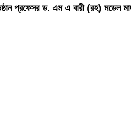
ান প্রফেসর ড. এম এ বারী (রহ) মডেল মাদর