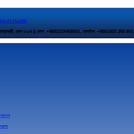
 উত্তর যাত্রাবাড়ী, ঢাকা-১২০৪ || ফোন: +8802224458551, মোবাইল: +8801933 35
াংলাদেশ
দরাসা