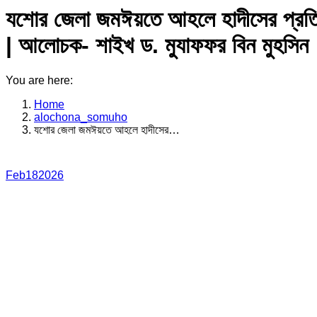
যশোর জেলা জমঈয়তে আহলে হাদীসের প্রতিষ্ঠ
| আলোচক- শাইখ ড. মুযাফফর বিন মুহসিন
You are here:
Home
alochona_somuho
যশোর জেলা জমঈয়তে আহলে হাদীসের…
Feb
18
2026