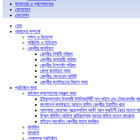
ফাতাওয়া ও প্রশ্নোত্তর
যোগাযোগ
ডোনেশন
হোম
আমাদের সম্পর্কে
লক্ষ্য ও উদ্দেশ্য
পরিচিতি ও ইতিহাস
কেন্দ্রীয় জমঈয়ত
কেন্দ্রীয় নির্বাহী পরিষদ
কেন্দ্রীয় কার্যকারী পরিষদ
কেন্দ্রীয় উপদেষ্টা পরিষদ
জেলা জমঈয়ত সমূহ
কেন্দ্রীয় জেনারেল কমিটি
কেন্দ্রীয় জমঈয়তের বিভাগ সমূহ
প্রতিষ্ঠান সমূহ
বাইপাল ক্যাম্পাসের প্রকল্প সমূহ
ইন্টারন্যাশনাল ইসলামী ইউনিভার্সিটি অব সাইন্স এন্ড টেকনোলজি ব
বাংলাদেশ জমঈয়তে আহলে হাদীস কেন্দ্রীয় ইয়াতীম খানা
আল্লামা মোহাম্মদ আব্দুল্লাহিল কাফী আল কুরাইশী (রহ) মডেল মা
উম্মুল মুমিনীন আয়িশা রাযিয়াল্লাহু আনহা মহিলা মডেল মাদরাসা
বাইতুল আবেদিন কেন্দ্রীয় জামে মসজিদ
মাসজিদ
মাদরাসা
সেবামূলক প্রতিষ্ঠান