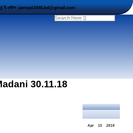
5 901 || ই-মেইল: jamiyat1946.bd@gmail.com
Search:
adani 30.11.18
Apr
15
2019