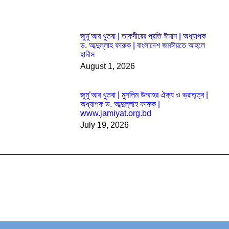
জুমু’আর খুতবা | তাকদীরের প্রতি ঈমান | অধ্যাপক
ড. আব্দুল্লাহ ফারুক | বাংলাদেশ জমঈয়তে আহলে
হাদীস
August 1, 2026
জুমু’আর খুতবা | মুসলিম উম্মাহর ঐক্য ও ভ্রাতৃত্ব |
অধ্যাপক ড. আব্দুল্লাহ ফারুক |
www.jamiyat.org.bd
July 19, 2026