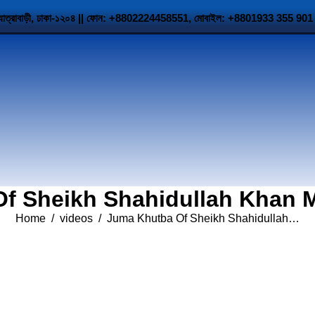
 উত্তর যাত্রাবাড়ী, ঢাকা-১২০৪ || ফোন: +8802224458551, মোবাইল: +8801933 35
f Sheikh Shahidullah Khan M
You are here:
Home
videos
Juma Khutba Of Sheikh Shahidullah…