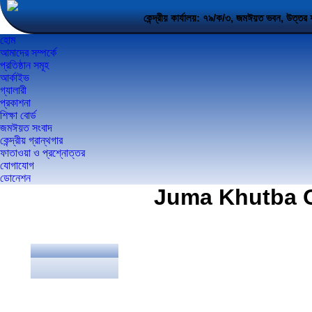
কেন্দ্রীয় কার্যালয়: ৭৯/ক/৩, জমঈয়ত ভবন,
হোম
আমাদের সম্পর্কে
প্রতিষ্ঠান সমূহ
আর্কাইভ
গ্যালারী
প্রকাশনা
শিক্ষা বোর্ড
জমঈয়ত সংবাদ
কেন্দ্রীয় গ্রান্থগার
ফাতাওয়া ও প্রশ্নোত্তর
যোগাযোগ
ডোনেশন
Juma Khutba O