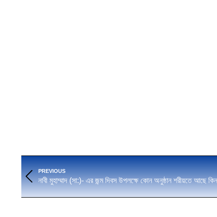
Post
PREVIOUS
navigation
Previous
নাবী মুহাম্মাদ (সা:)- এর জন্ম দিবস উপলক্ষে কোন অনুষ্ঠান শরীয়তে আছে কি
post: