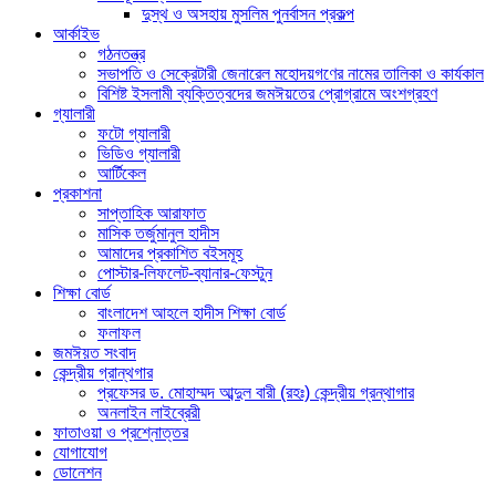
দুস্থ ও অসহায় মুসলিম পুনর্বাসন প্রকল্প
আর্কাইভ
গঠনতন্ত্র
সভাপতি ও সেক্রেটারী জেনারেল মহোদয়গণের নামের তালিকা ও কার্যকাল
বিশিষ্ট ইসলামী ব্যক্তিত্বদের জমঈয়তের প্রোগ্রামে অংশগ্রহণ
গ্যালারী
ফটো গ্যালারী
ভিডিও গ্যালারী
আর্টিকেল
প্রকাশনা
সাপ্তাহিক আরাফাত
মাসিক তর্জুমানুল হাদীস
আমাদের প্রকাশিত বইসমূহ
পোস্টার-লিফলেট-ব্যানার-ফেস্টুন
শিক্ষা বোর্ড
বাংলাদেশ আহলে হাদীস শিক্ষা বোর্ড
ফলাফল
জমঈয়ত সংবাদ
কেন্দ্রীয় গ্রান্থগার
প্রফেসর ড. মোহাম্মদ আব্দুল বারী (রহঃ) কেন্দ্রীয় গ্রন্থাগার
অনলাইন লাইব্রেরী
ফাতাওয়া ও প্রশ্নোত্তর
যোগাযোগ
ডোনেশন