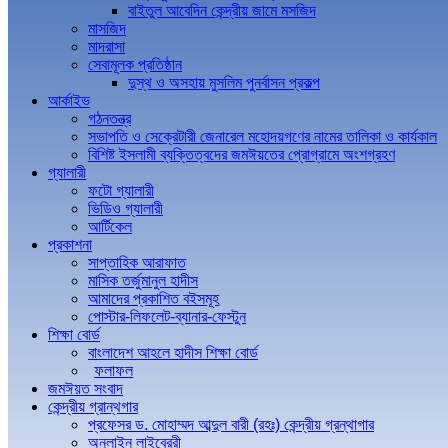
বাইতুল আবেদিন কেন্দ্রীয় জামে মসজিদ
মাসজিদ
মাদরাসা
সেবামূলক প্রতিষ্ঠান
দুস্থ ও অসহায় মুসলিম পুনর্বাসন প্রকল্প
আর্কাইভ
গঠনতন্ত্র
সভাপতি ও সেক্রেটারী জেনারেল মহোদয়গণের নামের তালিকা ও কার্যকাল
বিশিষ্ট ইসলামী ব্যক্তিত্বদের জমঈয়তের প্রোগ্রামে অংশগ্রহণ
গ্যালারী
ফটো গ্যালারী
ভিডিও গ্যালারী
আর্টিকেল
প্রকাশনা
সাপ্তাহিক আরাফাত
মাসিক তর্জুমানুল হাদীস
আমাদের প্রকাশিত বইসমূহ
পোস্টার-লিফলেট-ব্যানার-ফেস্টুন
শিক্ষা বোর্ড
বাংলাদেশ আহলে হাদীস শিক্ষা বোর্ড
ফলাফল
জমঈয়ত সংবাদ
কেন্দ্রীয় গ্রান্থগার
প্রফেসর ড. মোহাম্মদ আব্দুল বারী (রহঃ) কেন্দ্রীয় গ্রন্থাগার
অনলাইন লাইব্রেরী