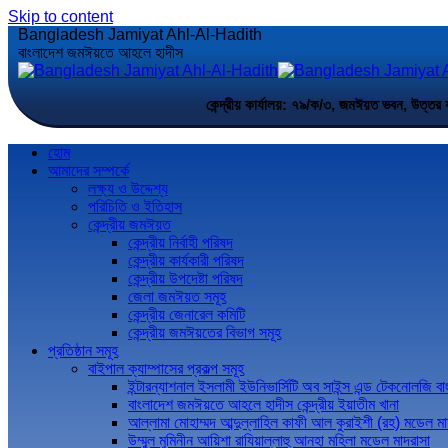
Skip to content
Bangladesh Jamiyat Ahl-Al-Hadith
বাংলাদেশ জমঈয়তে আহলে হাদীস
কেন্দ্রীয় কার্যালয়: ৭৯/ক/৩, জমঈয়ত ভবন,
হোম
আমাদের সম্পর্কে
লক্ষ্য ও উদ্দেশ্য
পরিচিতি ও ইতিহাস
কেন্দ্রীয় জমঈয়ত
কেন্দ্রীয় নির্বাহী পরিষদ
কেন্দ্রীয় কার্যকারী পরিষদ
কেন্দ্রীয় উপদেষ্টা পরিষদ
জেলা জমঈয়ত সমূহ
কেন্দ্রীয় জেনারেল কমিটি
কেন্দ্রীয় জমঈয়তের বিভাগ সমূহ
প্রতিষ্ঠান সমূহ
বাইপাল ক্যাম্পাসের প্রকল্প সমূহ
ইন্টারন্যাশনাল ইসলামী ইউনিভার্সিটি অব সাইন্স এন্ড টেকনোলজি ব
বাংলাদেশ জমঈয়তে আহলে হাদীস কেন্দ্রীয় ইয়াতীম খানা
আল্লামা মোহাম্মদ আব্দুল্লাহিল কাফী আল কুরাইশী (রহ) মডেল মা
উম্মুল মুমিনীন আয়িশা রাযিয়াল্লাহু আনহা মহিলা মডেল মাদরাসা