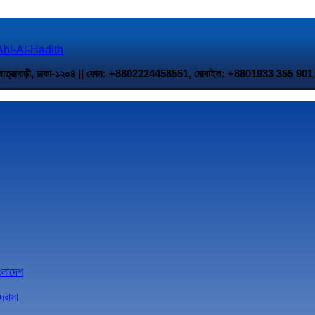
 উত্তর যাত্রাবাড়ী, ঢাকা-১২০৪ || ফোন: +8802224458551, মোবাইল: +8801933 35
াংলাদেশ
দরাসা